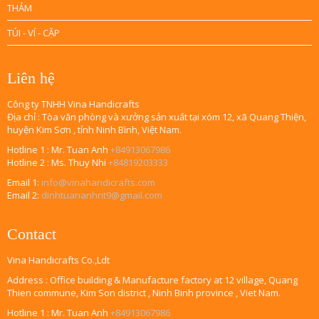
THẢM
TÚI - VÍ - CẶP
Liên hệ
Công ty TNHH Vina Handicrafts
Địa chỉ : Tòa văn phòng và xưởng sản xuất tại xóm 12, xã Quang Thiện,
huyện Kim Sơn , tỉnh Ninh Bình, Việt Nam.
Hotline 1 : Mr. Tuan Anh
+84913067986
Hotline 2 : Ms. Thuy Nhi
+84819203333
Email 1:
info@vinahandicrafts.com
Email 2:
dinhtuananhnt9@gmail.com
Contact
Vina Handicrafts Co.,Ldt
Address : Office building & Manufacture factory at 12 village, Quang
Thien commune, Kim Son district , Ninh Binh province , Viet Nam.
Hotline 1 : Mr. Tuan Anh
+84913067986