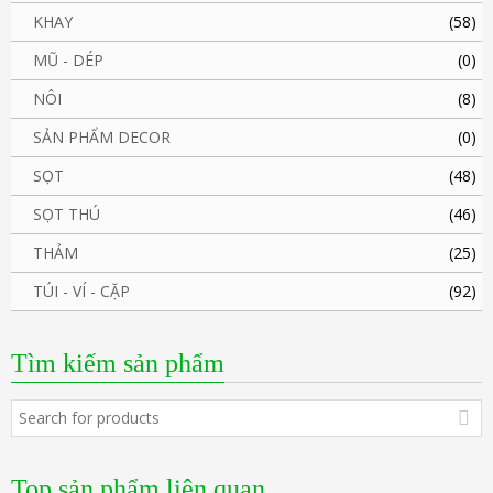
KHAY
(58)
MŨ - DÉP
(0)
NÔI
(8)
SẢN PHẨM DECOR
(0)
SỌT
(48)
SỌT THÚ
(46)
THẢM
(25)
TÚI - VÍ - CẶP
(92)
Tìm kiếm sản phẩm
Top sản phẩm liên quan