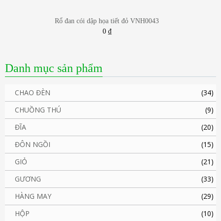
Rổ đan cói dập họa tiết đỏ VNH0043
0
₫
Danh mục sản phẩm
CHAO ĐÈN
(34)
CHUỒNG THÚ
(9)
ĐĨA
(20)
ĐÔN NGỒI
(15)
GIỎ
(21)
GƯƠNG
(33)
HÀNG MAY
(29)
HỘP
(10)