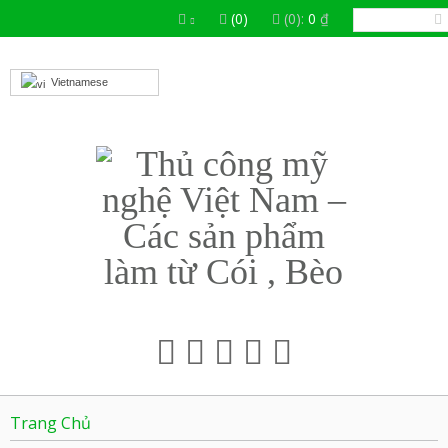
(0)
(0):
0
₫
Vietnamese
Trang Chủ