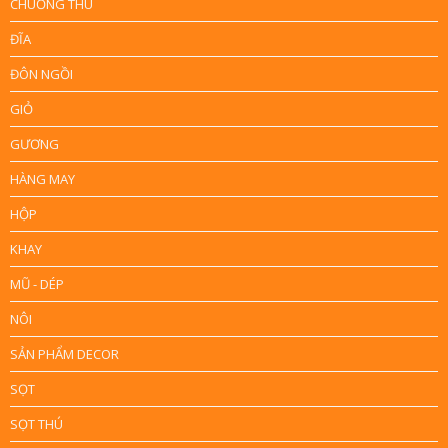
CHUỒNG THÚ
ĐĨA
ĐÔN NGỒI
GIỎ
GƯƠNG
HÀNG MAY
HỘP
KHAY
MŨ - DÉP
NÔI
SẢN PHẨM DECOR
SỌT
SỌT THÚ