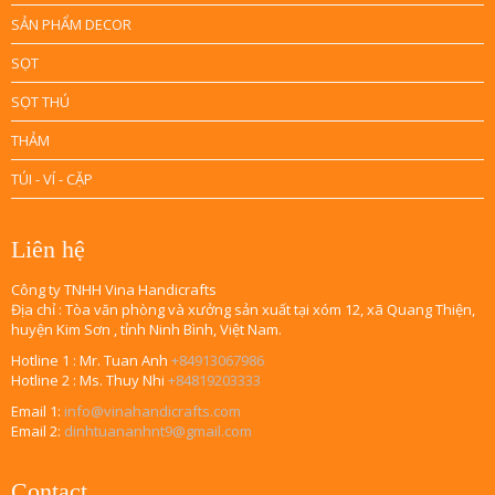
SẢN PHẨM DECOR
SỌT
SỌT THÚ
THẢM
TÚI - VÍ - CẶP
Liên hệ
Công ty TNHH Vina Handicrafts
Địa chỉ : Tòa văn phòng và xưởng sản xuất tại xóm 12, xã Quang Thiện,
huyện Kim Sơn , tỉnh Ninh Bình, Việt Nam.
Hotline 1 : Mr. Tuan Anh
+84913067986
Hotline 2 : Ms. Thuy Nhi
+84819203333
Email 1:
info@vinahandicrafts.com
Email 2:
dinhtuananhnt9@gmail.com
Contact