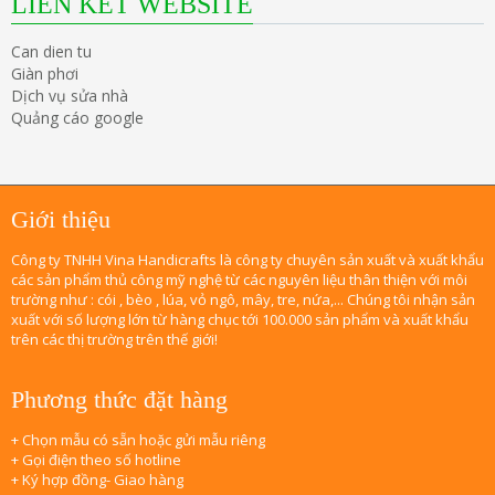
LIÊN KẾT WEBSITE
Can dien tu
Giàn phơi
Dịch vụ sửa nhà
Quảng cáo google
Giới thiệu
Công ty TNHH Vina Handicrafts là công ty chuyên sản xuất và xuất khẩu
các sản phẩm thủ công mỹ nghệ từ các nguyên liệu thân thiện với môi
trường như : cói , bèo , lúa, vỏ ngô, mây, tre, nứa,... Chúng tôi nhận sản
xuất với số lượng lớn từ hàng chục tới 100.000 sản phẩm và xuất khẩu
trên các thị trường trên thế giới!
Phương thức đặt hàng
+ Chọn mẫu có sẵn hoặc gửi mẫu riêng
+ Gọi điện theo số hotline
+ Ký hợp đồng- Giao hàng