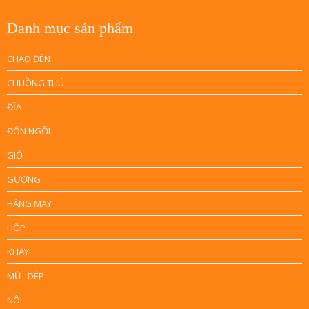
Danh mục sản phẩm
CHAO ĐÈN
CHUỒNG THÚ
ĐĨA
ĐÔN NGỒI
GIỎ
GƯƠNG
HÀNG MAY
HỘP
KHAY
MŨ - DÉP
NÔI