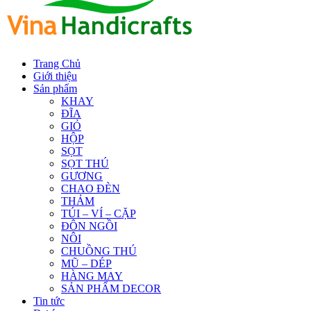
Trang Chủ
Giới thiệu
Sản phẩm
KHAY
ĐĨA
GIỎ
HỘP
SỌT
SỌT THÚ
GƯƠNG
CHAO ĐÈN
THẢM
TÚI – VÍ – CẶP
ĐÔN NGỒI
NÔI
CHUỒNG THÚ
MŨ – DÉP
HÀNG MAY
SẢN PHẨM DECOR
Tin tức