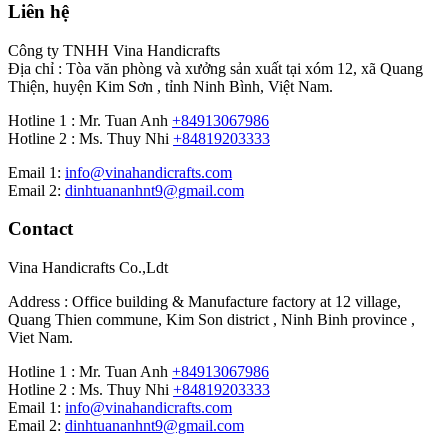
Liên hệ
Công ty TNHH Vina Handicrafts
Địa chỉ : Tòa văn phòng và xưởng sản xuất tại xóm 12, xã Quang
Thiện, huyện Kim Sơn , tỉnh Ninh Bình, Việt Nam.
Hotline 1 : Mr. Tuan Anh
+84913067986
Hotline 2 : Ms. Thuy Nhi
+84819203333
Email 1:
info@vinahandicrafts.com
Email 2:
dinhtuananhnt9@gmail.com
Contact
Vina Handicrafts Co.,Ldt
Address : Office building & Manufacture factory at 12 village,
Quang Thien commune, Kim Son district , Ninh Binh province ,
Viet Nam.
Hotline 1 : Mr. Tuan Anh
+84913067986
Hotline 2 : Ms. Thuy Nhi
+84819203333
Email 1:
info@vinahandicrafts.com
Email 2:
dinhtuananhnt9@gmail.com