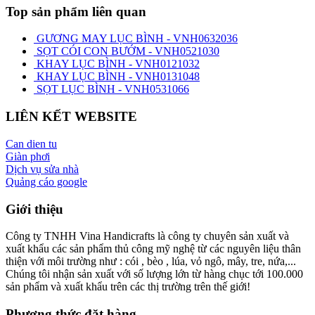
Top sản phẩm liên quan
GƯƠNG MAY LỤC BÌNH - VNH0632036
SỌT CÓI CON BƯỚM - VNH0521030
KHAY LỤC BÌNH - VNH0121032
KHAY LỤC BÌNH - VNH0131048
SỌT LỤC BÌNH - VNH0531066
LIÊN KẾT WEBSITE
Can dien tu
Giàn phơi
Dịch vụ sửa nhà
Quảng cáo google
Giới thiệu
Công ty TNHH Vina Handicrafts là công ty chuyên sản xuất và
xuất khẩu các sản phẩm thủ công mỹ nghệ từ các nguyên liệu thân
thiện với môi trường như : cói , bèo , lúa, vỏ ngô, mây, tre, nứa,...
Chúng tôi nhận sản xuất với số lượng lớn từ hàng chục tới 100.000
sản phẩm và xuất khẩu trên các thị trường trên thế giới!
Phương thức đặt hàng