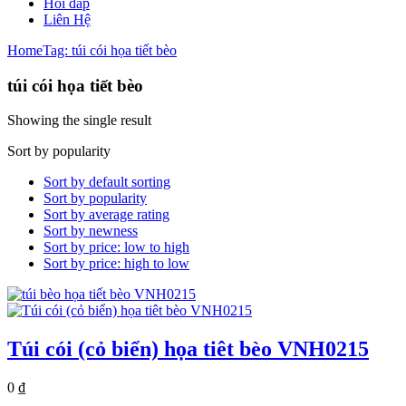
Hỏi đáp
Liên Hệ
Home
Tag: túi cói họa tiết bèo
túi cói họa tiết bèo
Showing the single result
Sort by popularity
Sort by default sorting
Sort by popularity
Sort by average rating
Sort by newness
Sort by price: low to high
Sort by price: high to low
Túi cói (cỏ biển) họa tiêt bèo VNH0215
0
₫