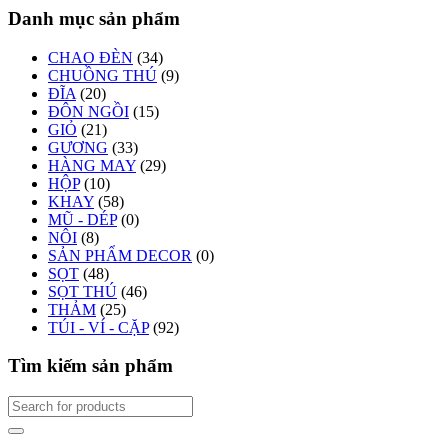
Danh mục sản phẩm
CHAO ĐÈN
(34)
CHUỒNG THÚ
(9)
ĐĨA
(20)
ĐÔN NGỒI
(15)
GIỎ
(21)
GƯƠNG
(33)
HÀNG MAY
(29)
HỘP
(10)
KHAY
(58)
MŨ - DÉP
(0)
NÔI
(8)
SẢN PHẨM DECOR
(0)
SỌT
(48)
SỌT THÚ
(46)
THẢM
(25)
TÚI - VÍ - CẶP
(92)
Tìm kiếm sản phẩm