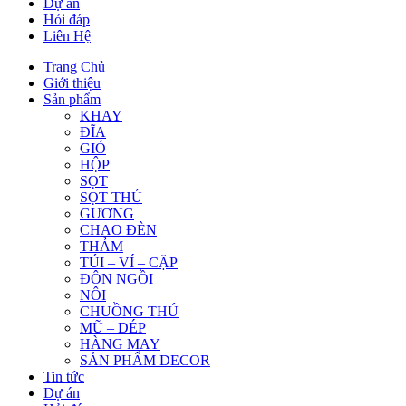
Dự án
Hỏi đáp
Liên Hệ
Trang Chủ
Giới thiệu
Sản phẩm
KHAY
ĐĨA
GIỎ
HỘP
SỌT
SỌT THÚ
GƯƠNG
CHAO ĐÈN
THẢM
TÚI – VÍ – CẶP
ĐÔN NGỒI
NÔI
CHUỒNG THÚ
MŨ – DÉP
HÀNG MAY
SẢN PHẨM DECOR
Tin tức
Dự án