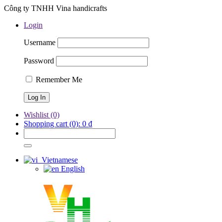
Công ty TNHH Vina handicrafts
Login
Username
Password
Remember Me
Wishlist
(0)
Shopping cart
(0):
0
₫
Vietnamese
English