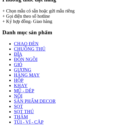
+ Chọn mẫu có sẵn hoặc gửi mẫu riêng
+ Gọi điện theo số hotline
+ Ký hợp đồng- Giao hàng
Danh mục sản phẩm
CHAO ĐÈN
CHUỒNG THÚ
ĐĨA
ĐÔN NGỒI
GIỎ
GƯƠNG
HÀNG MAY
HỘP
KHAY
MŨ - DÉP
NÔI
SẢN PHẨM DECOR
SỌT
SỌT THÚ
THẢM
TÚI - VÍ - CẶP