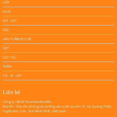
HỘP
KHAY
MŨ - DÉP
NÔI
SẢN PHẨM DECOR
SỌT
SỌT THÚ
THẢM
TÚI - VÍ - CẶP
Liên hệ
Công ty TNHH Vina Handicrafts
Địa chỉ : Tòa văn phòng và xưởng sản xuất tại xóm 12, xã Quang Thiện,
huyện Kim Sơn , tỉnh Ninh Bình, Việt Nam.