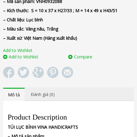
– Mã sản phẩm:
VNH0932088
– Kích thước: S =
10 x 37 x H27/33 ; M = 14 x 49 x H43/51
– Chất liệu
: Lục bình
– Màu sắc
:
Vàng nâu, Trắng
– Xuất xứ
:
Việt Nam
(Hàng xuất khẩu)
Add to Wishlist
Add to Wishlist
Compare
Đánh giá (0)
Mô tả
Product Description
TÚI
LỤC BÌNH
VINA
HANDICRAFTS
–
Mô tả sản phẩm
: