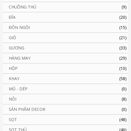
CHUỒNG THÚ
(9)
ĐĨA
(20)
ĐÔN NGỒI
(15)
GIỎ
(21)
GƯƠNG
(33)
HÀNG MAY
(29)
HỘP
(10)
KHAY
(58)
MŨ - DÉP
(0)
NÔI
(8)
SẢN PHẨM DECOR
(0)
SỌT
(48)
SỌT THÚ
(46)