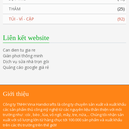
THẢM
(25)
TÚI - VÍ - CẶP
(92)
Liên kết website
Can dien tu gia re
Giàn phơi thông minh
Dịch vụ sửa nhà trọn gói
Quảng cáo google giá rẻ
Giới thiệu
Công ty TNHH Vina Handicrafts là công ty chuyên sản xuất và xuất khẩu
các sản phẩm thủ công mỹ nghệ từ các nguyên liệu thân thiện với môi
trường như : cói , bèo , lúa, vỏ ngô, mây, tre, nứa,... Chúng tôi nhận sản
xuất với số lượng lớn từ hàng chục tới 100.000 sản phẩm và xuất khẩu
trên các thị trường trên thế giới!