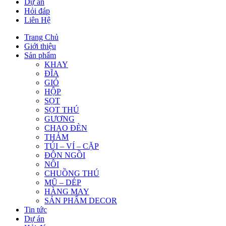
Dự án
Hỏi đáp
Liên Hệ
Trang Chủ
Giới thiệu
Sản phẩm
KHAY
ĐĨA
GIỎ
HỘP
SỌT
SỌT THÚ
GƯƠNG
CHAO ĐÈN
THẢM
TÚI – VÍ – CẶP
ĐÔN NGỒI
NÔI
CHUỒNG THÚ
MŨ – DÉP
HÀNG MAY
SẢN PHẨM DECOR
Tin tức
Dự án