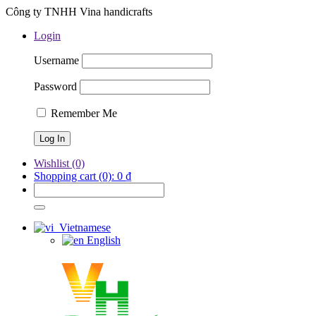
Công ty TNHH Vina handicrafts
Login
Username
Password
Remember Me
Wishlist
(0)
Shopping cart
(0):
0
₫
Vietnamese
English