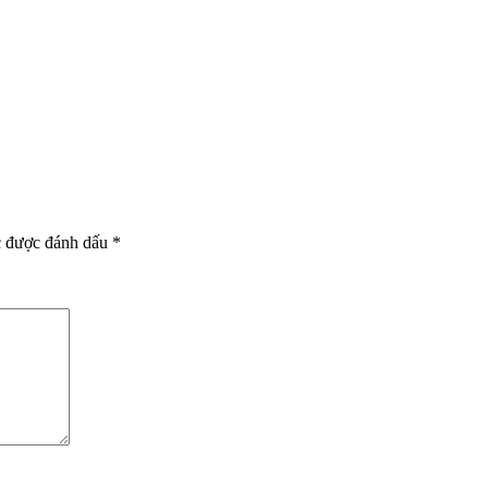
c được đánh dấu
*