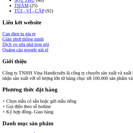
SỌT THÚ
(46)
THẢM
(25)
TÚI - VÍ - CẶP
(92)
Liên kết website
Can dien tu gia re
Giàn phơi thông minh
Dịch vụ sửa nhà trọn gói
Quảng cáo google giá rẻ
Giới thiệu
Công ty TNHH Vina Handicrafts là công ty chuyên sản xuất và xuất khẩ
nhận sản xuất với số lượng lớn từ hàng chục tới 100.000 sản phẩm và x
Phương thức đặt hàng
+ Chọn mẫu có sẵn hoặc gửi mẫu riêng
+ Gọi điện theo số hotline
+ Ký hợp đồng- Giao hàng
Danh mục sản phẩm