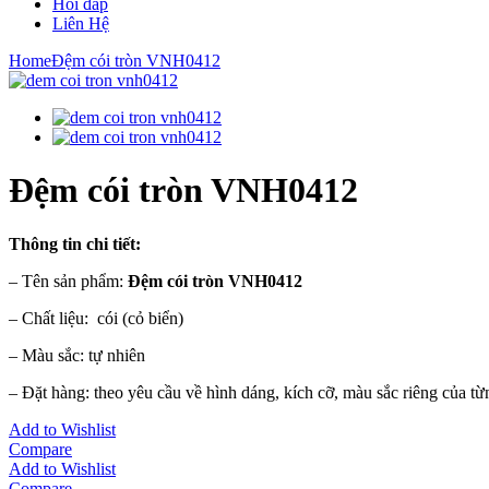
Hỏi đáp
Liên Hệ
Home
Đệm cói tròn VNH0412
Đệm cói tròn VNH0412
Thông tin chi tiết:
– Tên sản phẩm:
Đệm cói tròn VNH0412
– Chất liệu: cói (cỏ biển)
– Màu sắc: tự nhiên
– Đặt hàng: theo yêu cầu về hình dáng, kích cỡ, màu sắc riêng của t
Add to Wishlist
Compare
Add to Wishlist
Compare