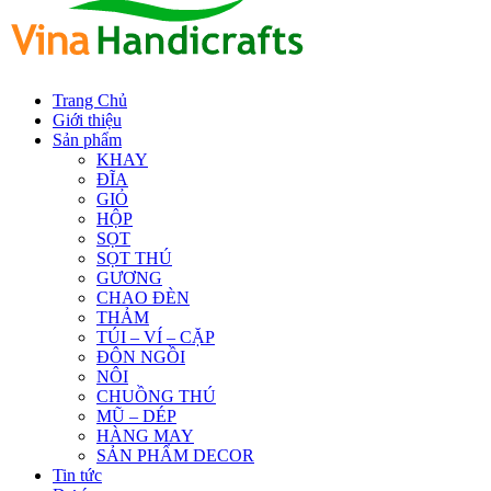
Trang Chủ
Giới thiệu
Sản phẩm
KHAY
ĐĨA
GIỎ
HỘP
SỌT
SỌT THÚ
GƯƠNG
CHAO ĐÈN
THẢM
TÚI – VÍ – CẶP
ĐÔN NGỒI
NÔI
CHUỒNG THÚ
MŨ – DÉP
HÀNG MAY
SẢN PHẨM DECOR
Tin tức