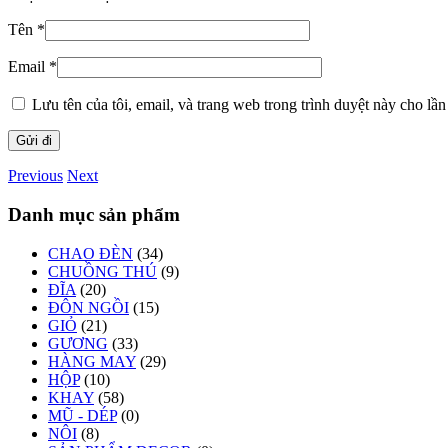
Tên
*
Email
*
Lưu tên của tôi, email, và trang web trong trình duyệt này cho lần 
Previous
Next
Danh mục sản phẩm
CHAO ĐÈN
(34)
CHUỒNG THÚ
(9)
ĐĨA
(20)
ĐÔN NGỒI
(15)
GIỎ
(21)
GƯƠNG
(33)
HÀNG MAY
(29)
HỘP
(10)
KHAY
(58)
MŨ - DÉP
(0)
NÔI
(8)