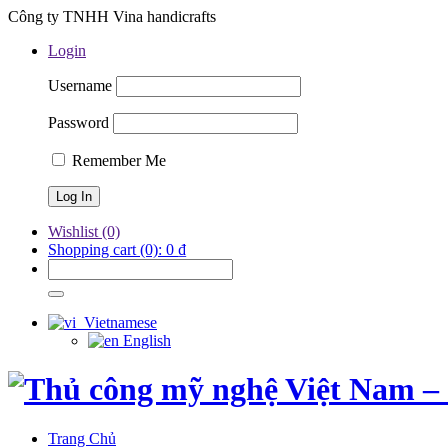
Công ty TNHH Vina handicrafts
Login
Username
Password
Remember Me
Wishlist
(0)
Shopping cart
(0):
0
₫
Vietnamese
English
Trang Chủ