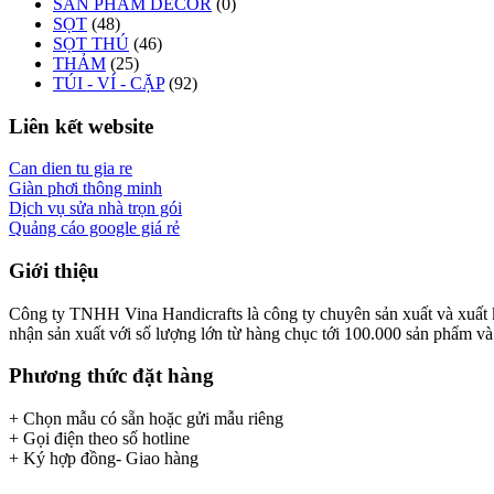
SẢN PHẨM DECOR
(0)
SỌT
(48)
SỌT THÚ
(46)
THẢM
(25)
TÚI - VÍ - CẶP
(92)
Liên kết website
Can dien tu gia re
Giàn phơi thông minh
Dịch vụ sửa nhà trọn gói
Quảng cáo google giá rẻ
Giới thiệu
Công ty TNHH Vina Handicrafts là công ty chuyên sản xuất và xuất khẩ
nhận sản xuất với số lượng lớn từ hàng chục tới 100.000 sản phẩm và x
Phương thức đặt hàng
+ Chọn mẫu có sẵn hoặc gửi mẫu riêng
+ Gọi điện theo số hotline
+ Ký hợp đồng- Giao hàng