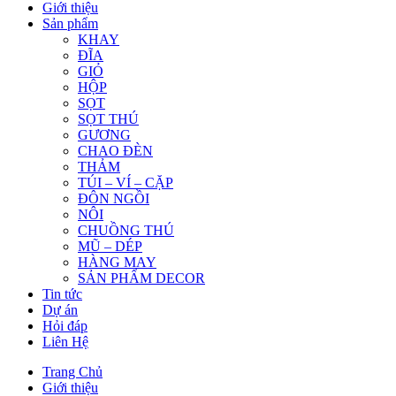
Giới thiệu
Sản phẩm
KHAY
ĐĨA
GIỎ
HỘP
SỌT
SỌT THÚ
GƯƠNG
CHAO ĐÈN
THẢM
TÚI – VÍ – CẶP
ĐÔN NGỒI
NÔI
CHUỒNG THÚ
MŨ – DÉP
HÀNG MAY
SẢN PHẨM DECOR
Tin tức
Dự án
Hỏi đáp
Liên Hệ
Trang Chủ
Giới thiệu