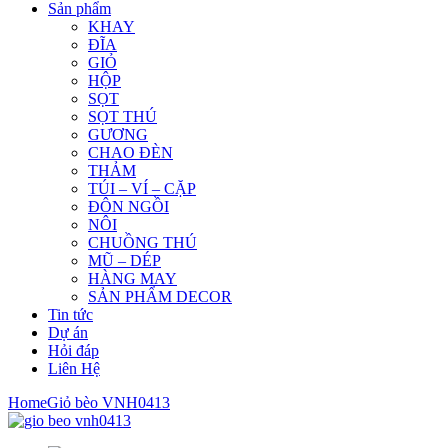
Sản phẩm
KHAY
ĐĨA
GIỎ
HỘP
SỌT
SỌT THÚ
GƯƠNG
CHAO ĐÈN
THẢM
TÚI – VÍ – CẶP
ĐÔN NGỒI
NÔI
CHUỒNG THÚ
MŨ – DÉP
HÀNG MAY
SẢN PHẨM DECOR
Tin tức
Dự án
Hỏi đáp
Liên Hệ
Home
Giỏ bèo VNH0413