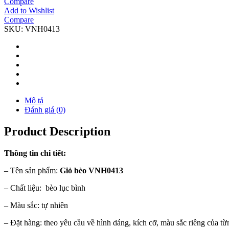
Compare
Add to Wishlist
Compare
SKU:
VNH0413
Mô tả
Đánh giá (0)
Product Description
Thông tin chi tiết:
– Tên sản phẩm:
Giỏ bèo VNH0413
– Chất liệu: bèo lục bình
– Màu sắc: tự nhiên
– Đặt hàng: theo yêu cầu về hình dáng, kích cỡ, màu sắc riêng của t