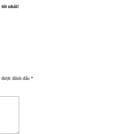
 tốt nhất!
c được đánh dấu
*