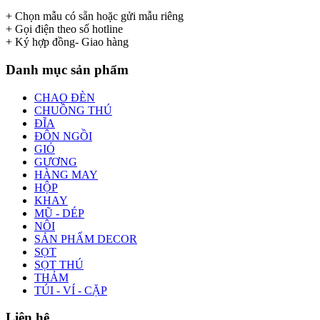
+ Chọn mẫu có sẵn hoặc gửi mẫu riêng
+ Gọi điện theo số hotline
+ Ký hợp đồng- Giao hàng
Danh mục sản phẩm
CHAO ĐÈN
CHUỒNG THÚ
ĐĨA
ĐÔN NGỒI
GIỎ
GƯƠNG
HÀNG MAY
HỘP
KHAY
MŨ - DÉP
NÔI
SẢN PHẨM DECOR
SỌT
SỌT THÚ
THẢM
TÚI - VÍ - CẶP
Liên hệ