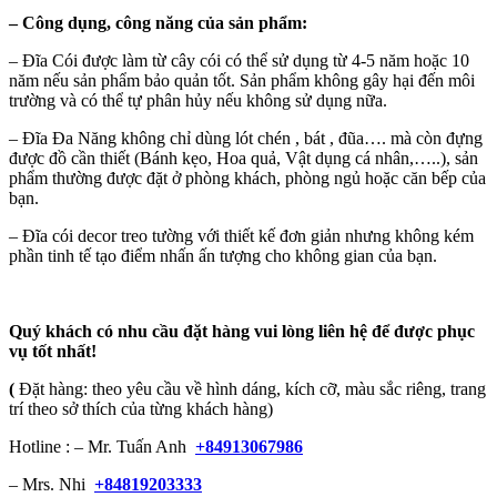
–
Công dụng, công năng của sản phẩm:
– Đĩa Cói được làm từ cây cói có thể sử dụng từ 4-5 năm hoặc 10
năm nếu sản phẩm bảo quản tốt. Sản phẩm không gây hại đến môi
trường và có thể tự phân hủy nếu không sử dụng nữa.
– Đĩa Đa Năng không chỉ dùng lót chén , bát , đũa…. mà còn đựng
được đồ cần thiết (Bánh kẹo, Hoa quả, Vật dụng cá nhân,…..), sản
phẩm thường được đặt ở phòng khách, phòng ngủ hoặc căn bếp của
bạn.
– Đĩa cói decor treo tường với thiết kế đơn giản nhưng không kém
phần tinh tế tạo điểm nhấn ấn tượng cho không gian của bạn.
Quý khách có nhu cầu đặt hàng vui lòng liên hệ để được phục
vụ tốt nhất!
(
Đặt hàng: theo yêu cầu về hình dáng, kích cỡ, màu sắc riêng, trang
trí theo sở thích của từng khách hàng)
Hotline : – Mr. Tuấn Anh
+84913067986
– Mrs. Nhi
+84819203333