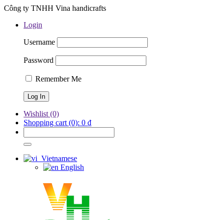
Công ty TNHH Vina handicrafts
Login
Username
Password
Remember Me
Wishlist
(0)
Shopping cart
(0):
0
₫
Vietnamese
English