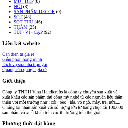
MŨ - DÉP
(0)
NÔI
(8)
SẢN PHẨM DECOR
(0)
SỌT
(48)
SỌT THÚ
(46)
THẢM
(25)
TÚI - VÍ - CẶP
(92)
Liên kết website
Can dien tu gia re
Giàn phơi thông minh
Dịch vụ sửa nhà trọn gói
Quảng cáo google giá rẻ
Giới thiệu
Công ty TNHH Vina Handicrafts là công ty chuyên sản xuất và
xuất khẩu các sản phẩm thủ công mỹ nghệ từ các nguyên liệu thân
thiện với môi trường như : cói , bèo , lúa, vỏ ngô, mây, tre, nứa,...
Chúng tôi nhận sản xuất với số lượng lớn từ hàng chục tới 100.000
sản phẩm và xuất khẩu trên các thị trường trên thế giới!
Phương thức đặt hàng