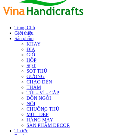
Trang Chủ
Giới thiệu
Sản phẩm
KHAY
ĐĨA
GIỎ
HỘP
SỌT
SỌT THÚ
GƯƠNG
CHAO ĐÈN
THẢM
TÚI – VÍ – CẶP
ĐÔN NGỒI
NÔI
CHUỒNG THÚ
MŨ – DÉP
HÀNG MAY
SẢN PHẨM DECOR
Tin tức