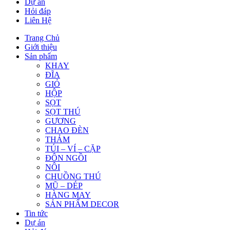
Dự án
Hỏi đáp
Liên Hệ
Trang Chủ
Giới thiệu
Sản phẩm
KHAY
ĐĨA
GIỎ
HỘP
SỌT
SỌT THÚ
GƯƠNG
CHAO ĐÈN
THẢM
TÚI – VÍ – CẶP
ĐÔN NGỒI
NÔI
CHUỒNG THÚ
MŨ – DÉP
HÀNG MAY
SẢN PHẨM DECOR
Tin tức
Dự án