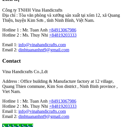
Công ty TNHH Vina Handicrafts
Địa chỉ : Tòa văn phòng và xưởng sản xuất tại xóm 12, xã Quang
Thiện, huyện Kim Sơn , tỉnh Ninh Bình, Việt Nam.
Hotline 1 : Mr. Tuan Anh
+84913067986
Hotline 2 : Ms. Thuy Nhi
+84819203333
Email 1:
info@vinahandicrafts.com
Email 2:
dinhtuananhnt9@gmail.com
Contact
Vina Handicrafts Co.,Ldt
Address : Office building & Manufacture factory at 12 village,
Quang Thien commune, Kim Son district , Ninh Binh province ,
Viet Nam.
Hotline 1 : Mr. Tuan Anh
+84913067986
Hotline 2 : Ms. Thuy Nhi
+84819203333
Email 1:
info@vinahandicrafts.com
Email 2:
dinhtuananhnt9@gmail.com
Call Now Button