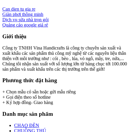
Can dien tu gia re
Giàn phơi thông minh
Dịch vụ sửa nhà trọn gói
Quảng cáo google giá rẻ
Giới thiệu
Công ty TNHH Vina Handicrafts là công ty chuyên sản xuất và
xuất khẩu các sản phẩm thủ công mỹ nghệ từ các nguyên liệu thân
thiện với môi trường như : cói , bèo , lúa, vỏ ngô, mây, tre, nứa,...
Chúng tôi nhận sản xuất với số lượng lớn từ hàng chục tới 100.000
sản phẩm và xuất khẩu trên các thị trường trên thế giới!
Phương thức đặt hàng
+ Chọn mẫu có sẵn hoặc gửi mẫu riêng
+ Gọi điện theo số hotline
+ Ký hợp đồng- Giao hàng
Danh mục sản phẩm
CHAO ĐÈN
CHUỒNG THÚ