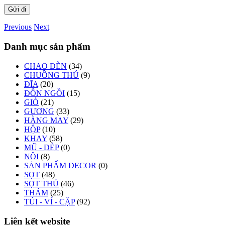
Previous
Next
Danh mục sản phẩm
CHAO ĐÈN
(34)
CHUỒNG THÚ
(9)
ĐĨA
(20)
ĐÔN NGỒI
(15)
GIỎ
(21)
GƯƠNG
(33)
HÀNG MAY
(29)
HỘP
(10)
KHAY
(58)
MŨ - DÉP
(0)
NÔI
(8)
SẢN PHẨM DECOR
(0)
SỌT
(48)
SỌT THÚ
(46)
THẢM
(25)
TÚI - VÍ - CẶP
(92)
Liên kết website