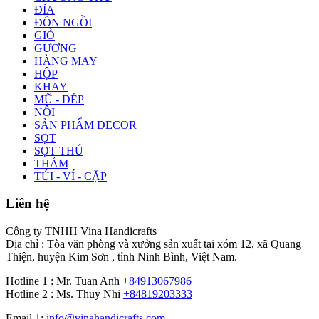
ĐĨA
ĐÔN NGỒI
GIỎ
GƯƠNG
HÀNG MAY
HỘP
KHAY
MŨ - DÉP
NÔI
SẢN PHẨM DECOR
SỌT
SỌT THÚ
THẢM
TÚI - VÍ - CẶP
Liên hệ
Công ty TNHH Vina Handicrafts
Địa chỉ : Tòa văn phòng và xưởng sản xuất tại xóm 12, xã Quang
Thiện, huyện Kim Sơn , tỉnh Ninh Bình, Việt Nam.
Hotline 1 : Mr. Tuan Anh
+84913067986
Hotline 2 : Ms. Thuy Nhi
+84819203333
Email 1:
info@vinahandicrafts.com