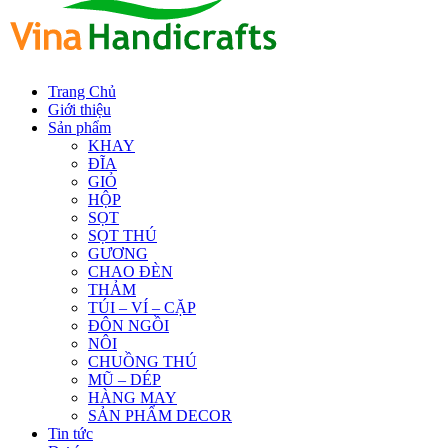
Trang Chủ
Giới thiệu
Sản phẩm
KHAY
ĐĨA
GIỎ
HỘP
SỌT
SỌT THÚ
GƯƠNG
CHAO ĐÈN
THẢM
TÚI – VÍ – CẶP
ĐÔN NGỒI
NÔI
CHUỒNG THÚ
MŨ – DÉP
HÀNG MAY
SẢN PHẨM DECOR
Tin tức