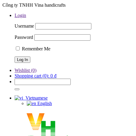
Công ty TNHH Vina handicrafts
Login
Username
Password
Remember Me
Wishlist
(0)
Shopping cart
(0):
0
₫
Vietnamese
English