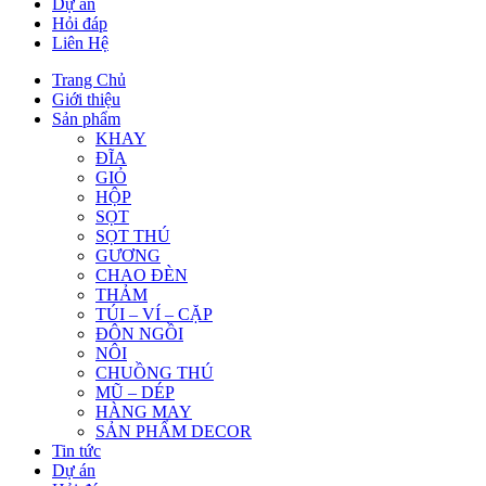
Dự án
Hỏi đáp
Liên Hệ
Trang Chủ
Giới thiệu
Sản phẩm
KHAY
ĐĨA
GIỎ
HỘP
SỌT
SỌT THÚ
GƯƠNG
CHAO ĐÈN
THẢM
TÚI – VÍ – CẶP
ĐÔN NGỒI
NÔI
CHUỒNG THÚ
MŨ – DÉP
HÀNG MAY
SẢN PHẨM DECOR
Tin tức
Dự án