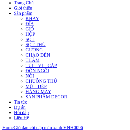
Trang Chủ
Giới thiệu
Sản phẩm
KHAY
ĐĨA
GIỎ
HỘP
SỌT
SỌT THÚ
GƯƠNG
CHAO ĐÈN
THẢM
TÚI – VÍ – CẶP
ĐÔN NGỒI
NÔI
CHUỒNG THÚ
MŨ – DÉP
HÀNG MAY
SẢN PHẨM DECOR
Tin tức
Dự án
Hỏi đáp
Liên Hệ
Home
Giỏ đan cói dập màu xanh VNH0096