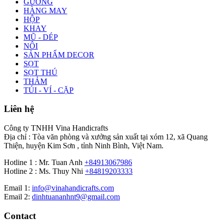
GƯƠNG
HÀNG MAY
HỘP
KHAY
MŨ - DÉP
NÔI
SẢN PHẨM DECOR
SỌT
SỌT THÚ
THẢM
TÚI - VÍ - CẶP
Liên hệ
Công ty TNHH Vina Handicrafts
Địa chỉ : Tòa văn phòng và xưởng sản xuất tại xóm 12, xã Quang
Thiện, huyện Kim Sơn , tỉnh Ninh Bình, Việt Nam.
Hotline 1 : Mr. Tuan Anh
+84913067986
Hotline 2 : Ms. Thuy Nhi
+84819203333
Email 1:
info@vinahandicrafts.com
Email 2:
dinhtuananhnt9@gmail.com
Contact