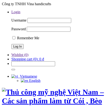
Công ty TNHH Vina handicrafts
Login
Username
Password
Remember Me
Wishlist
(0)
Shopping cart
(0):
0
₫
Vietnamese
English