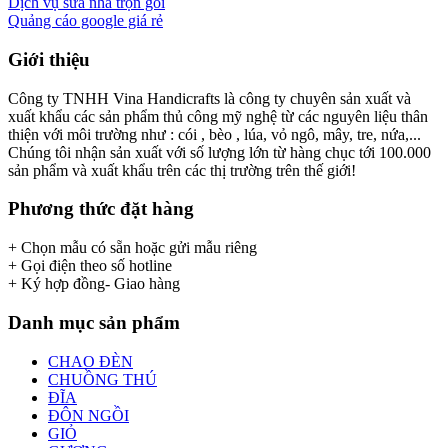
Dịch vụ sửa nhà trọn gói
Quảng cáo google giá rẻ
Giới thiệu
Công ty TNHH Vina Handicrafts là công ty chuyên sản xuất và
xuất khẩu các sản phẩm thủ công mỹ nghệ từ các nguyên liệu thân
thiện với môi trường như : cói , bèo , lúa, vỏ ngô, mây, tre, nứa,...
Chúng tôi nhận sản xuất với số lượng lớn từ hàng chục tới 100.000
sản phẩm và xuất khẩu trên các thị trường trên thế giới!
Phương thức đặt hàng
+ Chọn mẫu có sẵn hoặc gửi mẫu riêng
+ Gọi điện theo số hotline
+ Ký hợp đồng- Giao hàng
Danh mục sản phẩm
CHAO ĐÈN
CHUỒNG THÚ
ĐĨA
ĐÔN NGỒI
GIỎ