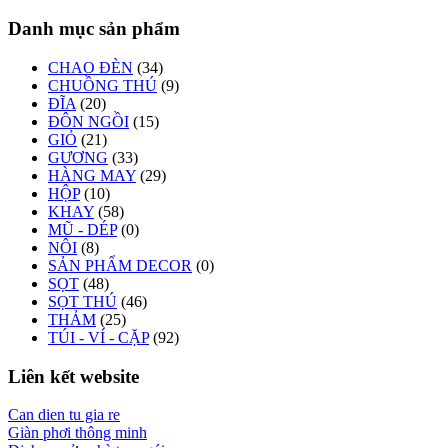
Danh mục sản phẩm
CHAO ĐÈN
(34)
CHUỒNG THÚ
(9)
ĐĨA
(20)
ĐÔN NGỒI
(15)
GIỎ
(21)
GƯƠNG
(33)
HÀNG MAY
(29)
HỘP
(10)
KHAY
(58)
MŨ - DÉP
(0)
NÔI
(8)
SẢN PHẨM DECOR
(0)
SỌT
(48)
SỌT THÚ
(46)
THẢM
(25)
TÚI - VÍ - CẶP
(92)
Liên kết website
Can dien tu gia re
Giàn phơi thông minh