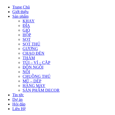
Trang Chủ
Giới thiệu
Sản phẩm
KHAY
ĐĨA
GIỎ
HỘP
SỌT
SỌT THÚ
GƯƠNG
CHAO ĐÈN
THẢM
TÚI – VÍ – CẶP
ĐÔN NGỒI
NÔI
CHUỒNG THÚ
MŨ – DÉP
HÀNG MAY
SẢN PHẨM DECOR
Tin tức
Dự án
Hỏi đáp
Liên Hệ