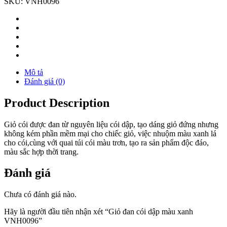
SKU:
VNH0096
Mô tả
Đánh giá (0)
Product Description
Giỏ cói được đan từ nguyên liệu cói dập, tạo dáng giỏ đứng nhưng
không kém phần mềm mại cho chiếc giỏ, việc nhuộm màu xanh lá
cho cói,cùng với quai túi cói màu trơn, tạo ra sản phẩm độc đáo,
màu sắc hợp thời trang.
Đánh giá
Chưa có đánh giá nào.
Hãy là người đầu tiên nhận xét “Giỏ đan cói dập màu xanh
VNH0096”