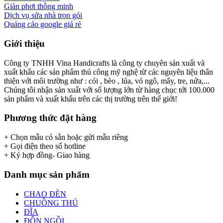
Giàn phơi thông minh
Dịch vụ sửa nhà trọn gói
Quảng cáo google giá rẻ
Giới thiệu
Công ty TNHH Vina Handicrafts là công ty chuyên sản xuất và
xuất khẩu các sản phẩm thủ công mỹ nghệ từ các nguyên liệu thân
thiện với môi trường như : cói , bèo , lúa, vỏ ngô, mây, tre, nứa,...
Chúng tôi nhận sản xuất với số lượng lớn từ hàng chục tới 100.000
sản phẩm và xuất khẩu trên các thị trường trên thế giới!
Phương thức đặt hàng
+ Chọn mẫu có sẵn hoặc gửi mẫu riêng
+ Gọi điện theo số hotline
+ Ký hợp đồng- Giao hàng
Danh mục sản phẩm
CHAO ĐÈN
CHUỒNG THÚ
ĐĨA
ĐÔN NGỒI