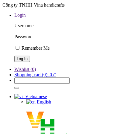
Công ty TNHH Vina handicrafts
Login
Username
Password
Remember Me
Wishlist
(0)
Shopping cart
(0):
0
₫
Vietnamese
English