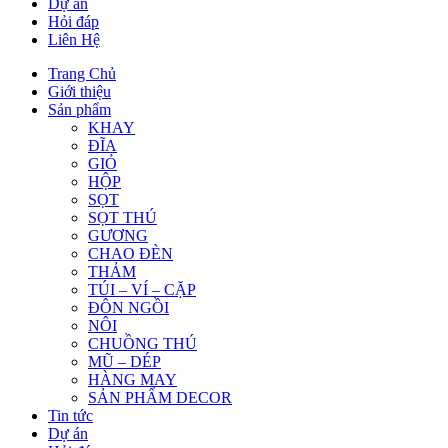
Dự án
Hỏi đáp
Liên Hệ
Trang Chủ
Giới thiệu
Sản phẩm
KHAY
ĐĨA
GIỎ
HỘP
SỌT
SỌT THÚ
GƯƠNG
CHAO ĐÈN
THẢM
TÚI – VÍ – CẶP
ĐÔN NGỒI
NÔI
CHUỒNG THÚ
MŨ – DÉP
HÀNG MAY
SẢN PHẨM DECOR
Tin tức
Dự án