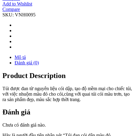
Add to Wishlist
Compare
SKU:
VNH0095
Mô tả
Đánh giá (0)
Product Description
Túi được đan từ nguyên liệu cói dập, tạo độ mềm mại cho chiếc túi,
với việc nhuộm màu đỏ cho cói,cùng với quai túi cói màu trơn, tạo
ra sản phẩm đẹp, màu sắc hợp thời trang.
Đánh giá
Chưa có đánh giá nào.
Hãy là người đầu tiên nhận xét “Túi đan cói dập màu đỏ