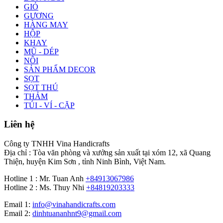
GIỎ
GƯƠNG
HÀNG MAY
HỘP
KHAY
MŨ - DÉP
NÔI
SẢN PHẨM DECOR
SỌT
SỌT THÚ
THẢM
TÚI - VÍ - CẶP
Liên hệ
Công ty TNHH Vina Handicrafts
Địa chỉ : Tòa văn phòng và xưởng sản xuất tại xóm 12, xã Quang
Thiện, huyện Kim Sơn , tỉnh Ninh Bình, Việt Nam.
Hotline 1 : Mr. Tuan Anh
+84913067986
Hotline 2 : Ms. Thuy Nhi
+84819203333
Email 1:
info@vinahandicrafts.com
Email 2:
dinhtuananhnt9@gmail.com