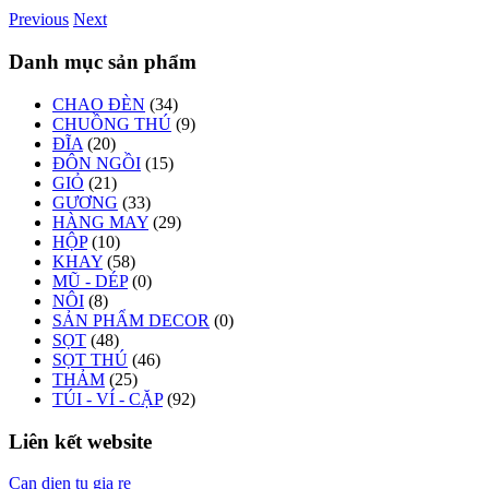
Previous
Next
Danh mục sản phẩm
CHAO ĐÈN
(34)
CHUỒNG THÚ
(9)
ĐĨA
(20)
ĐÔN NGỒI
(15)
GIỎ
(21)
GƯƠNG
(33)
HÀNG MAY
(29)
HỘP
(10)
KHAY
(58)
MŨ - DÉP
(0)
NÔI
(8)
SẢN PHẨM DECOR
(0)
SỌT
(48)
SỌT THÚ
(46)
THẢM
(25)
TÚI - VÍ - CẶP
(92)
Liên kết website
Can dien tu gia re