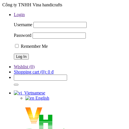
Công ty TNHH Vina handicrafts
Login
Username
Password
Remember Me
Wishlist
(0)
Shopping cart
(0):
0
₫
Vietnamese
English