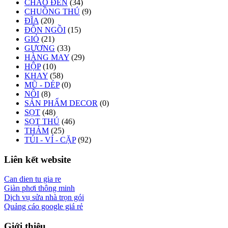
CHAO ĐÈN
(34)
CHUỒNG THÚ
(9)
ĐĨA
(20)
ĐÔN NGỒI
(15)
GIỎ
(21)
GƯƠNG
(33)
HÀNG MAY
(29)
HỘP
(10)
KHAY
(58)
MŨ - DÉP
(0)
NÔI
(8)
SẢN PHẨM DECOR
(0)
SỌT
(48)
SỌT THÚ
(46)
THẢM
(25)
TÚI - VÍ - CẶP
(92)
Liên kết website
Can dien tu gia re
Giàn phơi thông minh
Dịch vụ sửa nhà trọn gói
Quảng cáo google giá rẻ
Giới thiệu