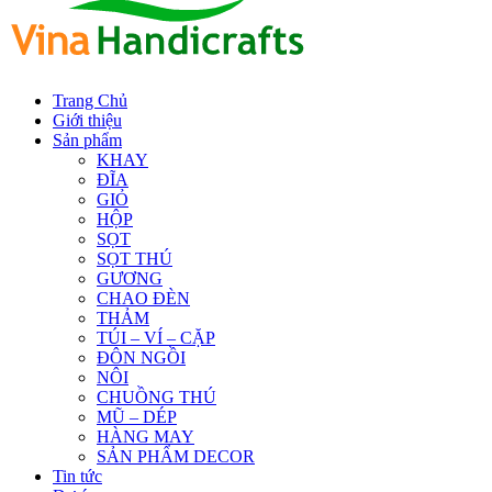
Trang Chủ
Giới thiệu
Sản phẩm
KHAY
ĐĨA
GIỎ
HỘP
SỌT
SỌT THÚ
GƯƠNG
CHAO ĐÈN
THẢM
TÚI – VÍ – CẶP
ĐÔN NGỒI
NÔI
CHUỒNG THÚ
MŨ – DÉP
HÀNG MAY
SẢN PHẨM DECOR
Tin tức