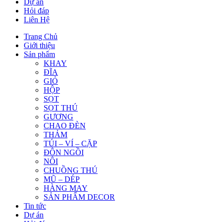
Dự án
Hỏi đáp
Liên Hệ
Trang Chủ
Giới thiệu
Sản phẩm
KHAY
ĐĨA
GIỎ
HỘP
SỌT
SỌT THÚ
GƯƠNG
CHAO ĐÈN
THẢM
TÚI – VÍ – CẶP
ĐÔN NGỒI
NÔI
CHUỒNG THÚ
MŨ – DÉP
HÀNG MAY
SẢN PHẨM DECOR
Tin tức
Dự án