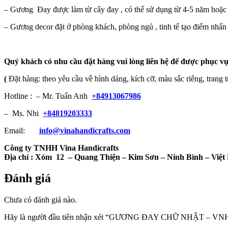
– Gương Đay được làm từ cây đay , có thể sử dụng từ 4-5 năm hoặc
– Gương decor đặt ở phòng khách, phòng ngủ , tinh tế tạo điểm nhấn
Quý khách có nhu cầu đặt hàng vui lòng liên hệ để được phục vụ
(
Đặt hàng: theo yêu cầu về hình dáng, kích cỡ, màu sắc riêng, trang t
Hotline : – Mr. Tuấn Anh
+84913067986
– Ms. Nhi
+84819203333
Email:
info@vinahandicrafts.com
Công ty TNHH Vina Handicrafts
Địa chỉ :
Xóm 12
– Quang Thiện – Kim Sơn – Ninh Bình – Việ
Đánh giá
Chưa có đánh giá nào.
Hãy là người đầu tiên nhận xét “GƯƠNG ĐAY CHỮ NHẬT – VN