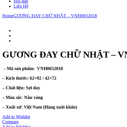
Hỏi đáp
Liên Hệ
Home
GƯƠNG ĐAY CHỮ NHẬT – VNH0652018
GƯƠNG ĐAY CHỮ NHẬT – VN
– Mã sản phẩm: VNH0652018
– Kích thước:
62×92 / 42×72
– Chất liệu
: Sợi đay
– Màu sắc
:
Nâu vàng
– Xuất xứ
:
Việt Nam
(Hàng xuất khẩu)
Add to Wishlist
Compare
Add to Wishlist