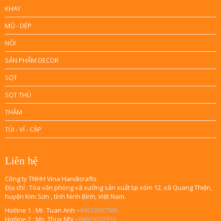
KHAY
MŨ - DÉP
NÔI
SẢN PHẨM DECOR
SỌT
SỌT THÚ
THẢM
TÚI - VÍ - CẶP
Liên hệ
Công ty TNHH Vina Handicrafts
Địa chỉ : Tòa văn phòng và xưởng sản xuất tại xóm 12, xã Quang Thiện,
huyện Kim Sơn , tỉnh Ninh Bình, Việt Nam.
Hotline 1 : Mr. Tuan Anh
+84913067986
Hotline 2 : Ms. Thuy Nhi
+84819203333