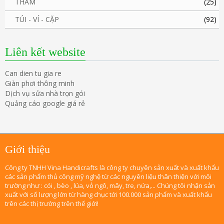
THẢM
(25)
TÚI - VÍ - CẶP
(92)
Liên kết website
Can dien tu gia re
Giàn phơi thông minh
Dịch vụ sửa nhà trọn gói
Quảng cáo google giá rẻ
Giới thiệu
Công ty TNHH Vina Handicrafts là công ty chuyên sản xuất và xuất khẩu
các sản phẩm thủ công mỹ nghệ từ các nguyên liệu thân thiện với môi
trường như : cói , bèo , lúa, vỏ ngô, mây, tre, nứa,... Chúng tôi nhận sản
xuất với số lượng lớn từ hàng chục tới 100.000 sản phẩm và xuất khẩu
trên các thị trường trên thế giới!