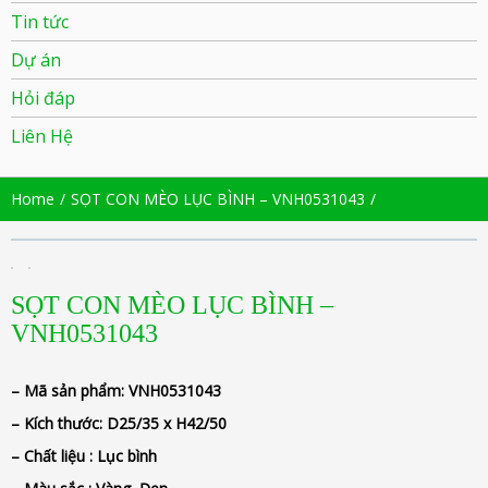
Tin tức
Dự án
Hỏi đáp
Liên Hệ
Home
SỌT CON MÈO LỤC BÌNH – VNH0531043
SỌT CON MÈO LỤC BÌNH –
VNH0531043
– Mã sản phẩm:
VNH0531043
– Kích thước:
D25/35 x H42/50
– Chất liệu : Lục
bình