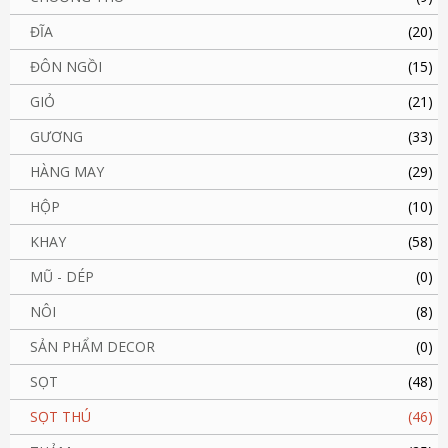
ĐĨA
(20)
ĐÔN NGỒI
(15)
GIỎ
(21)
GƯƠNG
(33)
HÀNG MAY
(29)
HỘP
(10)
KHAY
(58)
MŨ - DÉP
(0)
NÔI
(8)
SẢN PHẨM DECOR
(0)
SỌT
(48)
SỌT THÚ
(46)