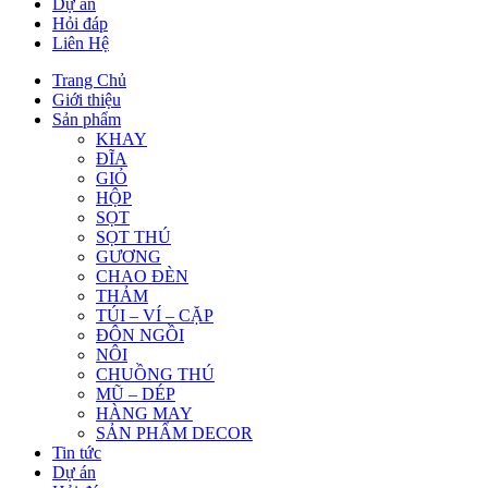
Dự án
Hỏi đáp
Liên Hệ
Trang Chủ
Giới thiệu
Sản phẩm
KHAY
ĐĨA
GIỎ
HỘP
SỌT
SỌT THÚ
GƯƠNG
CHAO ĐÈN
THẢM
TÚI – VÍ – CẶP
ĐÔN NGỒI
NÔI
CHUỒNG THÚ
MŨ – DÉP
HÀNG MAY
SẢN PHẨM DECOR
Tin tức
Dự án