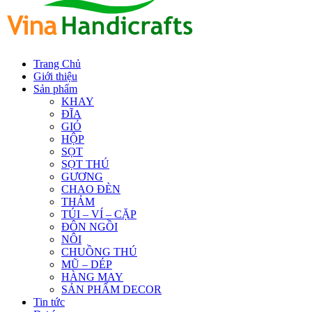
Trang Chủ
Giới thiệu
Sản phẩm
KHAY
ĐĨA
GIỎ
HỘP
SỌT
SỌT THÚ
GƯƠNG
CHAO ĐÈN
THẢM
TÚI – VÍ – CẶP
ĐÔN NGỒI
NÔI
CHUỒNG THÚ
MŨ – DÉP
HÀNG MAY
SẢN PHẨM DECOR
Tin tức