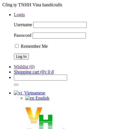
Công ty TNHH Vina handicrafts
Login
Username
Password
Remember Me
Wishlist
(0)
Shopping cart
(0):
0
₫
Vietnamese
English