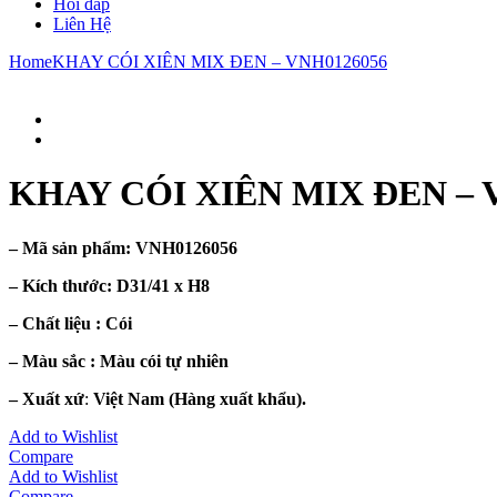
Hỏi đáp
Liên Hệ
Home
KHAY CÓI XIÊN MIX ĐEN – VNH0126056
KHAY CÓI XIÊN MIX ĐEN – 
– Mã sản phẩm:
VNH0126056
– Kích thước:
D31/41 x H8
– Chất liệu : Cói
– Màu sắc :
Màu cói tự nhiên
– Xuất xứ
:
Việt Nam (Hàng xuất khẩu).
Add to Wishlist
Compare
Add to Wishlist
Compare