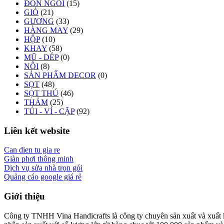
ĐÔN NGỒI
(15)
GIỎ
(21)
GƯƠNG
(33)
HÀNG MAY
(29)
HỘP
(10)
KHAY
(58)
MŨ - DÉP
(0)
NÔI
(8)
SẢN PHẨM DECOR
(0)
SỌT
(48)
SỌT THÚ
(46)
THẢM
(25)
TÚI - VÍ - CẶP
(92)
Liên kết website
Can dien tu gia re
Giàn phơi thông minh
Dịch vụ sửa nhà trọn gói
Quảng cáo google giá rẻ
Giới thiệu
Công ty TNHH Vina Handicrafts là công ty chuyên sản xuất và xuất khẩ