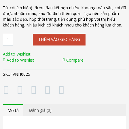
Túi cói (cỏ biển) được đan kết hợp nhiều khoang màu sắc, cói đã
được nhuộm màu, sau đó đính thêm quai . Tạo nên sản phẩm
màu sắc đẹp, hợp thời trang, tiện dụng, phù hợp với thị hiếu
khách hàng. Nhiều kích cỡ khách nhau cho khách hàng lựa chọn.
Túi
THÊM VÀO GIỎ HÀNG
cói
(cỏ
biển)
Add to Wishlist
màu
Add to Wishlist
Compare
VNH0025
số
SKU:
VNH0025
lượng
Đánh giá (0)
Mô tả