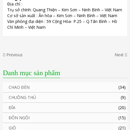
Địa chỉ :
Trụ sở chính: Quang Thiện – Kim Sơn – Ninh Bình – Việt Nam
Cơ sở sản xuất : Ân hòa – Kim Sơn – Ninh Bình – Việt Nam
Văn phòng đại diện : 59 Cộng Hòa- P.25 – Q.Tân Bình – Hồ
Chí Minh – Việt Nam
Previous
Next
Danh mục sản phẩm
CHAO ĐÈN
(34)
CHUỒNG THÚ
(9)
ĐĨA
(20)
ĐÔN NGỒI
(15)
GIỎ
(21)