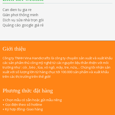
Can dien tu gia re
Giàn phơi thông minh
Dịch vụ sửa nhà trọn gói
Quảng cáo google giá rẻ
Giới thiệu
Công ty TNHH Vina Handicrafts là công ty chuyên sản xuất và xuất khẩu
các sản phẩm thủ công mỹ nghệ từ các nguyên liệu thân thiện với môi
trường như : cói , bèo , lúa, vỏ ngô, mây, tre, nứa,... Chúng tôi nhận sản
xuất với số lượng lớn từ hàng chục tới 100.000 sản phẩm và xuất khẩu
trên các thị trường trên thế giới!
Phương thức đặt hàng
+ Chọn mẫu có sẵn hoặc gửi mẫu riêng
+ Gọi điện theo số hotline
+ Ký hợp đồng- Giao hàng