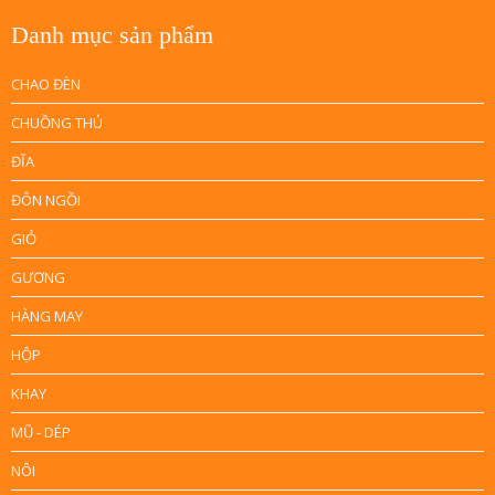
Danh mục sản phẩm
CHAO ĐÈN
CHUỒNG THÚ
ĐĨA
ĐÔN NGỒI
GIỎ
GƯƠNG
HÀNG MAY
HỘP
KHAY
MŨ - DÉP
NÔI