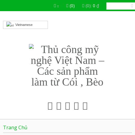
(0)
(0):
0
₫
Vietnamese
Trang Chủ