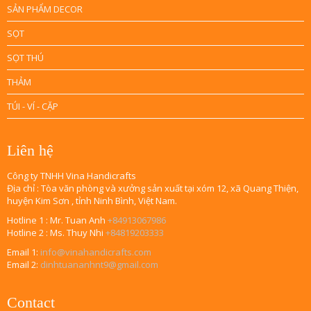
SẢN PHẨM DECOR
SỌT
SỌT THÚ
THẢM
TÚI - VÍ - CẶP
Liên hệ
Công ty TNHH Vina Handicrafts
Địa chỉ : Tòa văn phòng và xưởng sản xuất tại xóm 12, xã Quang Thiện,
huyện Kim Sơn , tỉnh Ninh Bình, Việt Nam.
Hotline 1 : Mr. Tuan Anh
+84913067986
Hotline 2 : Ms. Thuy Nhi
+84819203333
Email 1:
info@vinahandicrafts.com
Email 2:
dinhtuananhnt9@gmail.com
Contact