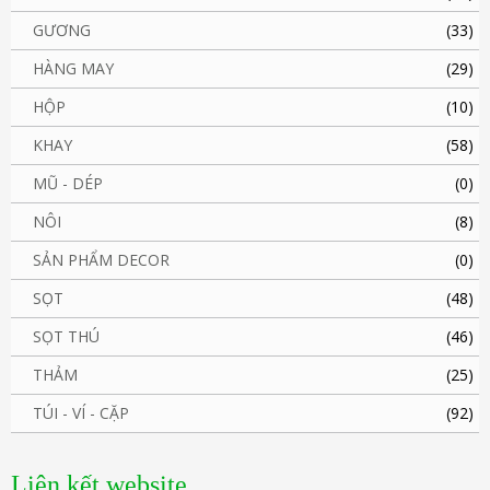
GƯƠNG
(33)
HÀNG MAY
(29)
HỘP
(10)
KHAY
(58)
MŨ - DÉP
(0)
NÔI
(8)
SẢN PHẨM DECOR
(0)
SỌT
(48)
SỌT THÚ
(46)
THẢM
(25)
TÚI - VÍ - CẶP
(92)
Liên kết website