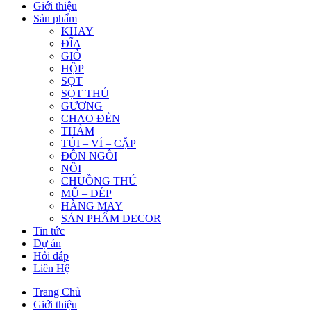
Giới thiệu
Sản phẩm
KHAY
ĐĨA
GIỎ
HỘP
SỌT
SỌT THÚ
GƯƠNG
CHAO ĐÈN
THẢM
TÚI – VÍ – CẶP
ĐÔN NGỒI
NÔI
CHUỒNG THÚ
MŨ – DÉP
HÀNG MAY
SẢN PHẨM DECOR
Tin tức
Dự án
Hỏi đáp
Liên Hệ
Trang Chủ
Giới thiệu