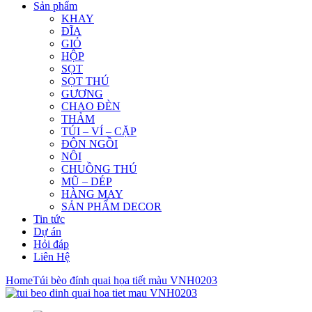
Sản phẩm
KHAY
ĐĨA
GIỎ
HỘP
SỌT
SỌT THÚ
GƯƠNG
CHAO ĐÈN
THẢM
TÚI – VÍ – CẶP
ĐÔN NGỒI
NÔI
CHUỒNG THÚ
MŨ – DÉP
HÀNG MAY
SẢN PHẨM DECOR
Tin tức
Dự án
Hỏi đáp
Liên Hệ
Home
Túi bèo đính quai họa tiết màu VNH0203