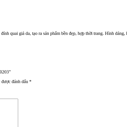
nh quai giả da, tạo ra sản phẩm bền đẹp, hợp thời trang. Hình dáng, k
H0203”
c được đánh dấu
*