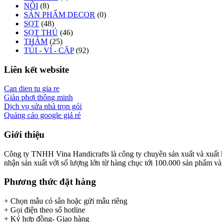
NÔI
(8)
SẢN PHẨM DECOR
(0)
SỌT
(48)
SỌT THÚ
(46)
THẢM
(25)
TÚI - VÍ - CẶP
(92)
Liên kết website
Can dien tu gia re
Giàn phơi thông minh
Dịch vụ sửa nhà trọn gói
Quảng cáo google giá rẻ
Giới thiệu
Công ty TNHH Vina Handicrafts là công ty chuyên sản xuất và xuất khẩ
nhận sản xuất với số lượng lớn từ hàng chục tới 100.000 sản phẩm và x
Phương thức đặt hàng
+ Chọn mẫu có sẵn hoặc gửi mẫu riêng
+ Gọi điện theo số hotline
+ Ký hợp đồng- Giao hàng