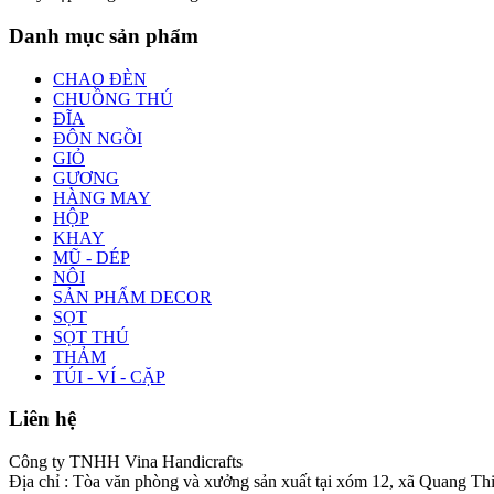
Danh mục sản phẩm
CHAO ĐÈN
CHUỒNG THÚ
ĐĨA
ĐÔN NGỒI
GIỎ
GƯƠNG
HÀNG MAY
HỘP
KHAY
MŨ - DÉP
NÔI
SẢN PHẨM DECOR
SỌT
SỌT THÚ
THẢM
TÚI - VÍ - CẶP
Liên hệ
Công ty TNHH Vina Handicrafts
Địa chỉ : Tòa văn phòng và xưởng sản xuất tại xóm 12, xã Quang Th