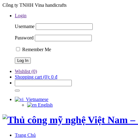
Công ty TNHH Vina handicrafts
Login
Username
Password
Remember Me
Wishlist
(0)
Shopping cart
(0):
0
₫
Vietnamese
English
Trang Chủ