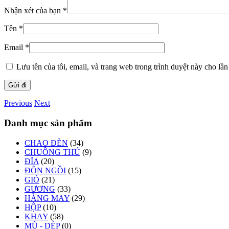
Nhận xét của bạn
*
Tên
*
Email
*
Lưu tên của tôi, email, và trang web trong trình duyệt này cho lần 
Previous
Next
Danh mục sản phẩm
CHAO ĐÈN
(34)
CHUỒNG THÚ
(9)
ĐĨA
(20)
ĐÔN NGỒI
(15)
GIỎ
(21)
GƯƠNG
(33)
HÀNG MAY
(29)
HỘP
(10)
KHAY
(58)
MŨ - DÉP
(0)