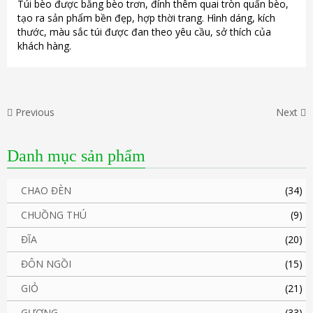
Túi bèo được bằng bèo trơn, đính thêm quai tròn quấn bèo,
tạo ra sản phẩm bền đẹp, hợp thời trang. Hình dáng, kích
thước, màu sắc túi được đan theo yêu cầu, sở thích của
khách hàng.
Previous
Next
Danh mục sản phẩm
CHAO ĐÈN
(34)
CHUỒNG THÚ
(9)
ĐĨA
(20)
ĐÔN NGỒI
(15)
GIỎ
(21)
GƯƠNG
(33)