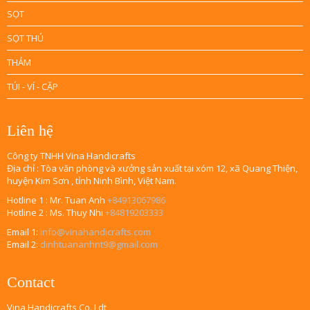
SỌT
SỌT THÚ
THẢM
TÚI - VÍ - CẶP
Liên hệ
Công ty TNHH Vina Handicrafts
Địa chỉ : Tòa văn phòng và xưởng sản xuất tại xóm 12, xã Quang Thiện,
huyện Kim Sơn , tỉnh Ninh Bình, Việt Nam.
Hotline 1 : Mr. Tuan Anh
+84913067986
Hotline 2 : Ms. Thuy Nhi
+84819203333
Email 1:
info@vinahandicrafts.com
Email 2:
dinhtuananhnt9@gmail.com
Contact
Vina Handicrafts Co.,Ldt