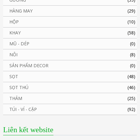
HÀNG MAY
(29)
HỘP
(10)
KHAY
(58)
MŨ - DÉP
(0)
NÔI
(8)
SẢN PHẨM DECOR
(0)
SỌT
(48)
SỌT THÚ
(46)
THẢM
(25)
TÚI - VÍ - CẶP
(92)
Liên kết website