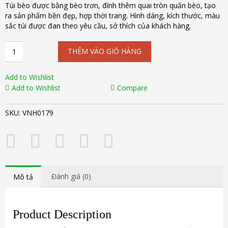
Túi bèo được bằng bèo trơn, đính thêm quai tròn quấn bèo, tạo
ra sản phẩm bền đẹp, hợp thời trang. Hình dáng, kích thước, màu
sắc túi được đan theo yêu cầu, sở thích của khách hàng.
Túi
THÊM VÀO GIỎ HÀNG
bèo
quai
tròn
Add to Wishlist
màu
Add to Wishlist
Compare
trơn
VNH0179
SKU:
VNH0179
số
lượng
Đánh giá (0)
Mô tả
Product Description