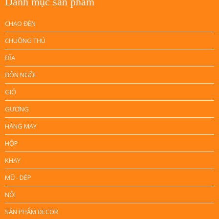
Danh mục sản phẩm
CHAO ĐÈN
CHUỒNG THÚ
ĐĨA
ĐÔN NGỒI
GIỎ
GƯƠNG
HÀNG MAY
HỘP
KHAY
MŨ - DÉP
NÔI
SẢN PHẨM DECOR