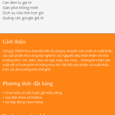
Can dien tu gia re
Giàn phơi thông minh
Dịch vụ sửa nhà trọn gói
Quảng cáo google giá rẻ
Giới thiệu
Công ty TNHH Vina Handicrafts là công ty chuyên sản xuất và xuất khẩu
các sản phẩm thủ công mỹ nghệ từ các nguyên liệu thân thiện với môi
trường như : cói , bèo , lúa, vỏ ngô, mây, tre, nứa,... Chúng tôi nhận sản
xuất với số lượng lớn từ hàng chục tới 100.000 sản phẩm và xuất khẩu
trên các thị trường trên thế giới!
Phương thức đặt hàng
+ Chọn mẫu có sẵn hoặc gửi mẫu riêng
+ Gọi điện theo số hotline
+ Ký hợp đồng- Giao hàng