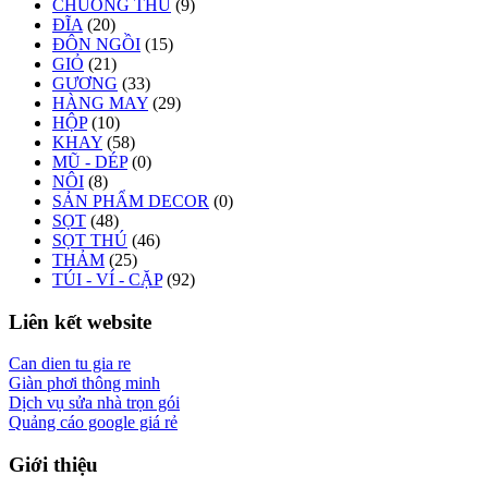
CHUỒNG THÚ
(9)
ĐĨA
(20)
ĐÔN NGỒI
(15)
GIỎ
(21)
GƯƠNG
(33)
HÀNG MAY
(29)
HỘP
(10)
KHAY
(58)
MŨ - DÉP
(0)
NÔI
(8)
SẢN PHẨM DECOR
(0)
SỌT
(48)
SỌT THÚ
(46)
THẢM
(25)
TÚI - VÍ - CẶP
(92)
Liên kết website
Can dien tu gia re
Giàn phơi thông minh
Dịch vụ sửa nhà trọn gói
Quảng cáo google giá rẻ
Giới thiệu