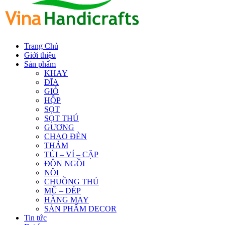
Trang Chủ
Giới thiệu
Sản phẩm
KHAY
ĐĨA
GIỎ
HỘP
SỌT
SỌT THÚ
GƯƠNG
CHAO ĐÈN
THẢM
TÚI – VÍ – CẶP
ĐÔN NGỒI
NÔI
CHUỒNG THÚ
MŨ – DÉP
HÀNG MAY
SẢN PHẨM DECOR
Tin tức