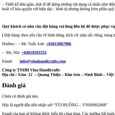
– Thiết kế đơn giản, tinh tế để đựng những vật dụng cá nhân như điện 
hoài cổ hòa quyện với hiện đại ; bình dị nhưng không kém phần quý 
Quý khách có nhu cầu đặt hàng vui lòng liên hệ để được phục vụ
(
Đặt hàng: theo yêu cầu về hình dáng, kích cỡ, màu sắc riêng, trang t
Hotline : – Mr. Tuấn Anh
+84913067986
– Ms. Nhi
+84819203333
Email:
info@vinahandicrafts.com
Công ty TNHH Vina Handicrafts
Địa chỉ :
Xóm 12
– Quang Thiện – Kim Sơn – Ninh Bình – Việ
Đánh giá
Chưa có đánh giá nào.
Hãy là người đầu tiên nhận xét “TÚI BUÔNG – VNH0992068”
Email của bạn sẽ không được hiển thị công khai.
Các trường bắt buộ