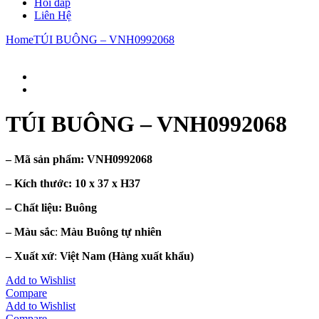
Hỏi đáp
Liên Hệ
Home
TÚI BUÔNG – VNH0992068
TÚI BUÔNG – VNH0992068
– Mã sản phẩm:
VNH0992068
– Kích thước:
10 x 37 x H37
– Chất liệu
: Buông
– Màu sắc
:
Màu Buông tự nhiên
– Xuất xứ
:
Việt Nam
(Hàng xuất khẩu)
Add to Wishlist
Compare
Add to Wishlist
Compare