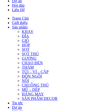
Dự án
Hỏi đáp
Liên Hệ
Trang Chủ
Giới thiệu
Sản phẩm
KHAY
ĐĨA
GIỎ
HỘP
SỌT
SỌT THÚ
GƯƠNG
CHAO ĐÈN
THẢM
TÚI – VÍ – CẶP
ĐÔN NGỒI
NÔI
CHUỒNG THÚ
MŨ – DÉP
HÀNG MAY
SẢN PHẨM DECOR
Tin tức
Dự án