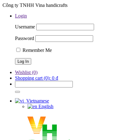
Công ty TNHH Vina handicrafts
Login
Username
Password
Remember Me
Wishlist
(0)
Shopping cart
(0):
0
₫
Vietnamese
English