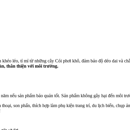
héo léo, tỉ mỉ từ những cây Cói phơi khô, đảm bảo độ dẻo dai và chắc
n, thân thiện với môi trường.
i năm nếu sản phẩm bảo quản tốt. Sản phẩm không gây hại đến môi trư
thoại, son phấn, thích hợp làm phụ kiện trang trí, du lịch biển, chụp ả
!