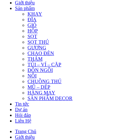
Giới thiệu
Sản phẩm
KHAY
ĐĨA
GIỎ
HỘP
SỌT
SỌT THÚ
GƯƠNG
CHAO ĐÈN
THẢM
TÚI – VÍ – CẶP
ĐÔN NGỒI
NÔI
CHUỒNG THÚ
MŨ – DÉP
HÀNG MAY
SẢN PHẨM DECOR
Tin tức
Dự án
Hỏi đáp
Liên Hệ
Trang Chủ
Giới thiệu