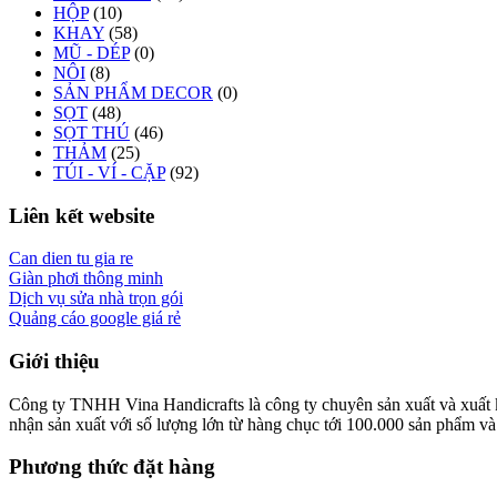
HỘP
(10)
KHAY
(58)
MŨ - DÉP
(0)
NÔI
(8)
SẢN PHẨM DECOR
(0)
SỌT
(48)
SỌT THÚ
(46)
THẢM
(25)
TÚI - VÍ - CẶP
(92)
Liên kết website
Can dien tu gia re
Giàn phơi thông minh
Dịch vụ sửa nhà trọn gói
Quảng cáo google giá rẻ
Giới thiệu
Công ty TNHH Vina Handicrafts là công ty chuyên sản xuất và xuất khẩ
nhận sản xuất với số lượng lớn từ hàng chục tới 100.000 sản phẩm và x
Phương thức đặt hàng