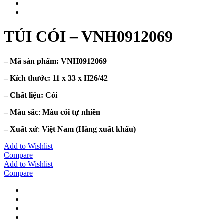
TÚI CÓI – VNH0912069
– Mã sản phẩm:
VNH0912069
– Kích thước:
11 x 33 x H26/42
– Chất liệu
: Cói
– Màu sắc
:
Màu cói tự nhiên
– Xuất xứ
:
Việt Nam
(Hàng xuất khẩu)
Add to Wishlist
Compare
Add to Wishlist
Compare