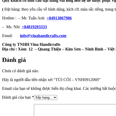
Quý khách có nhu cầu đặt hàng vui lòng liên hệ để được phục vụ
(
Đặt hàng: theo yêu cầu về hình dáng, kích cỡ, màu sắc riêng, trang t
Hotline : – Mr. Tuấn Anh
+84913067986
– Ms. Nhi
+84819203333
Email:
info@vinahandicrafts.com
Công ty TNHH Vina Handicrafts
Địa chỉ :
Xóm 12
– Quang Thiện – Kim Sơn – Ninh Bình – Việ
Đánh giá
Chưa có đánh giá nào.
Hãy là người đầu tiên nhận xét “TÚI CÓI – VNH0912069”
Email của bạn sẽ không được hiển thị công khai.
Các trường bắt buộ
Đánh giá của bạn
*