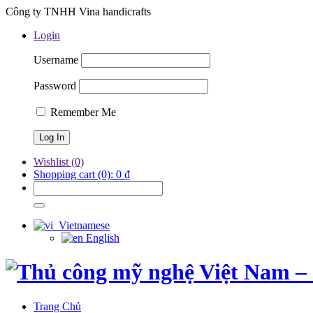
Công ty TNHH Vina handicrafts
Login
Username
Password
Remember Me
Wishlist
(0)
Shopping cart
(0):
0
₫
Vietnamese
English
Trang Chủ