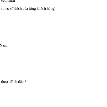
 tốt nhất!
rí theo sở thích của từng khách hàng)
t Nam
c được đánh dấu
*