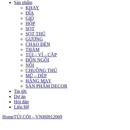
Sản phẩm
KHAY
ĐĨA
GIỎ
HỘP
SỌT
SỌT THÚ
GƯƠNG
CHAO ĐÈN
THẢM
TÚI – VÍ – CẶP
ĐÔN NGỒI
NÔI
CHUỒNG THÚ
MŨ – DÉP
HÀNG MAY
SẢN PHẨM DECOR
Tin tức
Dự án
Hỏi đáp
Liên Hệ
Home
TÚI CÓI – VNH0912069