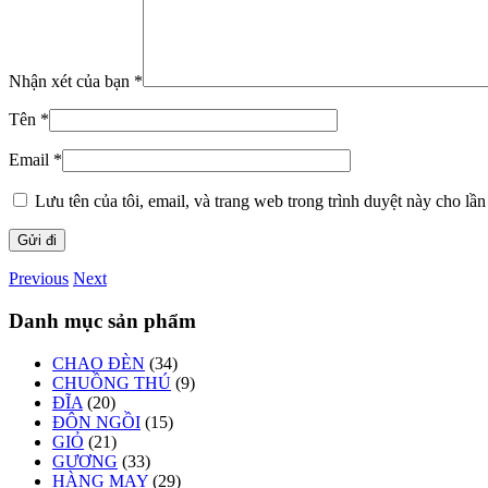
Nhận xét của bạn
*
Tên
*
Email
*
Lưu tên của tôi, email, và trang web trong trình duyệt này cho lần 
Previous
Next
Danh mục sản phẩm
CHAO ĐÈN
(34)
CHUỒNG THÚ
(9)
ĐĨA
(20)
ĐÔN NGỒI
(15)
GIỎ
(21)
GƯƠNG
(33)
HÀNG MAY
(29)