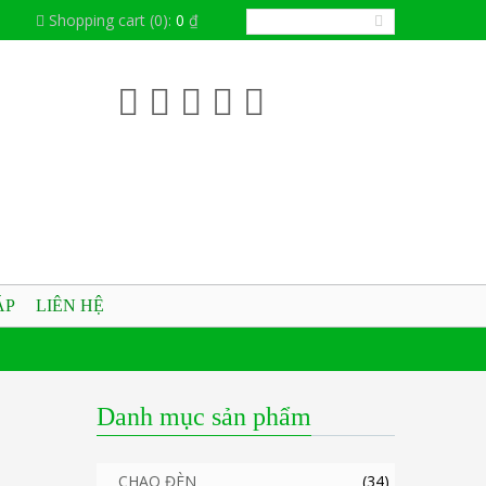
Shopping cart
(0):
0
₫
ÁP
LIÊN HỆ
Danh mục sản phẩm
CHAO ĐÈN
(34)