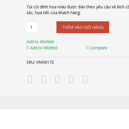
Túi cói đính hoa màu được đan theo yêu cầu về kích c
sắc, họa tiết của khách hàng.
Túi
THÊM VÀO GIỎ HÀNG
cói
đính
hoa
Add to Wishlist
màu
Add to Wishlist
Compare
VNH0172
số
SKU:
VNH0172
lượng