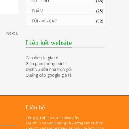
SỌT THÚ
(46)
THẢM
(25)
TÚI - VÍ - CẶP
(92)
Next
Liên kết website
Can dien tu gia re
Giàn phơi thông minh
Dịch vụ sửa nhà trọn gói
Quảng cáo google giá rẻ
Liên hệ
Công ty TNHH Vina Handicrafts
Địa chỉ : Tòa văn phòng và xưởng sản xuất tại
xóm 12, xã Quang Thiện, huyện Kim Sơn , tỉnh