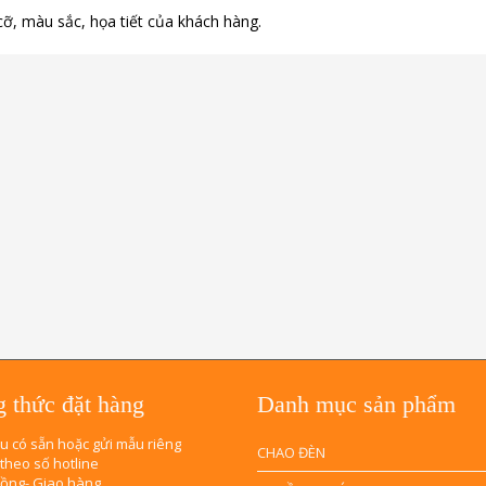
ỡ, màu sắc, họa tiết của khách hàng.
 thức đặt hàng
Danh mục sản phẩm
u có sẵn hoặc gửi mẫu riêng
CHAO ĐÈN
 theo số hotline
đồng- Giao hàng