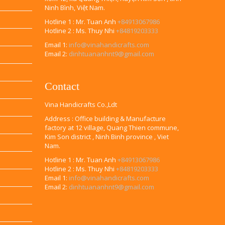
Ninh Bình, Việt Nam.
Hotline 1 : Mr. Tuan Anh
+84913067986
Hotline 2 : Ms. Thuy Nhi
+84819203333
Email 1:
info@vinahandicrafts.com
Email 2:
dinhtuananhnt9@gmail.com
Contact
Vina Handicrafts Co.,Ldt
Address : Office building & Manufacture
factory at 12 village, Quang Thien commune,
Kim Son district , Ninh Binh province , Viet
Nam.
Hotline 1 : Mr. Tuan Anh
+84913067986
Hotline 2 : Ms. Thuy Nhi
+84819203333
Email 1:
info@vinahandicrafts.com
Email 2:
dinhtuananhnt9@gmail.com