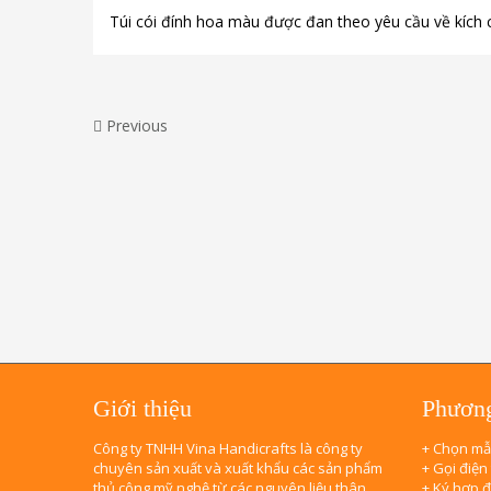
Túi cói đính hoa màu được đan theo yêu cầu về kích c
Previous
Giới thiệu
Phương
Công ty TNHH Vina Handicrafts là công ty
+ Chọn mẫ
chuyên sản xuất và xuất khẩu các sản phẩm
+ Gọi điện
thủ công mỹ nghệ từ các nguyên liệu thân
+ Ký hợp 