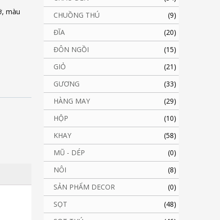
ỡ, màu
CHUỒNG THÚ
(9)
ĐĨA
(20)
ĐÔN NGỒI
(15)
GIỎ
(21)
GƯƠNG
(33)
HÀNG MAY
(29)
HỘP
(10)
KHAY
(58)
MŨ - DÉP
(0)
NÔI
(8)
SẢN PHẨM DECOR
(0)
SỌT
(48)