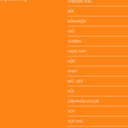
CHUỒNG THÚ
ĐĨA
ĐÔN NGỒI
GIỎ
GƯƠNG
HÀNG MAY
HỘP
KHAY
MŨ - DÉP
NÔI
SẢN PHẨM DECOR
SỌT
SỌT THÚ