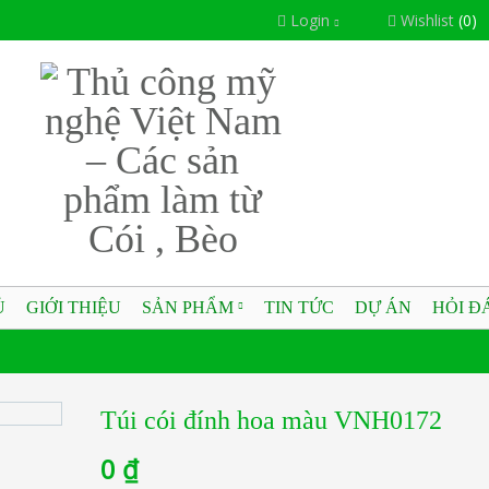
Login
Wishlist
(0)
Ủ
GIỚI THIỆU
SẢN PHẨM
TIN TỨC
DỰ ÁN
HỎI Đ
Túi cói đính hoa màu VNH0172
0
₫