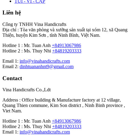
TÚI - VÍ - CẶP
Liên hệ
Công ty TNHH Vina Handicrafts
Địa chỉ : Tòa văn phòng và xưởng sản xuất tại xóm 12, xã Quang
Thiện, huyện Kim Sơn , tỉnh Ninh Bình, Việt Nam.
Hotline 1 : Mr. Tuan Anh
+84913067986
Hotline 2 : Ms. Thuy Nhi
+84819203333
Email 1:
info@vinahandicrafts.com
Email 2:
dinhtuananhnt9@gmail.com
Contact
Vina Handicrafts Co.,Ldt
Address : Office building & Manufacture factory at 12 village,
Quang Thien commune, Kim Son district , Ninh Binh province ,
Viet Nam.
Hotline 1 : Mr. Tuan Anh
+84913067986
Hotline 2 : Ms. Thuy Nhi
+84819203333
Email 1:
info@vinahandicrafts.com