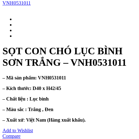
VNH0531011
SỌT CON CHÓ LỤC BÌNH
SƠN TRẮNG – VNH0531011
– Mã sản phẩm:
VNH0531011
– Kích thước:
D40 x H42/45
– Chất liệu : Lục bình
– Màu sắc : Trắng , Đen
– Xuất xứ
:
Việt Nam (Hàng xuất khẩu).
Add to Wishlist
Compare