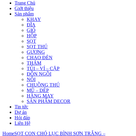
Trang Chủ
Giới thiệu
Sản phẩm
KHAY
ĐĨA
GIỎ
HỘP
SỌT
SỌT THÚ
GƯƠNG
CHAO ĐÈN
THẢM
TÚI – VÍ – CẶP
ĐÔN NGỒI
NÔI
CHUỒNG THÚ
MŨ – DÉP
HÀNG MAY
SẢN PHẨM DECOR
Tin tức
Dự án
Hỏi đáp
Liên Hệ
Home
SỌT CON CHÓ LỤC BÌNH SƠN TRẮNG –