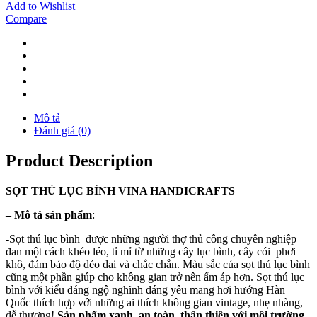
Add to Wishlist
Compare
Mô tả
Đánh giá (0)
Product Description
SỌT THÚ LỤC BÌNH VINA
HANDICRAFTS
–
Mô tả sản phẩm
:
-Sọt thú lục bình được những người thợ thủ công chuyên nghiệp
đan một cách khéo léo, tỉ mỉ từ những cây lục bình, cây cói phơi
khô, đảm bảo độ dẻo dai và chắc chắn. Màu sắc của sọt thú lục bình
cũng một phần giúp cho không gian trở nên ấm áp hơn. Sọt thú lục
bình với kiểu dáng ngộ nghĩnh đáng yêu mang hơi hướng Hàn
Quốc thích hợp với những ai thích không gian vintage, nhẹ nhàng,
dễ thương!
Sản phẩm xanh, an toàn, thân thiện với môi trường.