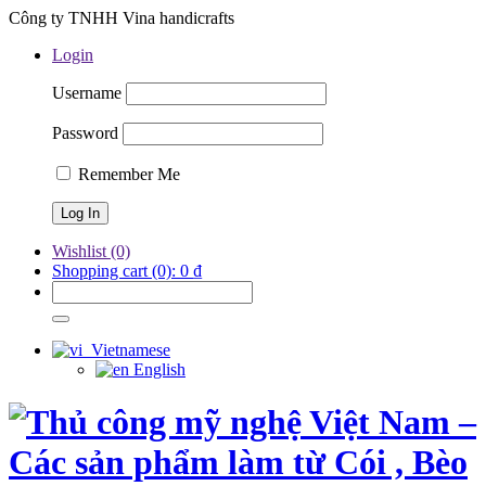
Công ty TNHH Vina handicrafts
Login
Username
Password
Remember Me
Wishlist
(0)
Shopping cart
(0):
0
₫
Vietnamese
English