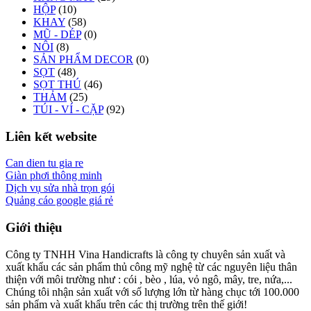
HỘP
(10)
KHAY
(58)
MŨ - DÉP
(0)
NÔI
(8)
SẢN PHẨM DECOR
(0)
SỌT
(48)
SỌT THÚ
(46)
THẢM
(25)
TÚI - VÍ - CẶP
(92)
Liên kết website
Can dien tu gia re
Giàn phơi thông minh
Dịch vụ sửa nhà trọn gói
Quảng cáo google giá rẻ
Giới thiệu
Công ty TNHH Vina Handicrafts là công ty chuyên sản xuất và
xuất khẩu các sản phẩm thủ công mỹ nghệ từ các nguyên liệu thân
thiện với môi trường như : cói , bèo , lúa, vỏ ngô, mây, tre, nứa,...
Chúng tôi nhận sản xuất với số lượng lớn từ hàng chục tới 100.000
sản phẩm và xuất khẩu trên các thị trường trên thế giới!