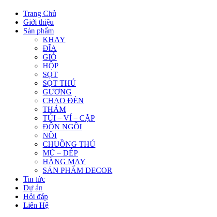
Trang Chủ
Giới thiệu
Sản phẩm
KHAY
ĐĨA
GIỎ
HỘP
SỌT
SỌT THÚ
GƯƠNG
CHAO ĐÈN
THẢM
TÚI – VÍ – CẶP
ĐÔN NGỒI
NÔI
CHUỒNG THÚ
MŨ – DÉP
HÀNG MAY
SẢN PHẨM DECOR
Tin tức
Dự án
Hỏi đáp
Liên Hệ