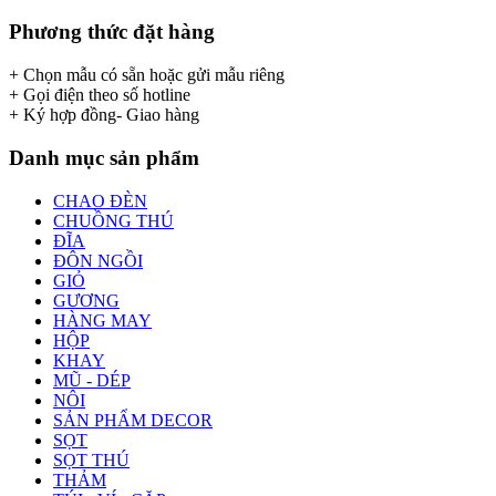
Phương thức đặt hàng
+ Chọn mẫu có sẵn hoặc gửi mẫu riêng
+ Gọi điện theo số hotline
+ Ký hợp đồng- Giao hàng
Danh mục sản phẩm
CHAO ĐÈN
CHUỒNG THÚ
ĐĨA
ĐÔN NGỒI
GIỎ
GƯƠNG
HÀNG MAY
HỘP
KHAY
MŨ - DÉP
NÔI
SẢN PHẨM DECOR
SỌT
SỌT THÚ
THẢM