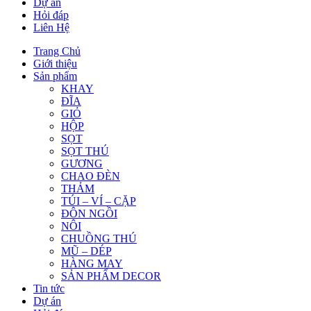
Dự án
Hỏi đáp
Liên Hệ
Trang Chủ
Giới thiệu
Sản phẩm
KHAY
ĐĨA
GIỎ
HỘP
SỌT
SỌT THÚ
GƯƠNG
CHAO ĐÈN
THẢM
TÚI – VÍ – CẶP
ĐÔN NGỒI
NÔI
CHUỒNG THÚ
MŨ – DÉP
HÀNG MAY
SẢN PHẨM DECOR
Tin tức
Dự án