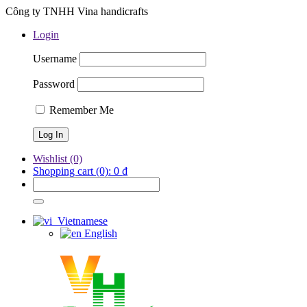
Công ty TNHH Vina handicrafts
Login
Username
Password
Remember Me
Wishlist
(0)
Shopping cart
(0):
0
₫
Vietnamese
English