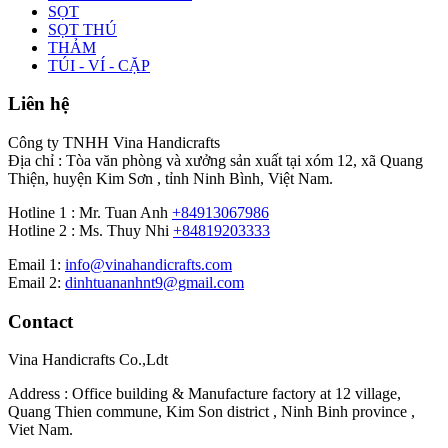
SỌT
SỌT THÚ
THẢM
TÚI - VÍ - CẶP
Liên hệ
Công ty TNHH Vina Handicrafts
Địa chỉ : Tòa văn phòng và xưởng sản xuất tại xóm 12, xã Quang
Thiện, huyện Kim Sơn , tỉnh Ninh Bình, Việt Nam.
Hotline 1 : Mr. Tuan Anh
+84913067986
Hotline 2 : Ms. Thuy Nhi
+84819203333
Email 1:
info@vinahandicrafts.com
Email 2:
dinhtuananhnt9@gmail.com
Contact
Vina Handicrafts Co.,Ldt
Address : Office building & Manufacture factory at 12 village,
Quang Thien commune, Kim Son district , Ninh Binh province ,
Viet Nam.