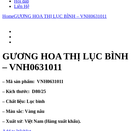
Hỏi đáp
Liên Hệ
Home
GƯƠNG HOA THỊ LỤC BÌNH – VNH0631011
GƯƠNG HOA THỊ LỤC BÌNH
– VNH0631011
– Mã sản phẩm: VNH0631011
– Kích thước:
D80/25
– Chất liệu
: Lục bình
– Màu sắc
:
Vàng nâu
– Xuất xứ
:
Việt Nam
(Hàng xuất khẩu).