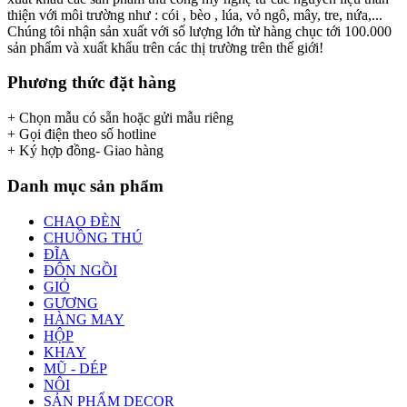
thiện với môi trường như : cói , bèo , lúa, vỏ ngô, mây, tre, nứa,...
Chúng tôi nhận sản xuất với số lượng lớn từ hàng chục tới 100.000
sản phẩm và xuất khẩu trên các thị trường trên thế giới!
Phương thức đặt hàng
+ Chọn mẫu có sẵn hoặc gửi mẫu riêng
+ Gọi điện theo số hotline
+ Ký hợp đồng- Giao hàng
Danh mục sản phẩm
CHAO ĐÈN
CHUỒNG THÚ
ĐĨA
ĐÔN NGỒI
GIỎ
GƯƠNG
HÀNG MAY
HỘP
KHAY
MŨ - DÉP
NÔI
SẢN PHẨM DECOR