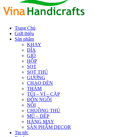
Trang Chủ
Giới thiệu
Sản phẩm
KHAY
ĐĨA
GIỎ
HỘP
SỌT
SỌT THÚ
GƯƠNG
CHAO ĐÈN
THẢM
TÚI – VÍ – CẶP
ĐÔN NGỒI
NÔI
CHUỒNG THÚ
MŨ – DÉP
HÀNG MAY
SẢN PHẨM DECOR
Tin tức