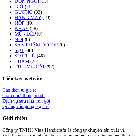
ĐÔN NGỒI
(15)
GIỎ
(21)
GƯƠNG
(33)
HÀNG MAY
(29)
HỘP
(10)
KHAY
(58)
MŨ - DÉP
(0)
NÔI
(8)
SẢN PHẨM DECOR
(0)
SỌT
(48)
SỌT THÚ
(46)
THẢM
(25)
TÚI - VÍ - CẶP
(92)
Liên kết website
Can dien tu gia re
Giàn phơi thông minh
Dịch vụ sửa nhà trọn gói
Quảng cáo google giá rẻ
Giới thiệu
Công ty TNHH Vina Handicrafts là công ty chuyên sản xuất và
xuất khẩu các sản phẩm thủ công mỹ nghệ từ các nguyên liệu thân