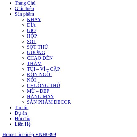
Trang Chủ
Giới thiệu
Sản phẩm
KHAY
ĐĨA
GIỎ
HỘP
SỌT
SỌT THÚ
GƯƠNG
CHAO ĐÈN
THẢM
TÚI – VÍ – CẶP
ĐÔN NGỒI
NÔI
CHUỒNG THÚ
MŨ – DÉP
HÀNG MAY
SẢN PHẨM DECOR
Tin tức
Dự án
Hỏi đáp
Liên Hệ
Home
Túi cói ép VNH0399