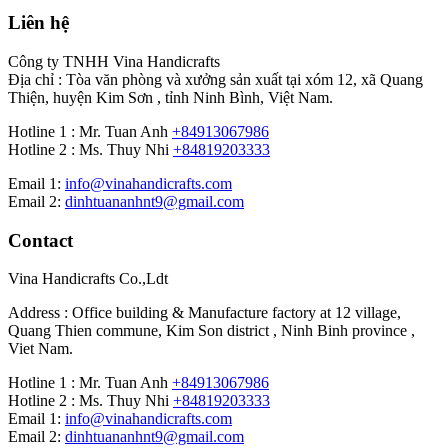
Liên hệ
Công ty TNHH Vina Handicrafts
Địa chỉ : Tòa văn phòng và xưởng sản xuất tại xóm 12, xã Quang
Thiện, huyện Kim Sơn , tỉnh Ninh Bình, Việt Nam.
Hotline 1 : Mr. Tuan Anh
+84913067986
Hotline 2 : Ms. Thuy Nhi
+84819203333
Email 1:
info@vinahandicrafts.com
Email 2:
dinhtuananhnt9@gmail.com
Contact
Vina Handicrafts Co.,Ldt
Address : Office building & Manufacture factory at 12 village,
Quang Thien commune, Kim Son district , Ninh Binh province ,
Viet Nam.
Hotline 1 : Mr. Tuan Anh
+84913067986
Hotline 2 : Ms. Thuy Nhi
+84819203333
Email 1:
info@vinahandicrafts.com
Email 2:
dinhtuananhnt9@gmail.com