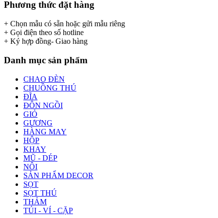
Phương thức đặt hàng
+ Chọn mẫu có sẵn hoặc gửi mẫu riêng
+ Gọi điện theo số hotline
+ Ký hợp đồng- Giao hàng
Danh mục sản phẩm
CHAO ĐÈN
CHUỒNG THÚ
ĐĨA
ĐÔN NGỒI
GIỎ
GƯƠNG
HÀNG MAY
HỘP
KHAY
MŨ - DÉP
NÔI
SẢN PHẨM DECOR
SỌT
SỌT THÚ
THẢM
TÚI - VÍ - CẶP