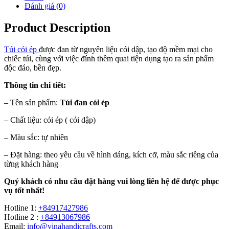
Đánh giá (0)
Product Description
Túi cói ép
được đan từ nguyên liệu cói dập, tạo độ mềm mại cho
chiếc túi, cùng với việc đính thêm quai tiện dụng tạo ra sản phẩm
độc đáo, bền đẹp.
Thông tin chi tiết:
– Tên sản phẩm:
Túi đan cói ép
– Chất liệu: cói ép ( cói dập)
– Màu sắc: tự nhiên
– Đặt hàng: theo yêu cầu về hình dáng, kích cỡ, màu sắc riêng của
từng khách hàng
Quý khách có nhu cầu đặt hàng vui lòng liên hệ để được phục
vụ tốt nhất!
Hotline 1:
+84917427986
Hotline 2 :
+84913067986
Email:
info@vinahandicrafts.com