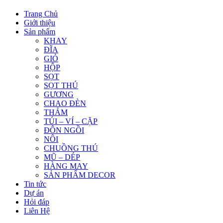
Trang Chủ
Giới thiệu
Sản phẩm
KHAY
ĐĨA
GIỎ
HỘP
SỌT
SỌT THÚ
GƯƠNG
CHAO ĐÈN
THẢM
TÚI – VÍ – CẶP
ĐÔN NGỒI
NÔI
CHUỒNG THÚ
MŨ – DÉP
HÀNG MAY
SẢN PHẨM DECOR
Tin tức
Dự án
Hỏi đáp
Liên Hệ