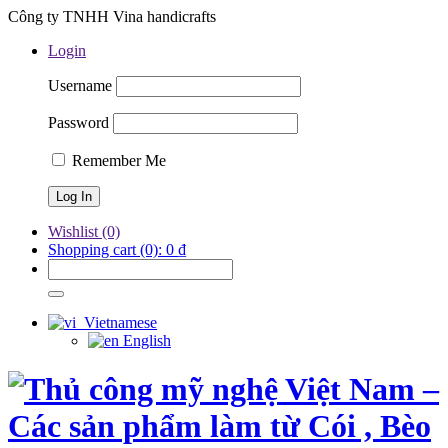
Công ty TNHH Vina handicrafts
Login
Username
Password
Remember Me
Wishlist
(0)
Shopping cart
(0):
0
₫
Vietnamese
English