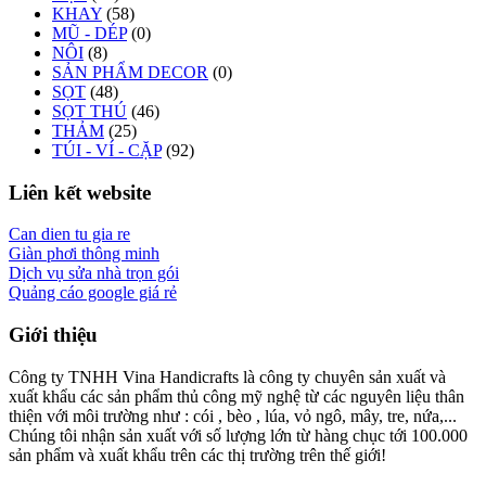
KHAY
(58)
MŨ - DÉP
(0)
NÔI
(8)
SẢN PHẨM DECOR
(0)
SỌT
(48)
SỌT THÚ
(46)
THẢM
(25)
TÚI - VÍ - CẶP
(92)
Liên kết website
Can dien tu gia re
Giàn phơi thông minh
Dịch vụ sửa nhà trọn gói
Quảng cáo google giá rẻ
Giới thiệu
Công ty TNHH Vina Handicrafts là công ty chuyên sản xuất và
xuất khẩu các sản phẩm thủ công mỹ nghệ từ các nguyên liệu thân
thiện với môi trường như : cói , bèo , lúa, vỏ ngô, mây, tre, nứa,...
Chúng tôi nhận sản xuất với số lượng lớn từ hàng chục tới 100.000
sản phẩm và xuất khẩu trên các thị trường trên thế giới!