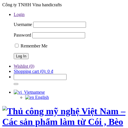
Công ty TNHH Vina handicrafts
Login
Username
Password
Remember Me
Wishlist
(0)
Shopping cart
(0):
0
₫
Vietnamese
English