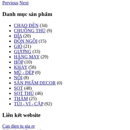
Previous
Next
Danh mục sản phẩm
CHAO ĐÈN
(34)
CHUỒNG THÚ
(9)
ĐĨA
(20)
ĐÔN NGỒI
(15)
GIỎ
(21)
GƯƠNG
(33)
HÀNG MAY
(29)
HỘP
(10)
KHAY
(58)
MŨ - DÉP
(0)
NÔI
(8)
SẢN PHẨM DECOR
(0)
SỌT
(48)
SỌT THÚ
(46)
THẢM
(25)
TÚI - VÍ - CẶP
(92)
Liên kết website
Can dien tu gia re