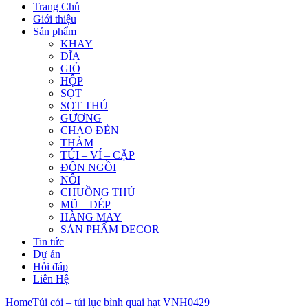
Trang Chủ
Giới thiệu
Sản phẩm
KHAY
ĐĨA
GIỎ
HỘP
SỌT
SỌT THÚ
GƯƠNG
CHAO ĐÈN
THẢM
TÚI – VÍ – CẶP
ĐÔN NGỒI
NÔI
CHUỒNG THÚ
MŨ – DÉP
HÀNG MAY
SẢN PHẨM DECOR
Tin tức
Dự án
Hỏi đáp
Liên Hệ
Home
Túi cói – túi lục bình quai hạt VNH0429