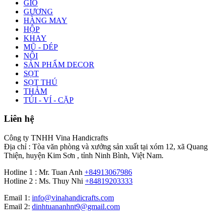
GIỎ
GƯƠNG
HÀNG MAY
HỘP
KHAY
MŨ - DÉP
NÔI
SẢN PHẨM DECOR
SỌT
SỌT THÚ
THẢM
TÚI - VÍ - CẶP
Liên hệ
Công ty TNHH Vina Handicrafts
Địa chỉ : Tòa văn phòng và xưởng sản xuất tại xóm 12, xã Quang
Thiện, huyện Kim Sơn , tỉnh Ninh Bình, Việt Nam.
Hotline 1 : Mr. Tuan Anh
+84913067986
Hotline 2 : Ms. Thuy Nhi
+84819203333
Email 1:
info@vinahandicrafts.com
Email 2:
dinhtuananhnt9@gmail.com