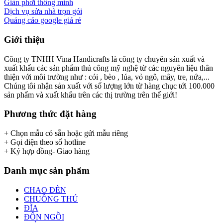
Giàn phơi thông minh
Dịch vụ sửa nhà trọn gói
Quảng cáo google giá rẻ
Giới thiệu
Công ty TNHH Vina Handicrafts là công ty chuyên sản xuất và
xuất khẩu các sản phẩm thủ công mỹ nghệ từ các nguyên liệu thân
thiện với môi trường như : cói , bèo , lúa, vỏ ngô, mây, tre, nứa,...
Chúng tôi nhận sản xuất với số lượng lớn từ hàng chục tới 100.000
sản phẩm và xuất khẩu trên các thị trường trên thế giới!
Phương thức đặt hàng
+ Chọn mẫu có sẵn hoặc gửi mẫu riêng
+ Gọi điện theo số hotline
+ Ký hợp đồng- Giao hàng
Danh mục sản phẩm
CHAO ĐÈN
CHUỒNG THÚ
ĐĨA
ĐÔN NGỒI