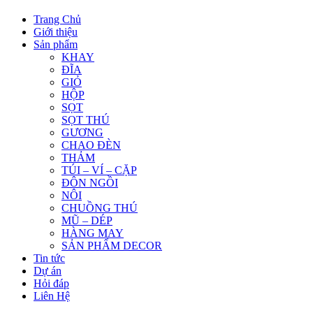
Trang Chủ
Giới thiệu
Sản phẩm
KHAY
ĐĨA
GIỎ
HỘP
SỌT
SỌT THÚ
GƯƠNG
CHAO ĐÈN
THẢM
TÚI – VÍ – CẶP
ĐÔN NGỒI
NÔI
CHUỒNG THÚ
MŨ – DÉP
HÀNG MAY
SẢN PHẨM DECOR
Tin tức
Dự án
Hỏi đáp
Liên Hệ