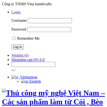
Công ty TNHH Vina handicrafts
Login
Username
Password
Remember Me
Wishlist
(0)
Shopping cart
(0):
0
₫
Vietnamese
English