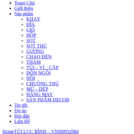
Trang Chủ
Giới thiệu
Sản phẩm
KHAY
ĐĨA
GIỎ
HỘP
SỌT
SỌT THÚ
GƯƠNG
CHAO ĐÈN
THẢM
TÚI – VÍ – CẶP
ĐÔN NGỒI
NÔI
CHUỒNG THÚ
MŨ – DÉP
HÀNG MAY
SẢN PHẨM DECOR
Tin tức
Dự án
Hỏi đáp
Liên Hệ
Home
TÚI LỤC BÌNH – VNH0932084