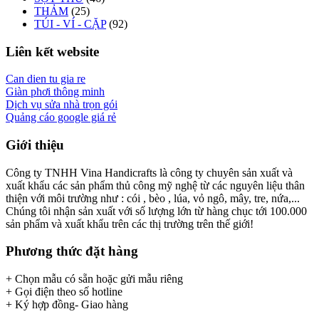
THẢM
(25)
TÚI - VÍ - CẶP
(92)
Liên kết website
Can dien tu gia re
Giàn phơi thông minh
Dịch vụ sửa nhà trọn gói
Quảng cáo google giá rẻ
Giới thiệu
Công ty TNHH Vina Handicrafts là công ty chuyên sản xuất và
xuất khẩu các sản phẩm thủ công mỹ nghệ từ các nguyên liệu thân
thiện với môi trường như : cói , bèo , lúa, vỏ ngô, mây, tre, nứa,...
Chúng tôi nhận sản xuất với số lượng lớn từ hàng chục tới 100.000
sản phẩm và xuất khẩu trên các thị trường trên thế giới!
Phương thức đặt hàng
+ Chọn mẫu có sẵn hoặc gửi mẫu riêng
+ Gọi điện theo số hotline
+ Ký hợp đồng- Giao hàng