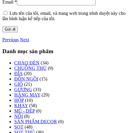
Email
*
Lưu tên của tôi, email, và trang web trong trình duyệt này cho
lần bình luận kế tiếp của tôi.
Previous
Next
Danh mục sản phẩm
CHAO ĐÈN
(34)
CHUỒNG THÚ
(9)
ĐĨA
(20)
ĐÔN NGỒI
(15)
GIỎ
(21)
GƯƠNG
(33)
HÀNG MAY
(29)
HỘP
(10)
KHAY
(58)
MŨ - DÉP
(0)
NÔI
(8)
SẢN PHẨM DECOR
(0)
SỌT
(48)
SỌT THÚ
(46)