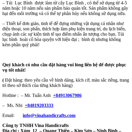
– Túi Lục Bình được làm từ cây Lục Bình , có thể sử dụng từ 4-5
năm hoặc 10 năm nếu sản phẩm bảo quản tốt. Sản phẩm không gây
hại đến môi trường và có thể tự phân hủy nếu không sử dụng nữa.
– Thiết kế đơn giản, tinh tế để đựng những vật dụng cá nhân như
điện thoại, son phấn, thích hợp làm phụ kiện trang trí, du lịch biển,
chụp ảnh các sự kiện tinh tế tạo điểm nhấn ấn tượng cho bạn. Túi
lục bình hoài cổ hòa quyện với hiện đại ; bình dị nhưng không
kém phần quý phái!
Quý khách có nhu cầu đặt hàng vui lòng liên hệ để được phục
vụ tốt nhất!
(
Đặt hàng: theo yêu cầu về hình dáng, kích cỡ, màu sắc riêng, trang
trí theo sở thích của từng khách hàng)
Hotline : – Mr. Tuấn Anh
+84913067986
– Ms. Nhi
+84819203333
Email:
info@vinahandicrafts.com
Công ty TNHH Vina Handicrafts
Địa chỉ :
Xóm 12
– Quang Thiện – Kim Sơn – Ninh Bình –