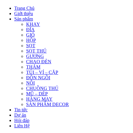
Trang Chủ
Giới thiệu
Sản phẩm
KHAY
ĐĨA
GIỎ
HỘP
SỌT
SỌT THÚ
GƯƠNG
CHAO ĐÈN
THẢM
TÚI – VÍ – CẶP
ĐÔN NGỒI
NÔI
CHUỒNG THÚ
MŨ – DÉP
HÀNG MAY
SẢN PHẨM DECOR
Tin tức
Dự án
Hỏi đáp
Liên Hệ