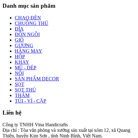
Danh mục sản phẩm
CHAO ĐÈN
CHUỒNG THÚ
ĐĨA
ĐÔN NGỒI
GIỎ
GƯƠNG
HÀNG MAY
HỘP
KHAY
MŨ - DÉP
NÔI
SẢN PHẨM DECOR
SỌT
SỌT THÚ
THẢM
TÚI - VÍ - CẶP
Liên hệ
Công ty TNHH Vina Handicrafts
Địa chỉ : Tòa văn phòng và xưởng sản xuất tại xóm 12, xã Quang
Thiện, huyện Kim Sơn , tỉnh Ninh Bình, Việt Nam.