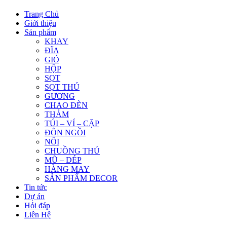
Trang Chủ
Giới thiệu
Sản phẩm
KHAY
ĐĨA
GIỎ
HỘP
SỌT
SỌT THÚ
GƯƠNG
CHAO ĐÈN
THẢM
TÚI – VÍ – CẶP
ĐÔN NGỒI
NÔI
CHUỒNG THÚ
MŨ – DÉP
HÀNG MAY
SẢN PHẨM DECOR
Tin tức
Dự án
Hỏi đáp
Liên Hệ