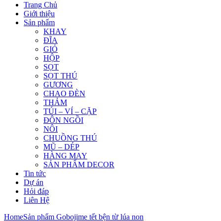
Trang Chủ
Giới thiệu
Sản phẩm
KHAY
ĐĨA
GIỎ
HỘP
SỌT
SỌT THÚ
GƯƠNG
CHAO ĐÈN
THẢM
TÚI – VÍ – CẶP
ĐÔN NGỒI
NÔI
CHUỒNG THÚ
MŨ – DÉP
HÀNG MAY
SẢN PHẨM DECOR
Tin tức
Dự án
Hỏi đáp
Liên Hệ
Home
Sản phẩm Gobojime tết bện từ lúa non