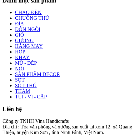
Danh mục sản phẩm
CHAO ĐÈN
CHUỒNG THÚ
ĐĨA
ĐÔN NGỒI
GIỎ
GƯƠNG
HÀNG MAY
HỘP
KHAY
MŨ - DÉP
NÔI
SẢN PHẨM DECOR
SỌT
SỌT THÚ
THẢM
TÚI - VÍ - CẶP
Liên hệ
Công ty TNHH Vina Handicrafts
Địa chỉ : Tòa văn phòng và xưởng sản xuất tại xóm 12, xã Quang
Thiện, huyện Kim Sơn , tỉnh Ninh Bình, Việt Nam.