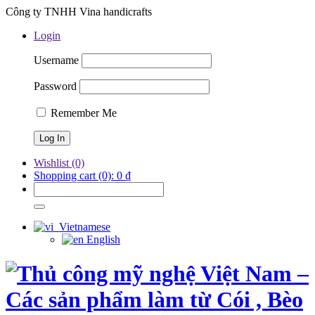
Công ty TNHH Vina handicrafts
Login
Username
Password
Remember Me
Wishlist
(0)
Shopping cart
(0):
0
₫
Vietnamese
English