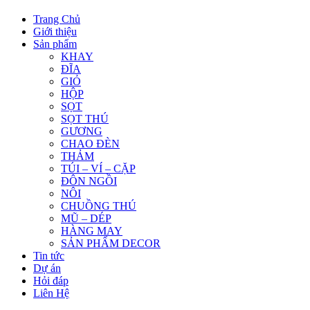
Trang Chủ
Giới thiệu
Sản phẩm
KHAY
ĐĨA
GIỎ
HỘP
SỌT
SỌT THÚ
GƯƠNG
CHAO ĐÈN
THẢM
TÚI – VÍ – CẶP
ĐÔN NGỒI
NÔI
CHUỒNG THÚ
MŨ – DÉP
HÀNG MAY
SẢN PHẨM DECOR
Tin tức
Dự án
Hỏi đáp
Liên Hệ