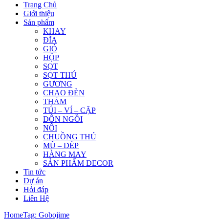
Trang Chủ
Giới thiệu
Sản phẩm
KHAY
ĐĨA
GIỎ
HỘP
SỌT
SỌT THÚ
GƯƠNG
CHAO ĐÈN
THẢM
TÚI – VÍ – CẶP
ĐÔN NGỒI
NÔI
CHUỒNG THÚ
MŨ – DÉP
HÀNG MAY
SẢN PHẨM DECOR
Tin tức
Dự án
Hỏi đáp
Liên Hệ
Home
Tag: Gobojime