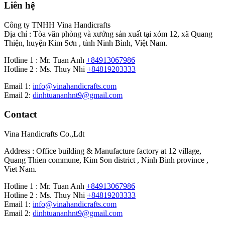
Liên hệ
Công ty TNHH Vina Handicrafts
Địa chỉ : Tòa văn phòng và xưởng sản xuất tại xóm 12, xã Quang
Thiện, huyện Kim Sơn , tỉnh Ninh Bình, Việt Nam.
Hotline 1 : Mr. Tuan Anh
+84913067986
Hotline 2 : Ms. Thuy Nhi
+84819203333
Email 1:
info@vinahandicrafts.com
Email 2:
dinhtuananhnt9@gmail.com
Contact
Vina Handicrafts Co.,Ldt
Address : Office building & Manufacture factory at 12 village,
Quang Thien commune, Kim Son district , Ninh Binh province ,
Viet Nam.
Hotline 1 : Mr. Tuan Anh
+84913067986
Hotline 2 : Ms. Thuy Nhi
+84819203333
Email 1:
info@vinahandicrafts.com
Email 2:
dinhtuananhnt9@gmail.com