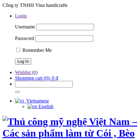
Công ty TNHH Vina handicrafts
Login
Username
Password
Remember Me
Wishlist
(0)
Shopping cart
(0):
0
₫
Vietnamese
English