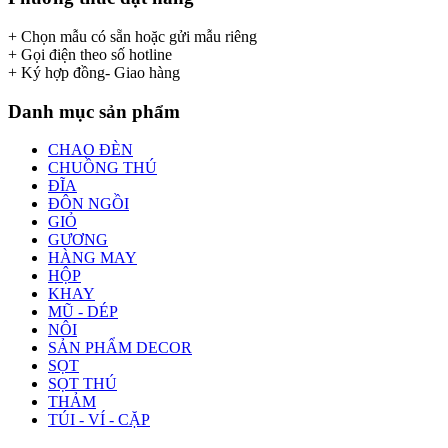
+ Chọn mẫu có sẵn hoặc gửi mẫu riêng
+ Gọi điện theo số hotline
+ Ký hợp đồng- Giao hàng
Danh mục sản phẩm
CHAO ĐÈN
CHUỒNG THÚ
ĐĨA
ĐÔN NGỒI
GIỎ
GƯƠNG
HÀNG MAY
HỘP
KHAY
MŨ - DÉP
NÔI
SẢN PHẨM DECOR
SỌT
SỌT THÚ
THẢM
TÚI - VÍ - CẶP