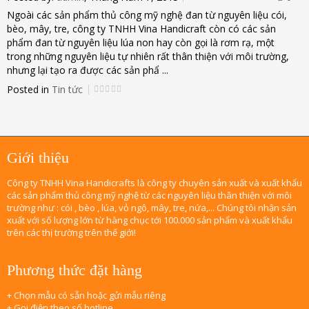
Ngoài các sản phẩm thủ công mỹ nghệ đan từ nguyên liệu cói,
bèo, mây, tre, công ty TNHH Vina Handicraft còn có các sản
phẩm đan từ nguyên liệu lúa non hay còn gọi là rơm rạ, một
trong những nguyên liệu tự nhiên rất thân thiện với môi trường,
nhưng lại tạo ra được các sản phẩ ...
Posted in
Tin tức
Giới thiệu
Công ty TNHH Vina Handicrafts là công ty chuyên sản xuất và xuất khẩu
các sản phẩm thủ công mỹ nghệ từ các nguyên liệu thân thiện với môi
trường như : cói , bèo , lúa, vỏ ngô, mây, tre, nứa,... Chúng tôi nhận sản
xuất với số lượng lớn từ hàng chục tới 100.000 sản phẩm và xuất khẩu
trên các thị trường trên thế giới!
Phương thức đặt hàng
+ Chọn mẫu có sẵn hoặc gửi mẫu riêng
+ Gọi điện theo số hotline