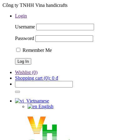
Công ty TNHH Vina handicrafts
Login
Username
Password
Remember Me
Wishlist
(0)
Shopping cart
(0):
0
₫
Vietnamese
English