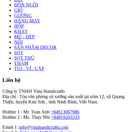
ĐÔN NGỒI
GIỎ
GƯƠNG
HÀNG MAY
HỘP
KHAY
MŨ - DÉP
NÔI
SẢN PHẨM DECOR
SỌT
SỌT THÚ
THẢM
TÚI - VÍ - CẶP
Liên hệ
Công ty TNHH Vina Handicrafts
Địa chỉ : Tòa văn phòng và xưởng sản xuất tại xóm 12, xã Quang
Thiện, huyện Kim Sơn , tỉnh Ninh Bình, Việt Nam.
Hotline 1 : Mr. Tuan Anh
+84913067986
Hotline 2 : Ms. Thuy Nhi
+84819203333
Email 1:
info@vinahandicrafts.com