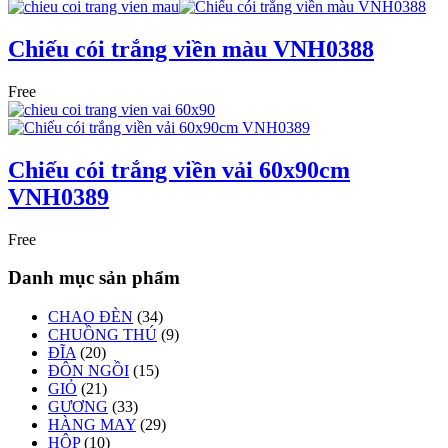
Chiếu cói trắng viền màu VNH0388
Free
Chiếu cói trắng viền vải 60x90cm
VNH0389
Free
Danh mục sản phẩm
CHAO ĐÈN
(34)
CHUỒNG THÚ
(9)
ĐĨA
(20)
ĐÔN NGỒI
(15)
GIỎ
(21)
GƯƠNG
(33)
HÀNG MAY
(29)
HỘP
(10)