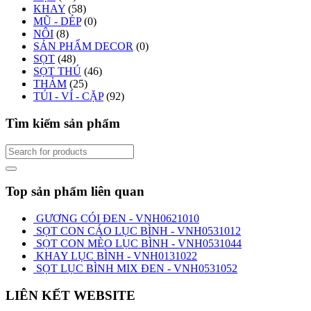
KHAY
(58)
MŨ - DÉP
(0)
NÔI
(8)
SẢN PHẨM DECOR
(0)
SỌT
(48)
SỌT THÚ
(46)
THẢM
(25)
TÚI - VÍ - CẶP
(92)
Tìm kiếm sản phẩm
Top sản phẩm liên quan
GƯƠNG CÓI ĐEN - VNH0621010
SỌT CON CÁO LỤC BÌNH - VNH0531012
SỌT CON MÈO LỤC BÌNH - VNH0531044
KHAY LỤC BÌNH - VNH0131022
SỌT LỤC BÌNH MIX ĐEN - VNH0531052
LIÊN KẾT WEBSITE