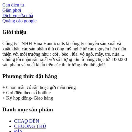
Can dien tu
Giàn phơi
Dịch vụ sửa nhà
Quảng cáo google
Giới thiệu
Công ty TNHH Vina Handicrafts là công ty chuyên sản xuất và
xuất khẩu các sản phẩm thủ công mỹ nghệ từ các nguyên liệu thân
thiện với môi trường như : cói , bèo , lúa, vỏ ngô, mây, tre, nứa,...
Chúng tôi nhận sản xuất với số lượng lớn từ hàng chục tới 100.000
sản phẩm và xuất khẩu trên các thị trường trên thế giới!
Phương thức đặt hàng
+ Chọn mẫu có sẵn hoặc gửi mẫu riêng
+ Gọi điện theo số hotline
+ Ký hợp đồng- Giao hàng
Danh mục sản phẩm
CHAO ĐÈN
CHUỒNG THÚ
ĐĨA