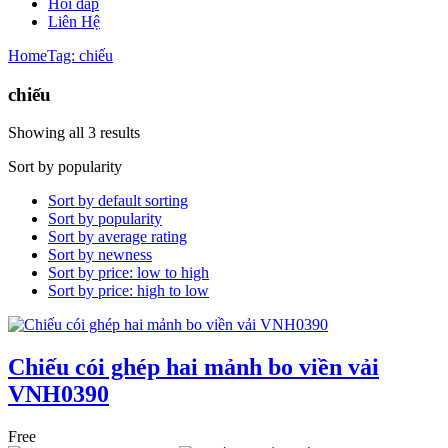
Hỏi đáp
Liên Hệ
Home
Tag: chiếu
chiếu
Showing all 3 results
Sort by popularity
Sort by default sorting
Sort by popularity
Sort by average rating
Sort by newness
Sort by price: low to high
Sort by price: high to low
Chiếu cói ghép hai mảnh bo viền vải
VNH0390
Free