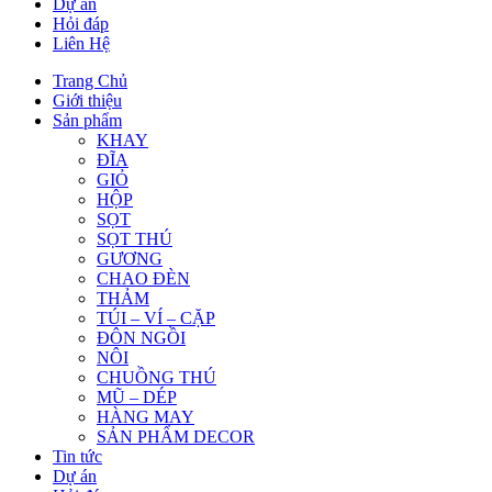
Dự án
Hỏi đáp
Liên Hệ
Trang Chủ
Giới thiệu
Sản phẩm
KHAY
ĐĨA
GIỎ
HỘP
SỌT
SỌT THÚ
GƯƠNG
CHAO ĐÈN
THẢM
TÚI – VÍ – CẶP
ĐÔN NGỒI
NÔI
CHUỒNG THÚ
MŨ – DÉP
HÀNG MAY
SẢN PHẨM DECOR
Tin tức
Dự án