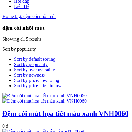
Hỏi đáp
Liên Hệ
Home
Tag: đệm cói nhồi mút
đệm cói nhồi mút
Showing all 5 results
Sort by popularity
Sort by default sorting
Sort by popularity
Sort by average rating
Sort by newness
Sort by price: low to high
Sort by price: high to low
Đệm cói mút họa tiết màu xanh VNH0060
0
₫