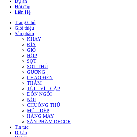
Dự án
Hỏi đáp
Liên Hệ
Trang Chủ
Giới thiệu
Sản phẩm
KHAY
ĐĨA
GIỎ
HỘP
SỌT
SỌT THÚ
GƯƠNG
CHAO ĐÈN
THẢM
TÚI – VÍ – CẶP
ĐÔN NGỒI
NÔI
CHUỒNG THÚ
MŨ – DÉP
HÀNG MAY
SẢN PHẨM DECOR
Tin tức
Dự án