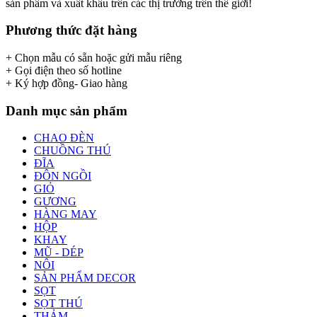
sản phẩm và xuất khẩu trên các thị trường trên thế giới!
Phương thức đặt hàng
+ Chọn mẫu có sẵn hoặc gửi mẫu riêng
+ Gọi điện theo số hotline
+ Ký hợp đồng- Giao hàng
Danh mục sản phẩm
CHAO ĐÈN
CHUỒNG THÚ
ĐĨA
ĐÔN NGỒI
GIỎ
GƯƠNG
HÀNG MAY
HỘP
KHAY
MŨ - DÉP
NÔI
SẢN PHẨM DECOR
SỌT
SỌT THÚ
THẢM