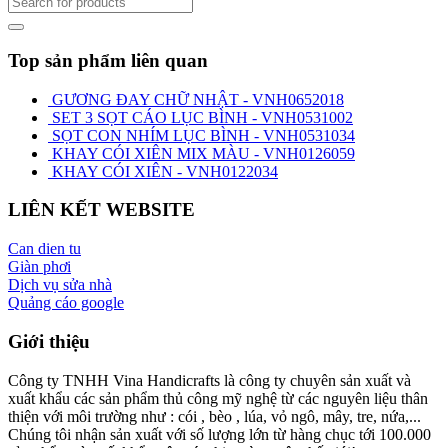
Top sản phẩm liên quan
GƯƠNG ĐAY CHỮ NHẬT - VNH0652018
SET 3 SỌT CÁO LỤC BÌNH - VNH0531002
SỌT CON NHÍM LỤC BÌNH - VNH0531034
KHAY CÓI XIÊN MIX MÀU - VNH0126059
KHAY CÓI XIÊN - VNH0122034
LIÊN KẾT WEBSITE
Can dien tu
Giàn phơi
Dịch vụ sửa nhà
Quảng cáo google
Giới thiệu
Công ty TNHH Vina Handicrafts là công ty chuyên sản xuất và
xuất khẩu các sản phẩm thủ công mỹ nghệ từ các nguyên liệu thân
thiện với môi trường như : cói , bèo , lúa, vỏ ngô, mây, tre, nứa,...
Chúng tôi nhận sản xuất với số lượng lớn từ hàng chục tới 100.000