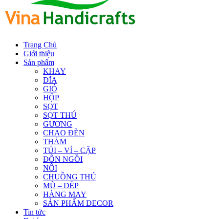
Trang Chủ
Giới thiệu
Sản phẩm
KHAY
ĐĨA
GIỎ
HỘP
SỌT
SỌT THÚ
GƯƠNG
CHAO ĐÈN
THẢM
TÚI – VÍ – CẶP
ĐÔN NGỒI
NÔI
CHUỒNG THÚ
MŨ – DÉP
HÀNG MAY
SẢN PHẨM DECOR
Tin tức