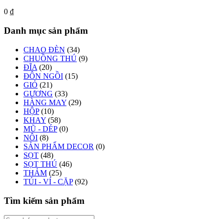
0
₫
Danh mục sản phẩm
CHAO ĐÈN
(34)
CHUỒNG THÚ
(9)
ĐĨA
(20)
ĐÔN NGỒI
(15)
GIỎ
(21)
GƯƠNG
(33)
HÀNG MAY
(29)
HỘP
(10)
KHAY
(58)
MŨ - DÉP
(0)
NÔI
(8)
SẢN PHẨM DECOR
(0)
SỌT
(48)
SỌT THÚ
(46)
THẢM
(25)
TÚI - VÍ - CẶP
(92)
Tìm kiếm sản phẩm