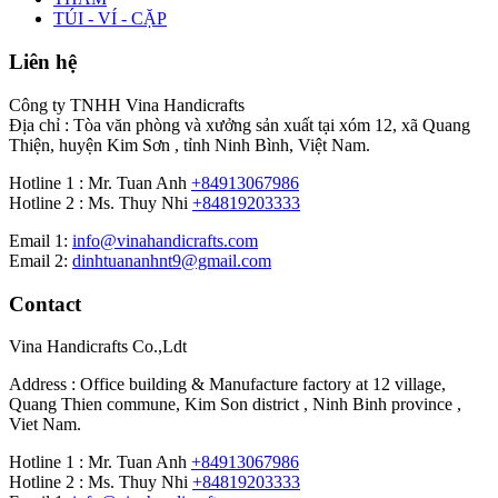
TÚI - VÍ - CẶP
Liên hệ
Công ty TNHH Vina Handicrafts
Địa chỉ : Tòa văn phòng và xưởng sản xuất tại xóm 12, xã Quang
Thiện, huyện Kim Sơn , tỉnh Ninh Bình, Việt Nam.
Hotline 1 : Mr. Tuan Anh
+84913067986
Hotline 2 : Ms. Thuy Nhi
+84819203333
Email 1:
info@vinahandicrafts.com
Email 2:
dinhtuananhnt9@gmail.com
Contact
Vina Handicrafts Co.,Ldt
Address : Office building & Manufacture factory at 12 village,
Quang Thien commune, Kim Son district , Ninh Binh province ,
Viet Nam.
Hotline 1 : Mr. Tuan Anh
+84913067986
Hotline 2 : Ms. Thuy Nhi
+84819203333