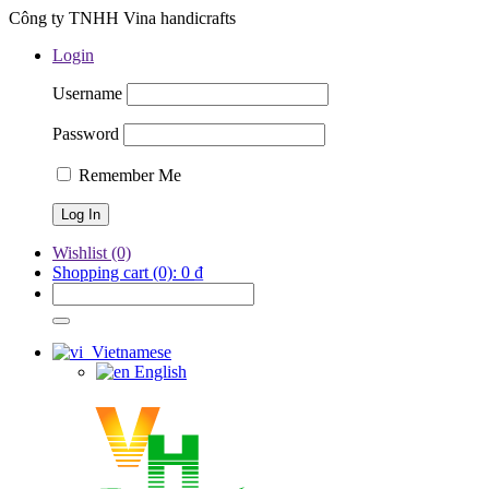
Công ty TNHH Vina handicrafts
Login
Username
Password
Remember Me
Wishlist
(0)
Shopping cart
(0):
0
₫
Vietnamese
English