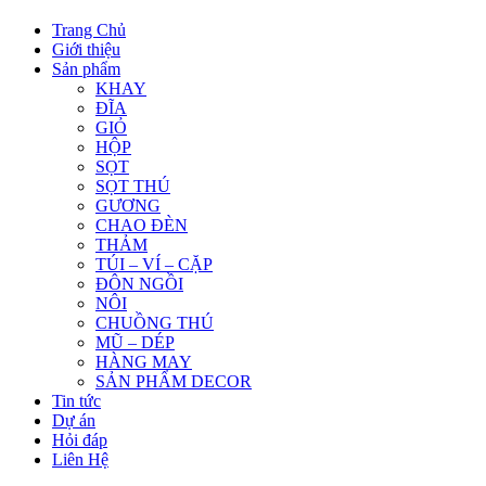
Trang Chủ
Giới thiệu
Sản phẩm
KHAY
ĐĨA
GIỎ
HỘP
SỌT
SỌT THÚ
GƯƠNG
CHAO ĐÈN
THẢM
TÚI – VÍ – CẶP
ĐÔN NGỒI
NÔI
CHUỒNG THÚ
MŨ – DÉP
HÀNG MAY
SẢN PHẨM DECOR
Tin tức
Dự án
Hỏi đáp
Liên Hệ