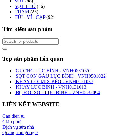
SỌT
(48)
SỌT THÚ
(46)
THẢM
(25)
TÚI - VÍ - CẶP
(92)
Tìm kiếm sản phẩm
Top sản phẩm liên quan
GƯƠNG LỤC BÌNH - VNH0631026
SỌT CON GẤU LỤC BÌNH - VNH0531022
KHAY CÓI MIX BÈO - VNH0121037
KHAY LỤC BÌNH - VNH0131013
BỘ ĐÔI SỌT LỤC BÌNH - VNH0532094
LIÊN KẾT WEBSITE
Can dien tu
Giàn phơi
Dịch vụ sửa nhà
Quảng cáo google