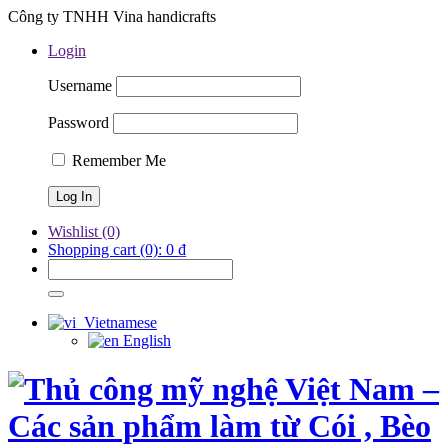
Công ty TNHH Vina handicrafts
Login
Username
Password
Remember Me
Wishlist
(0)
Shopping cart
(0):
0
₫
Vietnamese
English