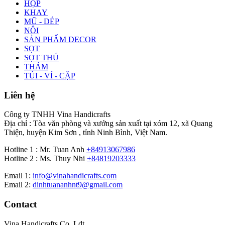
HỘP
KHAY
MŨ - DÉP
NÔI
SẢN PHẨM DECOR
SỌT
SỌT THÚ
THẢM
TÚI - VÍ - CẶP
Liên hệ
Công ty TNHH Vina Handicrafts
Địa chỉ : Tòa văn phòng và xưởng sản xuất tại xóm 12, xã Quang
Thiện, huyện Kim Sơn , tỉnh Ninh Bình, Việt Nam.
Hotline 1 : Mr. Tuan Anh
+84913067986
Hotline 2 : Ms. Thuy Nhi
+84819203333
Email 1:
info@vinahandicrafts.com
Email 2:
dinhtuananhnt9@gmail.com
Contact
Vina Handicrafts Co.,Ldt