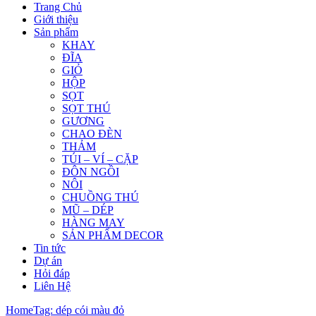
Trang Chủ
Giới thiệu
Sản phẩm
KHAY
ĐĨA
GIỎ
HỘP
SỌT
SỌT THÚ
GƯƠNG
CHAO ĐÈN
THẢM
TÚI – VÍ – CẶP
ĐÔN NGỒI
NÔI
CHUỒNG THÚ
MŨ – DÉP
HÀNG MAY
SẢN PHẨM DECOR
Tin tức
Dự án
Hỏi đáp
Liên Hệ
Home
Tag: dép cói màu đỏ