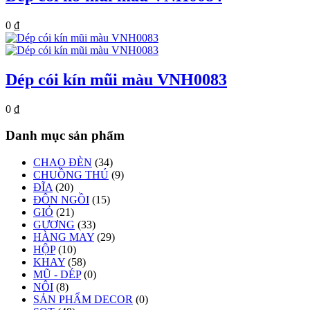
0
₫
Dép cói kín mũi màu VNH0083
0
₫
Danh mục sản phẩm
CHAO ĐÈN
(34)
CHUỒNG THÚ
(9)
ĐĨA
(20)
ĐÔN NGỒI
(15)
GIỎ
(21)
GƯƠNG
(33)
HÀNG MAY
(29)
HỘP
(10)
KHAY
(58)
MŨ - DÉP
(0)
NÔI
(8)
SẢN PHẨM DECOR
(0)