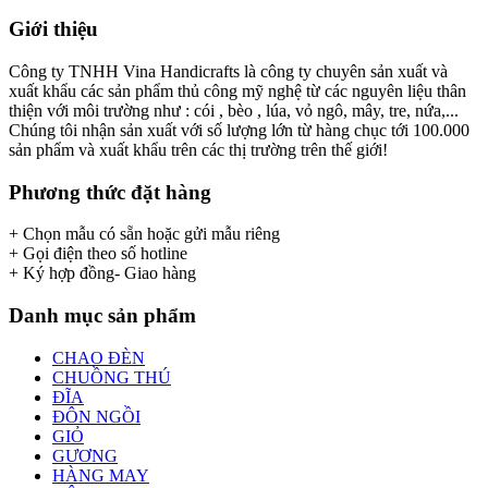
Giới thiệu
Công ty TNHH Vina Handicrafts là công ty chuyên sản xuất và
xuất khẩu các sản phẩm thủ công mỹ nghệ từ các nguyên liệu thân
thiện với môi trường như : cói , bèo , lúa, vỏ ngô, mây, tre, nứa,...
Chúng tôi nhận sản xuất với số lượng lớn từ hàng chục tới 100.000
sản phẩm và xuất khẩu trên các thị trường trên thế giới!
Phương thức đặt hàng
+ Chọn mẫu có sẵn hoặc gửi mẫu riêng
+ Gọi điện theo số hotline
+ Ký hợp đồng- Giao hàng
Danh mục sản phẩm
CHAO ĐÈN
CHUỒNG THÚ
ĐĨA
ĐÔN NGỒI
GIỎ
GƯƠNG
HÀNG MAY