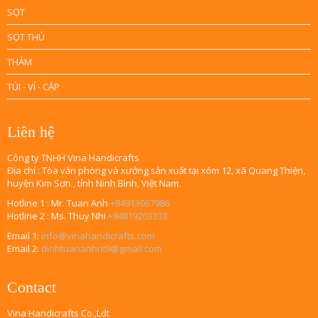
SỌT
SỌT THÚ
THẢM
TÚI - VÍ - CẶP
Liên hệ
Công ty TNHH Vina Handicrafts
Địa chỉ : Tòa văn phòng và xưởng sản xuất tại xóm 12, xã Quang Thiện,
huyện Kim Sơn , tỉnh Ninh Bình, Việt Nam.
Hotline 1 : Mr. Tuan Anh
+84913067986
Hotline 2 : Ms. Thuy Nhi
+84819203333
Email 1:
info@vinahandicrafts.com
Email 2:
dinhtuananhnt9@gmail.com
Contact
Vina Handicrafts Co.,Ldt