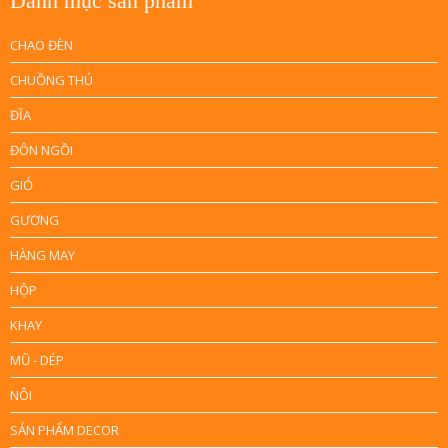
Danh mục sản phẩm
CHAO ĐÈN
CHUỒNG THÚ
ĐĨA
ĐÔN NGỒI
GIỎ
GƯƠNG
HÀNG MAY
HỘP
KHAY
MŨ - DÉP
NÔI
SẢN PHẨM DECOR