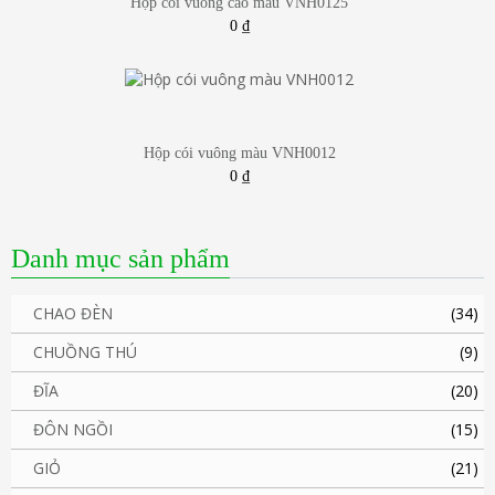
Hộp cói vuông cao màu VNH0125
0
₫
Hộp cói vuông màu VNH0012
0
₫
Danh mục sản phẩm
CHAO ĐÈN
(34)
CHUỒNG THÚ
(9)
ĐĨA
(20)
ĐÔN NGỒI
(15)
GIỎ
(21)