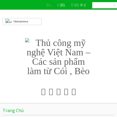
(0)
(0):
0
₫
Vietnamese
Trang Chủ