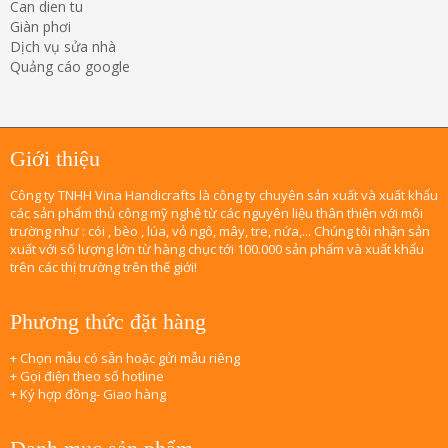
Can dien tu
Giàn phơi
Dịch vụ sửa nhà
Quảng cáo google
Giới thiệu
Công ty TNHH Vina Handicrafts là công ty chuyên sản xuất và xuất khẩu
các sản phẩm thủ công mỹ nghệ từ các nguyên liệu thân thiện với môi
trường như : cói , bèo , lúa, vỏ ngô, mây, tre, nứa,... Chúng tôi nhận sản
xuất với số lượng lớn từ hàng chục tới 100.000 sản phẩm và xuất khẩu
trên các thị trường trên thế giới!
Phương thức đặt hàng
+ Chọn mẫu có sẵn hoặc gửi mẫu riêng
+ Gọi điện theo số hotline
+ Ký hợp đồng- Giao hàng