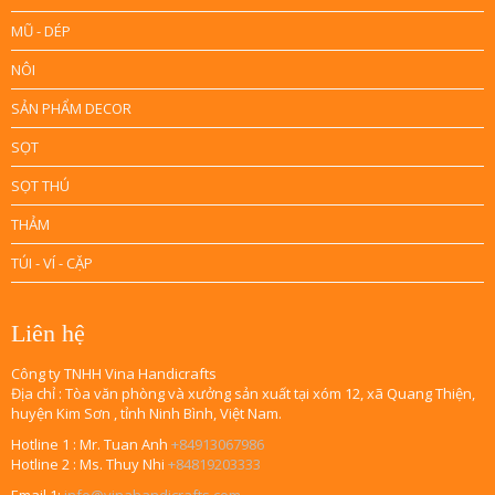
MŨ - DÉP
NÔI
SẢN PHẨM DECOR
SỌT
SỌT THÚ
THẢM
TÚI - VÍ - CẶP
Liên hệ
Công ty TNHH Vina Handicrafts
Địa chỉ : Tòa văn phòng và xưởng sản xuất tại xóm 12, xã Quang Thiện,
huyện Kim Sơn , tỉnh Ninh Bình, Việt Nam.
Hotline 1 : Mr. Tuan Anh
+84913067986
Hotline 2 : Ms. Thuy Nhi
+84819203333
Email 1:
info@vinahandicrafts.com