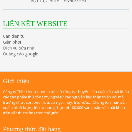
SỌT LỤC BÌNH - VNH0532061
LIÊN KẾT WEBSITE
Can dien tu
Giàn phơi
Dịch vụ sửa nhà
Quảng cáo google
Giới thiệu
Công ty TNHH Vina Handicrafts là công ty chuyên sản xuất và xuất khẩu
các sản phẩm thủ công mỹ nghệ từ các nguyên liệu thân thiện với môi
trường như : cói , bèo , lúa, vỏ ngô, mây, tre, nứa,... Chúng tôi nhận sản
xuất với số lượng lớn từ hàng chục tới 100.000 sản phẩm và xuất khẩu
trên các thị trường trên thế giới!
Phương thức đặt hàng