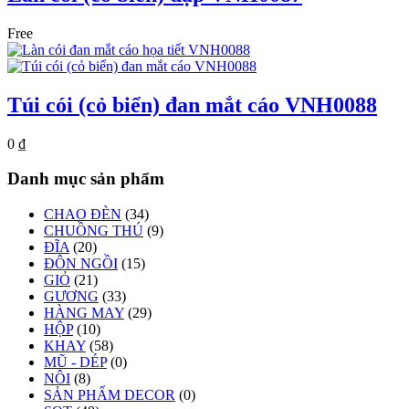
Free
Túi cói (cỏ biển) đan mắt cáo VNH0088
0
₫
Danh mục sản phẩm
CHAO ĐÈN
(34)
CHUỒNG THÚ
(9)
ĐĨA
(20)
ĐÔN NGỒI
(15)
GIỎ
(21)
GƯƠNG
(33)
HÀNG MAY
(29)
HỘP
(10)
KHAY
(58)
MŨ - DÉP
(0)
NÔI
(8)
SẢN PHẨM DECOR
(0)