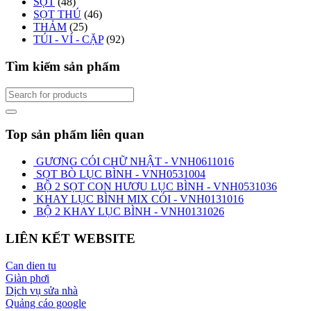
SỌT
(48)
SỌT THÚ
(46)
THẢM
(25)
TÚI - VÍ - CẶP
(92)
Tìm kiếm sản phẩm
Top sản phẩm liên quan
GƯƠNG CÓI CHỮ NHẬT - VNH0611016
SỌT BÒ LỤC BÌNH - VNH0531004
BỘ 2 SỌT CON HƯƠU LỤC BÌNH - VNH0531036
KHAY LỤC BÌNH MIX CÓI - VNH0131016
BỘ 2 KHAY LỤC BÌNH - VNH0131026
LIÊN KẾT WEBSITE
Can dien tu
Giàn phơi
Dịch vụ sửa nhà
Quảng cáo google