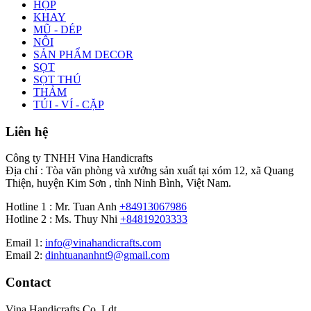
HỘP
KHAY
MŨ - DÉP
NÔI
SẢN PHẨM DECOR
SỌT
SỌT THÚ
THẢM
TÚI - VÍ - CẶP
Liên hệ
Công ty TNHH Vina Handicrafts
Địa chỉ : Tòa văn phòng và xưởng sản xuất tại xóm 12, xã Quang
Thiện, huyện Kim Sơn , tỉnh Ninh Bình, Việt Nam.
Hotline 1 : Mr. Tuan Anh
+84913067986
Hotline 2 : Ms. Thuy Nhi
+84819203333
Email 1:
info@vinahandicrafts.com
Email 2:
dinhtuananhnt9@gmail.com
Contact
Vina Handicrafts Co.,Ldt