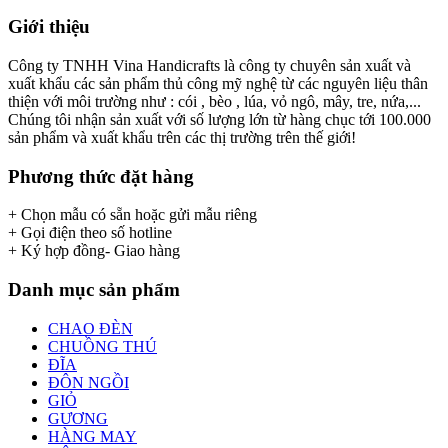
Giới thiệu
Công ty TNHH Vina Handicrafts là công ty chuyên sản xuất và
xuất khẩu các sản phẩm thủ công mỹ nghệ từ các nguyên liệu thân
thiện với môi trường như : cói , bèo , lúa, vỏ ngô, mây, tre, nứa,...
Chúng tôi nhận sản xuất với số lượng lớn từ hàng chục tới 100.000
sản phẩm và xuất khẩu trên các thị trường trên thế giới!
Phương thức đặt hàng
+ Chọn mẫu có sẵn hoặc gửi mẫu riêng
+ Gọi điện theo số hotline
+ Ký hợp đồng- Giao hàng
Danh mục sản phẩm
CHAO ĐÈN
CHUỒNG THÚ
ĐĨA
ĐÔN NGỒI
GIỎ
GƯƠNG
HÀNG MAY