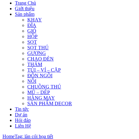
Trang Chủ
Giới thiệu
Sản phẩm
KHAY
ĐĨA
GIỎ
HỘP
SỌT
SỌT THÚ
GƯƠNG
CHAO ĐÈN
THẢM
TÚI – VÍ – CẶP
ĐÔN NGỒI
NÔI
CHUỒNG THÚ
MŨ – DÉP
HÀNG MAY
SẢN PHẨM DECOR
Tin tức
Dự án
Hỏi đáp
Liên Hệ
Home
Tag: làn cói họa tiết