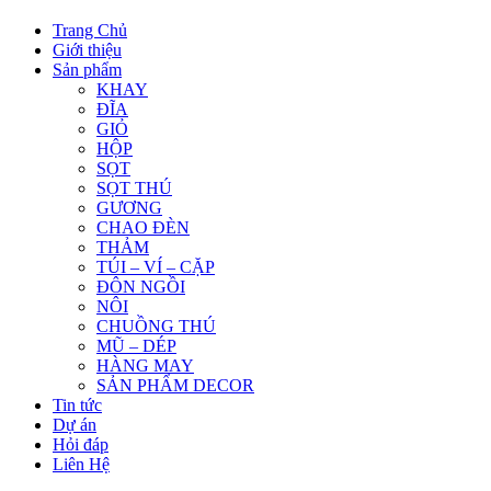
Trang Chủ
Giới thiệu
Sản phẩm
KHAY
ĐĨA
GIỎ
HỘP
SỌT
SỌT THÚ
GƯƠNG
CHAO ĐÈN
THẢM
TÚI – VÍ – CẶP
ĐÔN NGỒI
NÔI
CHUỒNG THÚ
MŨ – DÉP
HÀNG MAY
SẢN PHẨM DECOR
Tin tức
Dự án
Hỏi đáp
Liên Hệ