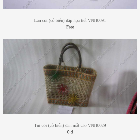
Làn cói (cỏ biển) dập họa tiết VNH0091
Free
Túi cói (cỏ biển) đan mắt cáo VNH0029
0
₫