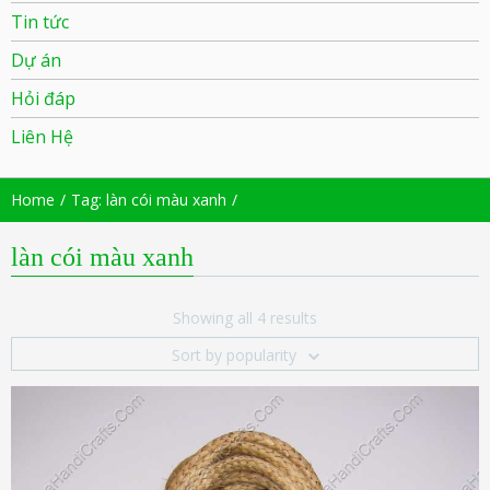
Tin tức
Dự án
Hỏi đáp
Liên Hệ
Home
Tag: làn cói màu xanh
làn cói màu xanh
Showing all 4 results
Sort by popularity