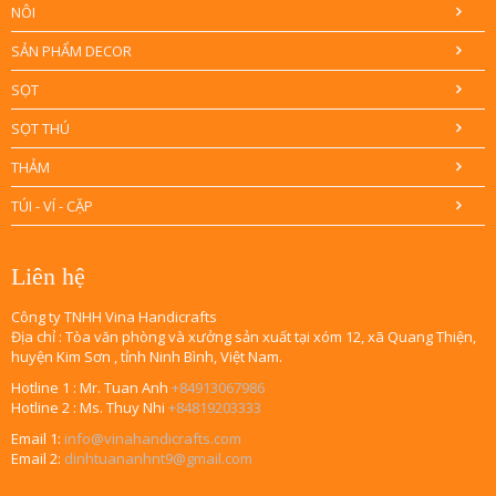
NÔI
SẢN PHẨM DECOR
SỌT
SỌT THÚ
THẢM
TÚI - VÍ - CẶP
Liên hệ
Công ty TNHH Vina Handicrafts
Địa chỉ : Tòa văn phòng và xưởng sản xuất tại xóm 12, xã Quang Thiện,
huyện Kim Sơn , tỉnh Ninh Bình, Việt Nam.
Hotline 1 : Mr. Tuan Anh
+84913067986
Hotline 2 : Ms. Thuy Nhi
+84819203333
Email 1:
info@vinahandicrafts.com
Email 2:
dinhtuananhnt9@gmail.com