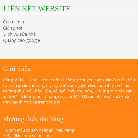
LIÊN KẾT WEBSITE
Can dien tu
Giàn phơi
Dịch vụ sửa nhà
Quảng cáo google
Giới thiệu
Công ty TNHH Vina Handicrafts là công ty chuyên sản xuất và xuất khẩu
các sản phẩm thủ công mỹ nghệ từ các nguyên liệu thân thiện với môi
trường như : cói , bèo , lúa, vỏ ngô, mây, tre, nứa,... Chúng tôi nhận sản
xuất với số lượng lớn từ hàng chục tới 100.000 sản phẩm và xuất khẩu
trên các thị trường trên thế giới!
Phương thức đặt hàng
+ Chọn mẫu có sẵn hoặc gửi mẫu riêng
+ Gọi điện theo số hotline