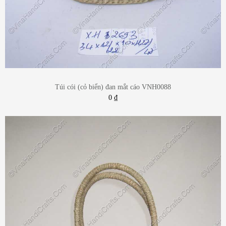
Túi cói (cỏ biển) đan mắt cáo VNH0088
0
₫