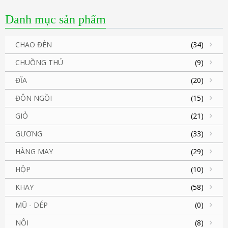
Danh mục sản phẩm
CHAO ĐÈN
(34)
CHUỒNG THÚ
(9)
ĐĨA
(20)
ĐÔN NGỒI
(15)
GIỎ
(21)
GƯƠNG
(33)
HÀNG MAY
(29)
HỘP
(10)
KHAY
(58)
MŨ - DÉP
(0)
NÔI
(8)