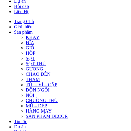
Dự án
Hỏi đáp
Liên Hệ
Trang Chủ
Giới thiệu
Sản phẩm
KHAY
ĐĨA
GIỎ
HỘP
SỌT
SỌT THÚ
GƯƠNG
CHAO ĐÈN
THẢM
TÚI – VÍ – CẶP
ĐÔN NGỒI
NÔI
CHUỒNG THÚ
MŨ – DÉP
HÀNG MAY
SẢN PHẨM DECOR
Tin tức
Dự án