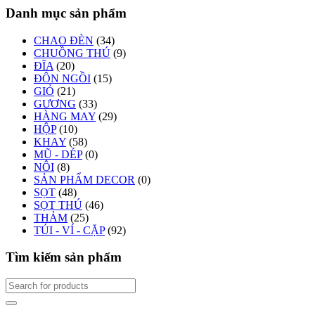
Danh mục sản phẩm
CHAO ĐÈN
(34)
CHUỒNG THÚ
(9)
ĐĨA
(20)
ĐÔN NGỒI
(15)
GIỎ
(21)
GƯƠNG
(33)
HÀNG MAY
(29)
HỘP
(10)
KHAY
(58)
MŨ - DÉP
(0)
NÔI
(8)
SẢN PHẨM DECOR
(0)
SỌT
(48)
SỌT THÚ
(46)
THẢM
(25)
TÚI - VÍ - CẶP
(92)
Tìm kiếm sản phẩm