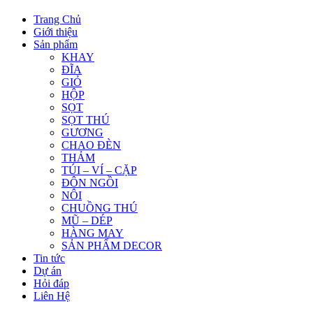
Trang Chủ
Giới thiệu
Sản phẩm
KHAY
ĐĨA
GIỎ
HỘP
SỌT
SỌT THÚ
GƯƠNG
CHAO ĐÈN
THẢM
TÚI – VÍ – CẶP
ĐÔN NGỒI
NÔI
CHUỒNG THÚ
MŨ – DÉP
HÀNG MAY
SẢN PHẨM DECOR
Tin tức
Dự án
Hỏi đáp
Liên Hệ