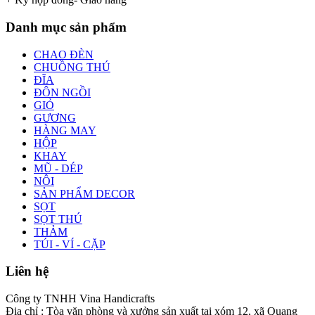
Danh mục sản phẩm
CHAO ĐÈN
CHUỒNG THÚ
ĐĨA
ĐÔN NGỒI
GIỎ
GƯƠNG
HÀNG MAY
HỘP
KHAY
MŨ - DÉP
NÔI
SẢN PHẨM DECOR
SỌT
SỌT THÚ
THẢM
TÚI - VÍ - CẶP
Liên hệ
Công ty TNHH Vina Handicrafts
Địa chỉ : Tòa văn phòng và xưởng sản xuất tại xóm 12, xã Quang