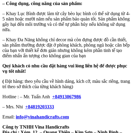
–
Công dụng, công năng của sản phẩm:
– Khay Lục Bình được làm từ cây bèo lục bình có thể sử dụng từ 4-
5 năm hoặc mười năm nếu sản phẩm bảo quản tốt. Sản phẩm không
gây hại đến môi trường và có thể tự phân hủy nếu không sử dụng
nữa.
– Khay Đa Năng không chỉ decor mà còn đựng được đồ cần thiết,
sản phẩm thường được đặt ở phòng khách, phòng ngủ hoặc căn bếp
của bạn với thiết kế đơn giản nhưng không kém phần tinh tế tạo
điểm nhấn ấn tượng cho không gian của bạn
Quý khách có nhu cầu đặt hàng vui lòng liên hệ để được phục
vụ tốt nhất!
(
Đặt hàng: theo yêu cầu về hình dáng, kích cỡ, màu sắc riêng, trang
trí theo sở thích của từng khách hàng)
Hotline : – Mr. Tuấn Anh
+84913067986
– Mrs. Nhi
+84819203333
Email:
info@vinahandicrafts.com
Công ty TNHH Vina Handicrafts
Địa chỉ :
Xóm 12
– Quang Thiện – Kim Sơn – Ninh Bình –