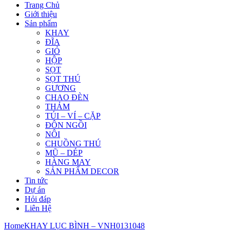
Trang Chủ
Giới thiệu
Sản phẩm
KHAY
ĐĨA
GIỎ
HỘP
SỌT
SỌT THÚ
GƯƠNG
CHAO ĐÈN
THẢM
TÚI – VÍ – CẶP
ĐÔN NGỒI
NÔI
CHUỒNG THÚ
MŨ – DÉP
HÀNG MAY
SẢN PHẨM DECOR
Tin tức
Dự án
Hỏi đáp
Liên Hệ
Home
KHAY LỤC BÌNH – VNH0131048