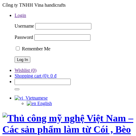
Công ty TNHH Vina handicrafts
Login
Username
Password
Remember Me
Wishlist
(0)
Shopping cart
(0):
0
₫
Vietnamese
English