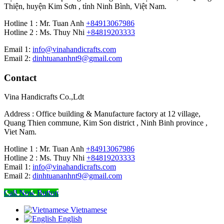
Thiện, huyện Kim Sơn , tỉnh Ninh Bình, Việt Nam.
Hotline 1 : Mr. Tuan Anh
+84913067986
Hotline 2 : Ms. Thuy Nhi
+84819203333
Email 1:
info@vinahandicrafts.com
Email 2:
dinhtuananhnt9@gmail.com
Contact
Vina Handicrafts Co.,Ldt
Address : Office building & Manufacture factory at 12 village,
Quang Thien commune, Kim Son district , Ninh Binh province ,
Viet Nam.
Hotline 1 : Mr. Tuan Anh
+84913067986
Hotline 2 : Ms. Thuy Nhi
+84819203333
Email 1:
info@vinahandicrafts.com
Email 2:
dinhtuananhnt9@gmail.com
Call Now Button
Vietnamese
English