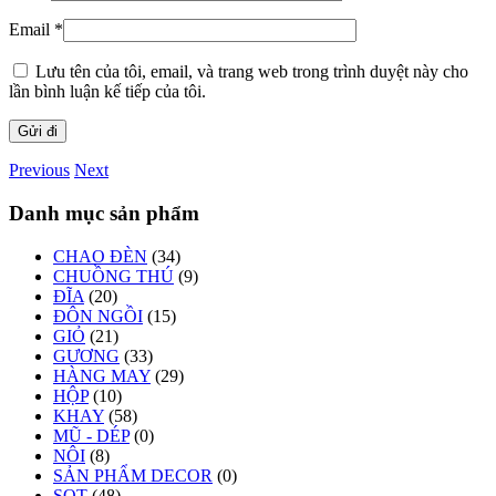
Email
*
Lưu tên của tôi, email, và trang web trong trình duyệt này cho
lần bình luận kế tiếp của tôi.
Previous
Next
Danh mục sản phẩm
CHAO ĐÈN
(34)
CHUỒNG THÚ
(9)
ĐĨA
(20)
ĐÔN NGỒI
(15)
GIỎ
(21)
GƯƠNG
(33)
HÀNG MAY
(29)
HỘP
(10)
KHAY
(58)
MŨ - DÉP
(0)
NÔI
(8)
SẢN PHẨM DECOR
(0)
SỌT
(48)