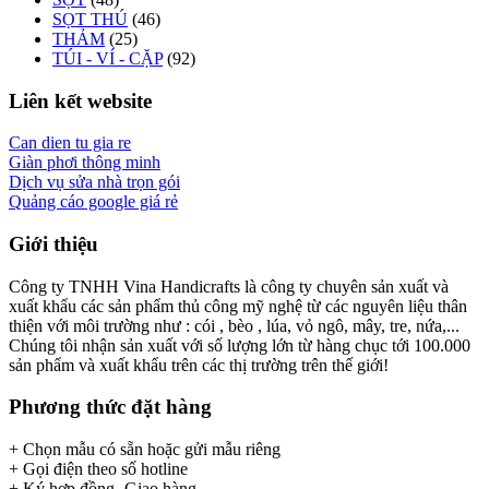
SỌT THÚ
(46)
THẢM
(25)
TÚI - VÍ - CẶP
(92)
Liên kết website
Can dien tu gia re
Giàn phơi thông minh
Dịch vụ sửa nhà trọn gói
Quảng cáo google giá rẻ
Giới thiệu
Công ty TNHH Vina Handicrafts là công ty chuyên sản xuất và
xuất khẩu các sản phẩm thủ công mỹ nghệ từ các nguyên liệu thân
thiện với môi trường như : cói , bèo , lúa, vỏ ngô, mây, tre, nứa,...
Chúng tôi nhận sản xuất với số lượng lớn từ hàng chục tới 100.000
sản phẩm và xuất khẩu trên các thị trường trên thế giới!
Phương thức đặt hàng
+ Chọn mẫu có sẵn hoặc gửi mẫu riêng
+ Gọi điện theo số hotline
+ Ký hợp đồng- Giao hàng