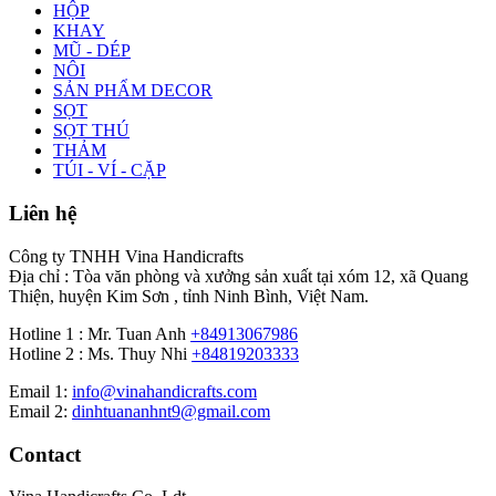
HỘP
KHAY
MŨ - DÉP
NÔI
SẢN PHẨM DECOR
SỌT
SỌT THÚ
THẢM
TÚI - VÍ - CẶP
Liên hệ
Công ty TNHH Vina Handicrafts
Địa chỉ : Tòa văn phòng và xưởng sản xuất tại xóm 12, xã Quang
Thiện, huyện Kim Sơn , tỉnh Ninh Bình, Việt Nam.
Hotline 1 : Mr. Tuan Anh
+84913067986
Hotline 2 : Ms. Thuy Nhi
+84819203333
Email 1:
info@vinahandicrafts.com
Email 2:
dinhtuananhnt9@gmail.com
Contact