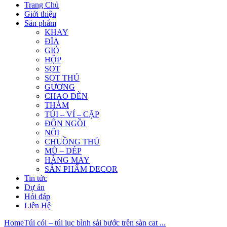
Trang Chủ
Giới thiệu
Sản phẩm
KHAY
ĐĨA
GIỎ
HỘP
SỌT
SỌT THÚ
GƯƠNG
CHAO ĐÈN
THẢM
TÚI – VÍ – CẶP
ĐÔN NGỒI
NÔI
CHUỒNG THÚ
MŨ – DÉP
HÀNG MAY
SẢN PHẨM DECOR
Tin tức
Dự án
Hỏi đáp
Liên Hệ
Home
Túi cói – túi lục bình sải bước trên sàn cat ...