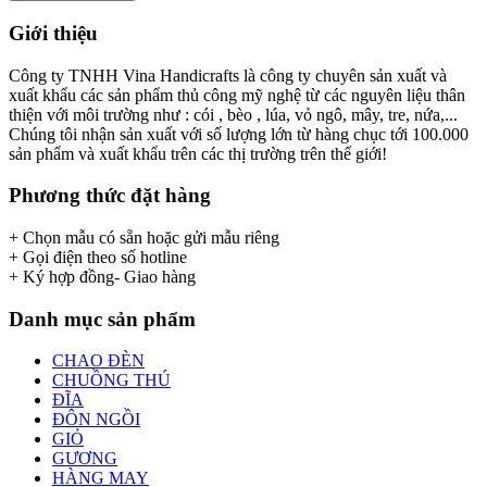
Giới thiệu
Công ty TNHH Vina Handicrafts là công ty chuyên sản xuất và
xuất khẩu các sản phẩm thủ công mỹ nghệ từ các nguyên liệu thân
thiện với môi trường như : cói , bèo , lúa, vỏ ngô, mây, tre, nứa,...
Chúng tôi nhận sản xuất với số lượng lớn từ hàng chục tới 100.000
sản phẩm và xuất khẩu trên các thị trường trên thế giới!
Phương thức đặt hàng
+ Chọn mẫu có sẵn hoặc gửi mẫu riêng
+ Gọi điện theo số hotline
+ Ký hợp đồng- Giao hàng
Danh mục sản phẩm
CHAO ĐÈN
CHUỒNG THÚ
ĐĨA
ĐÔN NGỒI
GIỎ
GƯƠNG
HÀNG MAY