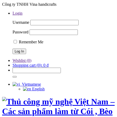
Công ty TNHH Vina handicrafts
Login
Username
Password
Remember Me
Wishlist
(0)
Shopping cart
(0):
0
₫
Vietnamese
English