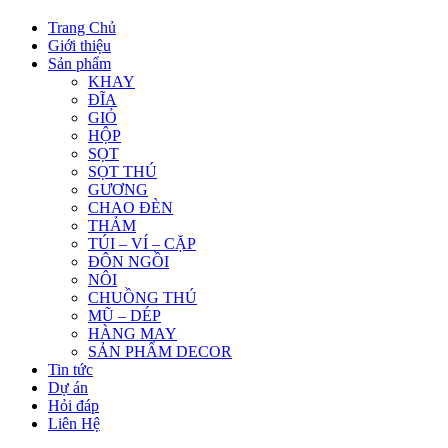
Trang Chủ
Giới thiệu
Sản phẩm
KHAY
ĐĨA
GIỎ
HỘP
SỌT
SỌT THÚ
GƯƠNG
CHAO ĐÈN
THẢM
TÚI – VÍ – CẶP
ĐÔN NGỒI
NÔI
CHUỒNG THÚ
MŨ – DÉP
HÀNG MAY
SẢN PHẨM DECOR
Tin tức
Dự án
Hỏi đáp
Liên Hệ