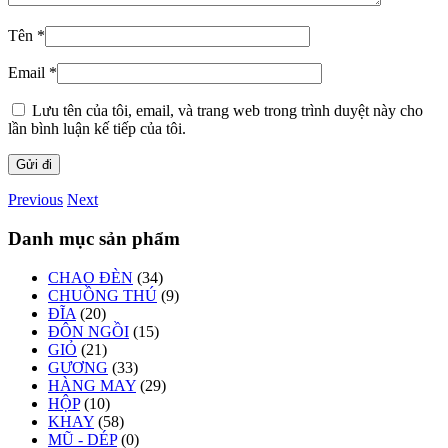
Tên
*
Email
*
Lưu tên của tôi, email, và trang web trong trình duyệt này cho
lần bình luận kế tiếp của tôi.
Previous
Next
Danh mục sản phẩm
CHAO ĐÈN
(34)
CHUỒNG THÚ
(9)
ĐĨA
(20)
ĐÔN NGỒI
(15)
GIỎ
(21)
GƯƠNG
(33)
HÀNG MAY
(29)
HỘP
(10)
KHAY
(58)
MŨ - DÉP
(0)