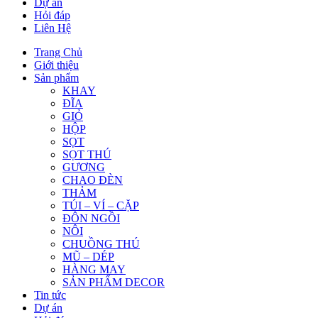
Dự án
Hỏi đáp
Liên Hệ
Trang Chủ
Giới thiệu
Sản phẩm
KHAY
ĐĨA
GIỎ
HỘP
SỌT
SỌT THÚ
GƯƠNG
CHAO ĐÈN
THẢM
TÚI – VÍ – CẶP
ĐÔN NGỒI
NÔI
CHUỒNG THÚ
MŨ – DÉP
HÀNG MAY
SẢN PHẨM DECOR
Tin tức
Dự án