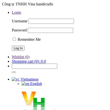
Công ty TNHH Vina handicrafts
Login
Username
Password
Remember Me
Wishlist
(0)
Shopping cart
(0):
0
₫
Vietnamese
English