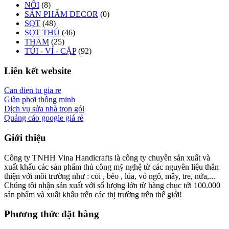
NÔI
(8)
SẢN PHẨM DECOR
(0)
SỌT
(48)
SỌT THÚ
(46)
THẢM
(25)
TÚI - VÍ - CẶP
(92)
Liên kết website
Can dien tu gia re
Giàn phơi thông minh
Dịch vụ sửa nhà trọn gói
Quảng cáo google giá rẻ
Giới thiệu
Công ty TNHH Vina Handicrafts là công ty chuyên sản xuất và
xuất khẩu các sản phẩm thủ công mỹ nghệ từ các nguyên liệu thân
thiện với môi trường như : cói , bèo , lúa, vỏ ngô, mây, tre, nứa,...
Chúng tôi nhận sản xuất với số lượng lớn từ hàng chục tới 100.000
sản phẩm và xuất khẩu trên các thị trường trên thế giới!
Phương thức đặt hàng