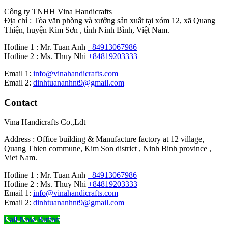
Công ty TNHH Vina Handicrafts
Địa chỉ : Tòa văn phòng và xưởng sản xuất tại xóm 12, xã Quang
Thiện, huyện Kim Sơn , tỉnh Ninh Bình, Việt Nam.
Hotline 1 : Mr. Tuan Anh
+84913067986
Hotline 2 : Ms. Thuy Nhi
+84819203333
Email 1:
info@vinahandicrafts.com
Email 2:
dinhtuananhnt9@gmail.com
Contact
Vina Handicrafts Co.,Ldt
Address : Office building & Manufacture factory at 12 village,
Quang Thien commune, Kim Son district , Ninh Binh province ,
Viet Nam.
Hotline 1 : Mr. Tuan Anh
+84913067986
Hotline 2 : Ms. Thuy Nhi
+84819203333
Email 1:
info@vinahandicrafts.com
Email 2:
dinhtuananhnt9@gmail.com
Call Now Button