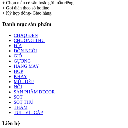
+ Chọn mẫu có sẵn hoặc gửi mẫu riêng
+ Gọi điện theo số hotline
+ Ký hợp đồng- Giao hàng
Danh mục sản phẩm
CHAO ĐÈN
CHUỒNG THÚ
ĐĨA
ĐÔN NGỒI
GIỎ
GƯƠNG
HÀNG MAY
HỘP
KHAY
MŨ - DÉP
NÔI
SẢN PHẨM DECOR
SỌT
SỌT THÚ
THẢM
TÚI - VÍ - CẶP
Liên hệ