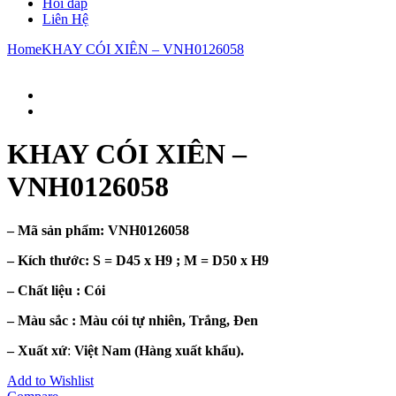
Hỏi đáp
Liên Hệ
Home
KHAY CÓI XIÊN – VNH0126058
KHAY CÓI XIÊN –
VNH0126058
– Mã sản phẩm:
VNH0126058
– Kích thước: S =
D45 x H9 ; M = D50 x H9
– Chất liệu : Cói
– Màu sắc :
Màu cói tự nhiên, Trắng, Đen
– Xuất xứ
:
Việt Nam (Hàng xuất khẩu).
Add to Wishlist