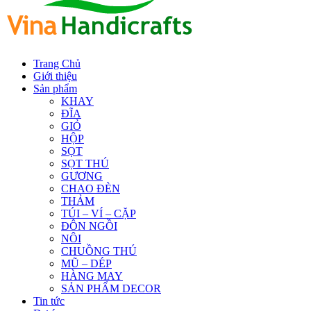
Trang Chủ
Giới thiệu
Sản phẩm
KHAY
ĐĨA
GIỎ
HỘP
SỌT
SỌT THÚ
GƯƠNG
CHAO ĐÈN
THẢM
TÚI – VÍ – CẶP
ĐÔN NGỒI
NÔI
CHUỒNG THÚ
MŨ – DÉP
HÀNG MAY
SẢN PHẨM DECOR
Tin tức