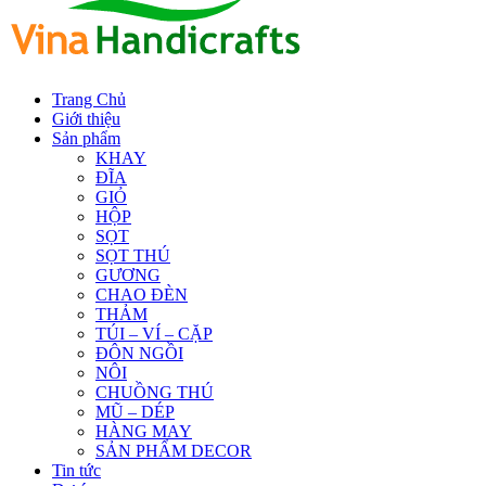
Trang Chủ
Giới thiệu
Sản phẩm
KHAY
ĐĨA
GIỎ
HỘP
SỌT
SỌT THÚ
GƯƠNG
CHAO ĐÈN
THẢM
TÚI – VÍ – CẶP
ĐÔN NGỒI
NÔI
CHUỒNG THÚ
MŨ – DÉP
HÀNG MAY
SẢN PHẨM DECOR
Tin tức