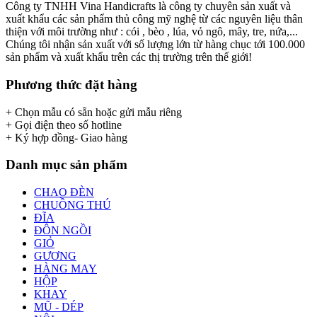
Công ty TNHH Vina Handicrafts là công ty chuyên sản xuất và
xuất khẩu các sản phẩm thủ công mỹ nghệ từ các nguyên liệu thân
thiện với môi trường như : cói , bèo , lúa, vỏ ngô, mây, tre, nứa,...
Chúng tôi nhận sản xuất với số lượng lớn từ hàng chục tới 100.000
sản phẩm và xuất khẩu trên các thị trường trên thế giới!
Phương thức đặt hàng
+ Chọn mẫu có sẵn hoặc gửi mẫu riêng
+ Gọi điện theo số hotline
+ Ký hợp đồng- Giao hàng
Danh mục sản phẩm
CHAO ĐÈN
CHUỒNG THÚ
ĐĨA
ĐÔN NGỒI
GIỎ
GƯƠNG
HÀNG MAY
HỘP
KHAY
MŨ - DÉP