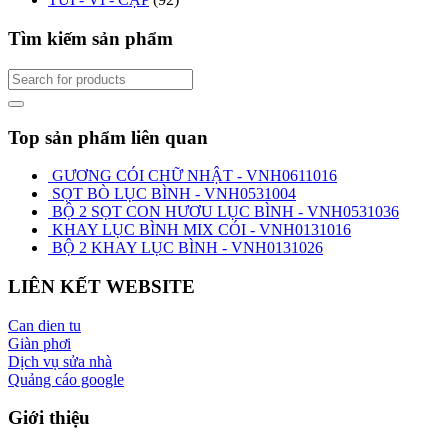
Tìm kiếm sản phẩm
Top sản phẩm liên quan
GƯƠNG CÓI CHỮ NHẬT - VNH0611016
SỌT BÒ LỤC BÌNH - VNH0531004
BỘ 2 SỌT CON HƯƠU LỤC BÌNH - VNH0531036
KHAY LỤC BÌNH MIX CÓI - VNH0131016
BỘ 2 KHAY LỤC BÌNH - VNH0131026
LIÊN KẾT WEBSITE
Can dien tu
Giàn phơi
Dịch vụ sửa nhà
Quảng cáo google
Giới thiệu