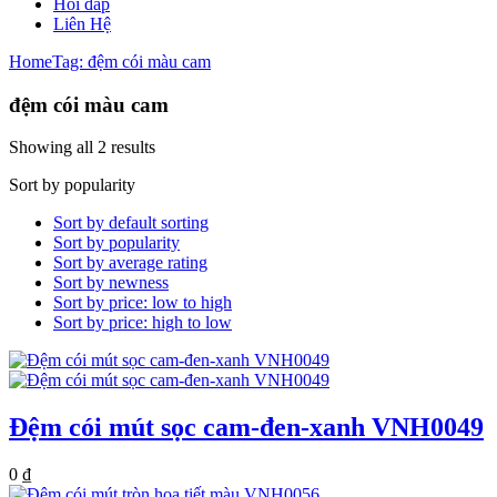
Hỏi đáp
Liên Hệ
Home
Tag: đệm cói màu cam
đệm cói màu cam
Showing all 2 results
Sort by popularity
Sort by default sorting
Sort by popularity
Sort by average rating
Sort by newness
Sort by price: low to high
Sort by price: high to low
Đệm cói mút sọc cam-đen-xanh VNH0049
0
₫