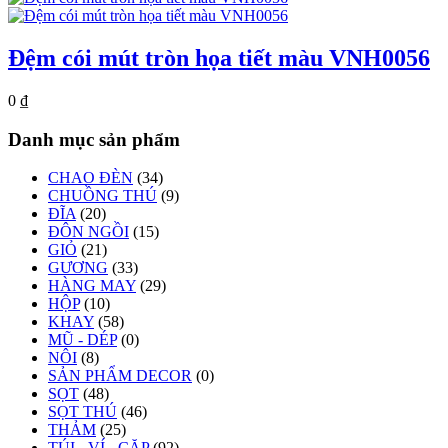
Đệm cói mút tròn họa tiết màu VNH0056
0
₫
Danh mục sản phẩm
CHAO ĐÈN
(34)
CHUỒNG THÚ
(9)
ĐĨA
(20)
ĐÔN NGỒI
(15)
GIỎ
(21)
GƯƠNG
(33)
HÀNG MAY
(29)
HỘP
(10)
KHAY
(58)
MŨ - DÉP
(0)
NÔI
(8)
SẢN PHẨM DECOR
(0)
SỌT
(48)
SỌT THÚ
(46)
THẢM
(25)
TÚI - VÍ - CẶP
(92)