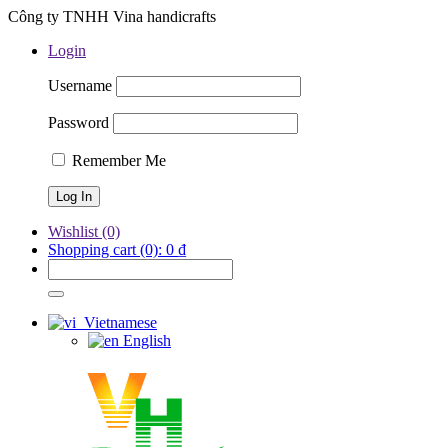
Công ty TNHH Vina handicrafts
Login
Username
Password
Remember Me
Wishlist
(0)
Shopping cart
(0):
0
₫
Vietnamese
English