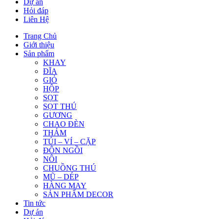
Dự án
Hỏi đáp
Liên Hệ
Trang Chủ
Giới thiệu
Sản phẩm
KHAY
ĐĨA
GIỎ
HỘP
SỌT
SỌT THÚ
GƯƠNG
CHAO ĐÈN
THẢM
TÚI – VÍ – CẶP
ĐÔN NGỒI
NÔI
CHUỒNG THÚ
MŨ – DÉP
HÀNG MAY
SẢN PHẨM DECOR
Tin tức
Dự án