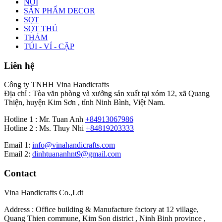
NÔI
SẢN PHẨM DECOR
SỌT
SỌT THÚ
THẢM
TÚI - VÍ - CẶP
Liên hệ
Công ty TNHH Vina Handicrafts
Địa chỉ : Tòa văn phòng và xưởng sản xuất tại xóm 12, xã Quang
Thiện, huyện Kim Sơn , tỉnh Ninh Bình, Việt Nam.
Hotline 1 : Mr. Tuan Anh
+84913067986
Hotline 2 : Ms. Thuy Nhi
+84819203333
Email 1:
info@vinahandicrafts.com
Email 2:
dinhtuananhnt9@gmail.com
Contact
Vina Handicrafts Co.,Ldt
Address : Office building & Manufacture factory at 12 village,
Quang Thien commune, Kim Son district , Ninh Binh province ,