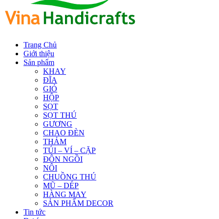
Trang Chủ
Giới thiệu
Sản phẩm
KHAY
ĐĨA
GIỎ
HỘP
SỌT
SỌT THÚ
GƯƠNG
CHAO ĐÈN
THẢM
TÚI – VÍ – CẶP
ĐÔN NGỒI
NÔI
CHUỒNG THÚ
MŨ – DÉP
HÀNG MAY
SẢN PHẨM DECOR
Tin tức