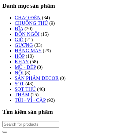
Danh mục sản phẩm
CHAO ĐÈN
(34)
CHUỒNG THÚ
(9)
ĐĨA
(20)
ĐÔN NGỒI
(15)
GIỎ
(21)
GƯƠNG
(33)
HÀNG MAY
(29)
HỘP
(10)
KHAY
(58)
MŨ - DÉP
(0)
NÔI
(8)
SẢN PHẨM DECOR
(0)
SỌT
(48)
SỌT THÚ
(46)
THẢM
(25)
TÚI - VÍ - CẶP
(92)
Tìm kiếm sản phẩm