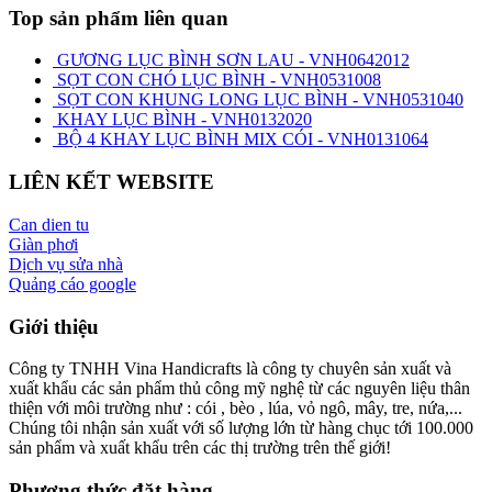
Top sản phẩm liên quan
GƯƠNG LỤC BÌNH SƠN LAU - VNH0642012
SỌT CON CHÓ LỤC BÌNH - VNH0531008
SỌT CON KHUNG LONG LỤC BÌNH - VNH0531040
KHAY LỤC BÌNH - VNH0132020
BỘ 4 KHAY LỤC BÌNH MIX CÓI - VNH0131064
LIÊN KẾT WEBSITE
Can dien tu
Giàn phơi
Dịch vụ sửa nhà
Quảng cáo google
Giới thiệu
Công ty TNHH Vina Handicrafts là công ty chuyên sản xuất và
xuất khẩu các sản phẩm thủ công mỹ nghệ từ các nguyên liệu thân
thiện với môi trường như : cói , bèo , lúa, vỏ ngô, mây, tre, nứa,...
Chúng tôi nhận sản xuất với số lượng lớn từ hàng chục tới 100.000
sản phẩm và xuất khẩu trên các thị trường trên thế giới!
Phương thức đặt hàng