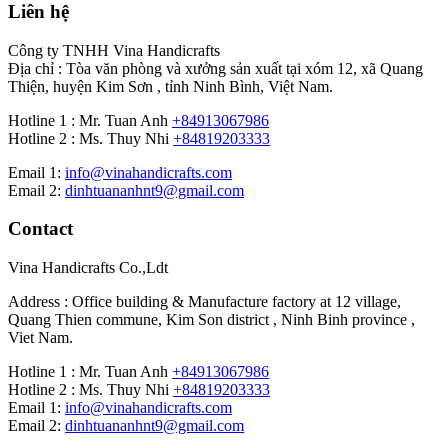
Liên hệ
Công ty TNHH Vina Handicrafts
Địa chỉ : Tòa văn phòng và xưởng sản xuất tại xóm 12, xã Quang
Thiện, huyện Kim Sơn , tỉnh Ninh Bình, Việt Nam.
Hotline 1 : Mr. Tuan Anh
+84913067986
Hotline 2 : Ms. Thuy Nhi
+84819203333
Email 1:
info@vinahandicrafts.com
Email 2:
dinhtuananhnt9@gmail.com
Contact
Vina Handicrafts Co.,Ldt
Address : Office building & Manufacture factory at 12 village,
Quang Thien commune, Kim Son district , Ninh Binh province ,
Viet Nam.
Hotline 1 : Mr. Tuan Anh
+84913067986
Hotline 2 : Ms. Thuy Nhi
+84819203333
Email 1:
info@vinahandicrafts.com
Email 2:
dinhtuananhnt9@gmail.com