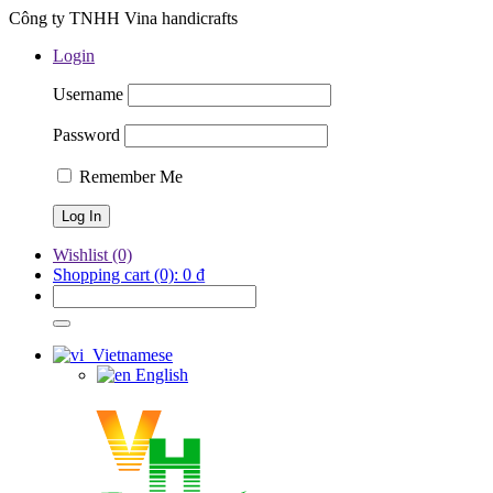
Công ty TNHH Vina handicrafts
Login
Username
Password
Remember Me
Wishlist
(0)
Shopping cart
(0):
0
₫
Vietnamese
English