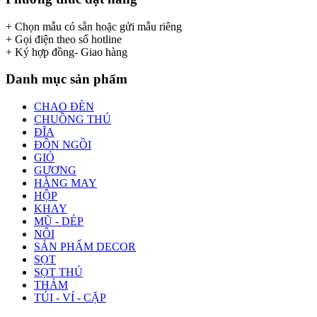
+ Chọn mẫu có sẵn hoặc gửi mẫu riêng
+ Gọi điện theo số hotline
+ Ký hợp đồng- Giao hàng
Danh mục sản phẩm
CHAO ĐÈN
CHUỒNG THÚ
ĐĨA
ĐÔN NGỒI
GIỎ
GƯƠNG
HÀNG MAY
HỘP
KHAY
MŨ - DÉP
NÔI
SẢN PHẨM DECOR
SỌT
SỌT THÚ
THẢM
TÚI - VÍ - CẶP