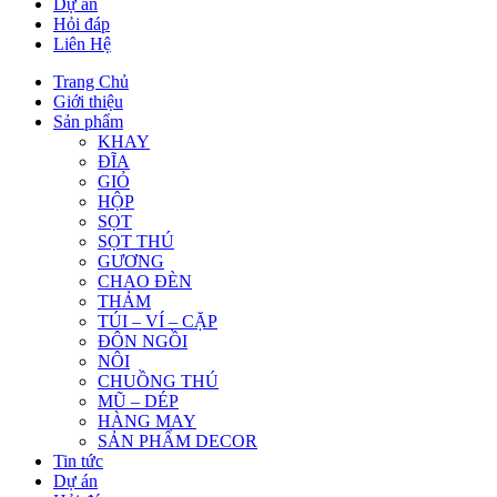
Dự án
Hỏi đáp
Liên Hệ
Trang Chủ
Giới thiệu
Sản phẩm
KHAY
ĐĨA
GIỎ
HỘP
SỌT
SỌT THÚ
GƯƠNG
CHAO ĐÈN
THẢM
TÚI – VÍ – CẶP
ĐÔN NGỒI
NÔI
CHUỒNG THÚ
MŨ – DÉP
HÀNG MAY
SẢN PHẨM DECOR
Tin tức
Dự án