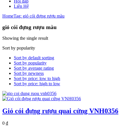
Hỏi đáp
Liên Hệ
Home
Tag: giỏ cói đựng rượu màu
giỏ cói đựng rượu màu
Showing the single result
Sort by popularity
Sort by default sorting
Sort by popularity
Sort by average rating
Sort by newness
Sort by price: low to high
Sort by price: high to low
Giỏ cói đựng rượu quai cứng VNH0356
0
₫