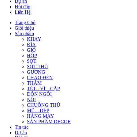
Dự án
Hỏi đáp
Liên Hệ
Trang Chủ
Giới thiệu
Sản phẩm
KHAY
ĐĨA
GIỎ
HỘP
SỌT
SỌT THÚ
GƯƠNG
CHAO ĐÈN
THẢM
TÚI – VÍ – CẶP
ĐÔN NGỒI
NÔI
CHUỒNG THÚ
MŨ – DÉP
HÀNG MAY
SẢN PHẨM DECOR
Tin tức
Dự án