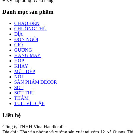
+ Ký hợp đồng- Giao hàng
Danh mục sản phẩm
CHAO ĐÈN
CHUỒNG THÚ
ĐĨA
ĐÔN NGỒI
GIỎ
GƯƠNG
HÀNG MAY
HỘP
KHAY
MŨ - DÉP
NÔI
SẢN PHẨM DECOR
SỌT
SỌT THÚ
THẢM
TÚI - VÍ - CẶP
Liên hệ
Công ty TNHH Vina Handicrafts
Địa chỉ : Tòa văn phòng và xưởng sản xuất tại xóm 12, xã Quang Th