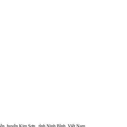
iện, huyện Kim Sơn , tỉnh Ninh Bình, Việt Nam.