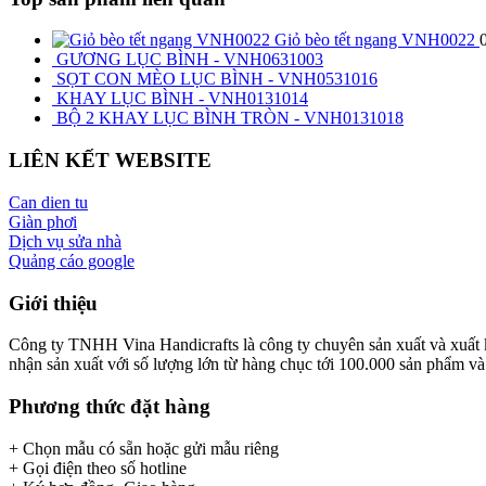
Giỏ bèo tết ngang VNH0022
GƯƠNG LỤC BÌNH - VNH0631003
SỌT CON MÈO LỤC BÌNH - VNH0531016
KHAY LỤC BÌNH - VNH0131014
BỘ 2 KHAY LỤC BÌNH TRÒN - VNH0131018
LIÊN KẾT WEBSITE
Can dien tu
Giàn phơi
Dịch vụ sửa nhà
Quảng cáo google
Giới thiệu
Công ty TNHH Vina Handicrafts là công ty chuyên sản xuất và xuất khẩ
nhận sản xuất với số lượng lớn từ hàng chục tới 100.000 sản phẩm và x
Phương thức đặt hàng
+ Chọn mẫu có sẵn hoặc gửi mẫu riêng
+ Gọi điện theo số hotline