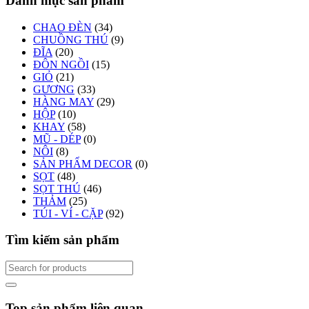
Danh mục sản phẩm
CHAO ĐÈN
(34)
CHUỒNG THÚ
(9)
ĐĨA
(20)
ĐÔN NGỒI
(15)
GIỎ
(21)
GƯƠNG
(33)
HÀNG MAY
(29)
HỘP
(10)
KHAY
(58)
MŨ - DÉP
(0)
NÔI
(8)
SẢN PHẨM DECOR
(0)
SỌT
(48)
SỌT THÚ
(46)
THẢM
(25)
TÚI - VÍ - CẶP
(92)
Tìm kiếm sản phẩm
Top sản phẩm liên quan