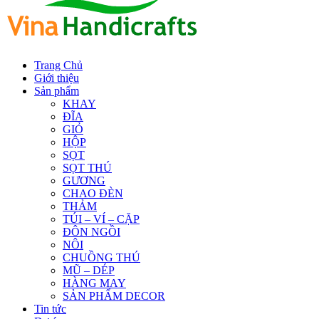
Trang Chủ
Giới thiệu
Sản phẩm
KHAY
ĐĨA
GIỎ
HỘP
SỌT
SỌT THÚ
GƯƠNG
CHAO ĐÈN
THẢM
TÚI – VÍ – CẶP
ĐÔN NGỒI
NÔI
CHUỒNG THÚ
MŨ – DÉP
HÀNG MAY
SẢN PHẨM DECOR
Tin tức