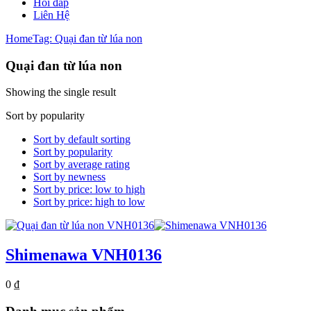
Hỏi đáp
Liên Hệ
Home
Tag: Quại đan từ lúa non
Quại đan từ lúa non
Showing the single result
Sort by popularity
Sort by default sorting
Sort by popularity
Sort by average rating
Sort by newness
Sort by price: low to high
Sort by price: high to low
Shimenawa VNH0136
0
₫