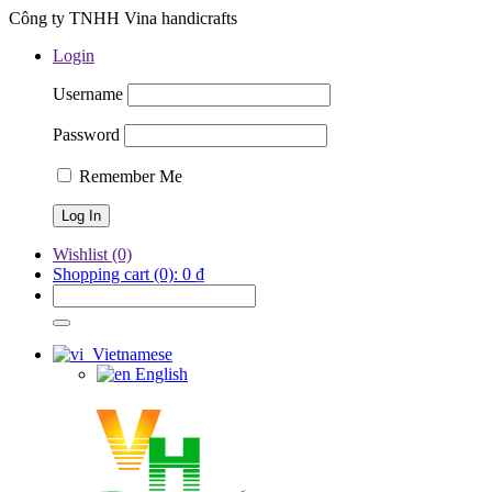
Công ty TNHH Vina handicrafts
Login
Username
Password
Remember Me
Wishlist
(0)
Shopping cart
(0):
0
₫
Vietnamese
English